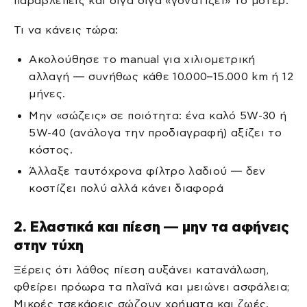
παραβλέπεις και σιγά σιγά «γονατίζει» το μοτέρ.
Τι να κάνεις τώρα:
Ακολούθησε το manual για χιλιομετρική
αλλαγή — συνήθως κάθε 10.000–15.000 km ή 12
μήνες.
Μην «σώζεις» σε ποιότητα: ένα καλό 5W-30 ή
5W-40 (ανάλογα την προδιαγραφή) αξίζει το
κόστος.
Άλλαξε ταυτόχρονα φίλτρο λαδιού — δεν
κοστίζει πολύ αλλά κάνει διαφορά
2. Ελαστικά και πίεση — μην τα αφήνεις
στην τύχη
Ξέρεις ότι λάθος πίεση αυξάνει κατανάλωση,
φθείρει πρόωρα τα πλαϊνά και μειώνει ασφάλεια;
Μικρές τσεκάρεις σώζουν χρήματα και ζωές.