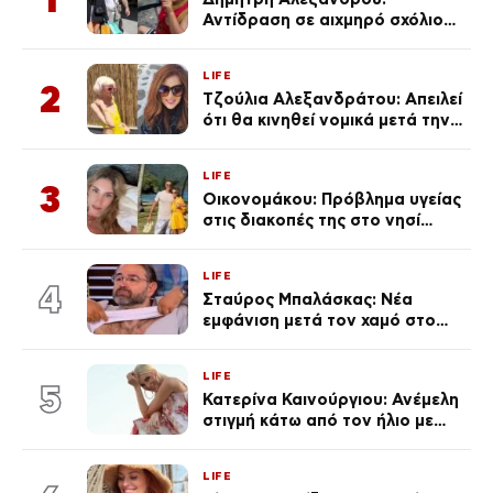
Αντίδραση σε αιχμηρό σχόλιο
για την Τούνη με αφορμή το
μεγάλωμα του Πάρη
LIFE
2
Τζούλια Αλεξανδράτου: Απειλεί
ότι θα κινηθεί νομικά μετά την
ανάρτηση της Δημουλίδου
LIFE
3
Οικονομάκου: Πρόβλημα υγείας
στις διακοπές της στο νησί
Μπόρα Μπόρα – «Έσκασε όλη η
κούραση του χειμώνα»
LIFE
4
Σταύρος Μπαλάσκας: Νέα
εμφάνιση μετά τον χαμό στο
«Πρωινό» (Φωτογραφία)
LIFE
5
Κατερίνα Καινούργιου: Ανέμελη
στιγμή κάτω από τον ήλιο με
τους followers της
(φωτογραφία)
LIFE