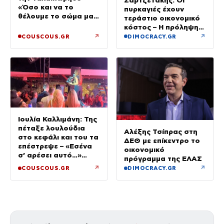
«Όσο και να το
πυρκαγιές έχουν
θέλουμε το σώμα μας
τεράστιο οικονομικό
φωνάζει “όχι”»
κόστος – Η πρόληψη
κοστίζει λιγότερο από
↗
↗
COUSCOUS.GR
DIMOCRACY.GR
την αποκατάσταση
Ιουλία Καλλιμάνη: Της
πέταξε λουλούδια
Αλέξης Τσίπρας στη
στο κεφάλι και του τα
ΔΕΘ με επίκεντρο το
επέστρεψε – «Εσένα
οικονομικό
σ’ αρέσει αυτό…»
πρόγραμμα της ΕΛΑΣ
(βίντεο)
↗
↗
COUSCOUS.GR
DIMOCRACY.GR