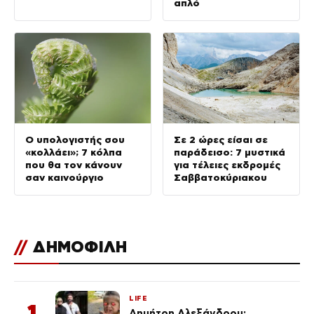
απλό
Ο υπολογιστής σου
Σε 2 ώρες είσαι σε
«κολλάει»; 7 κόλπα
παράδεισο: 7 μυστικά
που θα τον κάνουν
για τέλειες εκδρομές
σαν καινούργιο
Σαββατοκύριακου
//
ΔΗΜΟΦΙΛΗ
LIFE
1
Δημήτρη Αλεξάνδρου: