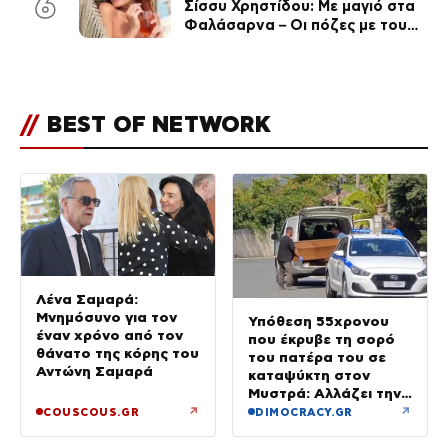
6
Σίσσυ Χρηστίδου: Με μαγιό στα
Φαλάσαρνα – Οι πόζες με τους
διάσημους φίλους της
(φωτογραφίες & βίντεο)
//
BEST OF NETWORK
Λένα Σαμαρά:
Μνημόσυνο για τον
Υπόθεση 55χρονου
έναν χρόνο από τον
που έκρυβε τη σορό
θάνατο της κόρης του
του πατέρα του σε
Αντώνη Σαμαρά
καταψύκτη στον
Μυστρά: Αλλάζει την
υπερασπιστική του
↗
↗
COUSCOUS.GR
DIMOCRACY.GR
γραμμή