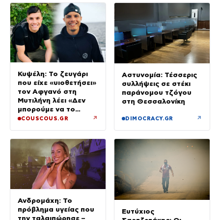
Κυψέλη: Το ζευγάρι
Αστυνομία: Τέσσερις
που είχε «υιοθετήσει»
συλλήψεις σε στέκι
τον Αφγανό στη
παράνομου τζόγου
Μυτιλήνη λέει «Δεν
στη Θεσσαλονίκη
μπορούμε να το
πιστέψουμε»
↗
↗
COUSCOUS.GR
DIMOCRACY.GR
Ανδρομάχη: Το
πρόβλημα υγείας που
Ευτύχιος
την ταλαιπώρησε –
Σαρτζετάκης: Οι