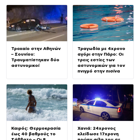
έγινε η τραγωδία
Τροχαίο στην Αθηνών
Τραγωδία με 4χρονο
– Σουνίου:
αγόρι στην Πάρο: Οι
Τραυματίστηκαν δύο
τρεις εστίες των
αστυνομικοί
αστυνομικών για τον
πνιγμό στην πισίνα
Καιρός: Θερμοκρασία
Χανιά: 24χρονος
έως 40 βαθμούς το
κλείδωσε 17χρονη
Σάββατο – Οι 8
πρώην φίλη του σε