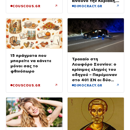
κίνδυνο την Κυριακή,
με μελτέμια έως 8
↗
↗
COUSCOUS.GR
DIMOCRACY.GR
μποφόρ
15 πράγματα που
Τροχαίο στη
μπορείτε να κάνετε
Λεωφόρο Σουνίου: ο
μόνοι σας το
κρίσιμος ελιγμός του
φθινόπωρο
οδηγού – Παρέμειναν
στο 401 ΣΝ οι δύο
αστυνομικοί
↗
↗
COUSCOUS.GR
DIMOCRACY.GR