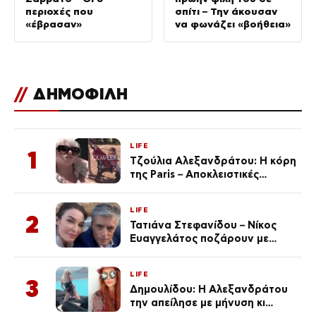
περιοχές που
σπίτι – Την άκουσαν
«έβρασαν»
να φωνάζει «βοήθεια»
//
ΔΗΜΟΦΙΛΗ
LIFE
1
Τζούλια Αλεξανδράτου: Η κόρη
της Paris – Αποκλειστικές
φωτογραφίες
LIFE
2
Τατιάνα Στεφανίδου – Νίκος
Ευαγγελάτος ποζάρουν με
μαγιό σε παραλία στην
Κεφαλονιά
LIFE
3
Δημουλίδου: Η Αλεξανδράτου
την απείλησε με μήνυση κι
εκείνη απαντά – «Δεν σε