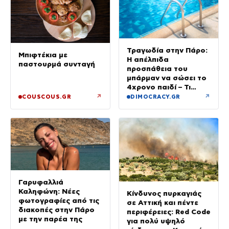
Τραγωδία στην Πάρο:
Μπιφτέκια με
Η απέλπιδα
παστουρμά συνταγή
προσπάθεια του
μπάρμαν να σώσει το
4χρονο παιδί – Τι
ερευνούν οι αρχές
↗
↗
COUSCOUS.GR
DIMOCRACY.GR
Γαρυφαλλιά
Καληφώνη: Νέες
Κίνδυνος πυρκαγιάς
φωτογραφίες από τις
σε Αττική και πέντε
διακοπές στην Πάρο
περιφέρειες: Red Code
με την παρέα της
για πολύ υψηλό