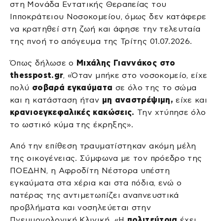
στη Μονάδα Εντατικής Θεραπείας του
Ιπποκράτειου Νοσοκομείου, όμως δεν κατάφερε
να κρατηθεί στη ζωή και άφησε την τελευταία
της πνοή το απόγευμα της Τρίτης 01.07.2026.
Όπως δήλωσε ο
Μιχάλης Γιαννάκος στο
thesspost.gr
, «Όταν μπήκε στο νοσοκομείο, είχε
πολύ
σοβαρά εγκαύματα
σε όλο της το σώμα
και η κατάσταση ήταν
μη αναστρέψιμη,
είχε και
κρανιοεγκεφαλικές κακώσεις.
Την χτύπησε όλο
το ωστικό κύμα της έκρηξης».
Από την επίθεση τραυματίστηκαν ακόμη μέλη
της οικογένειας. Σύμφωνα με τον πρόεδρο της
ΠΟΕΔΗΝ, η Αφροδίτη Νέστορα υπέστη
εγκαύματα στα χέρια και στα πόδια, ενώ ο
πατέρας της αντιμετωπίζει αναπνευστικά
προβλήματα και νοσηλεύεται στην
Πνευμονολογική Κλινική. «Η
πολιτεύτρια
έχει