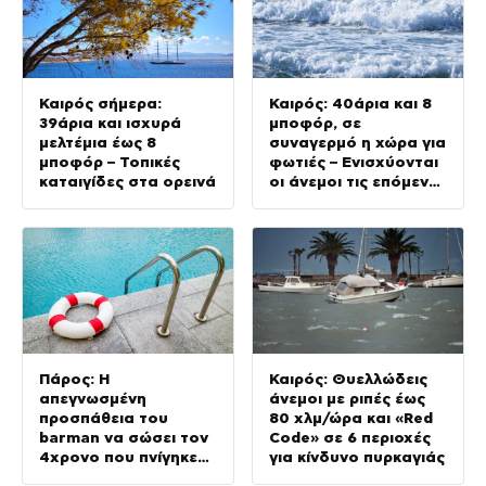
Καιρός σήμερα:
Καιρός: 40άρια και 8
39άρια και ισχυρά
μποφόρ, σε
μελτέμια έως 8
συναγερμό η χώρα για
μποφόρ – Τοπικές
φωτιές – Ενισχύονται
καταιγίδες στα ορεινά
οι άνεμοι τις επόμενες
ημέρες
Πάρος: Η
Καιρός: Θυελλώδεις
απεγνωσμένη
άνεμοι με ριπές έως
προσπάθεια του
80 χλμ/ώρα και «Red
barman να σώσει τον
Code» σε 6 περιοχές
4χρονο που πνίγηκε
για κίνδυνο πυρκαγιάς
στην πισίνα – Πώς