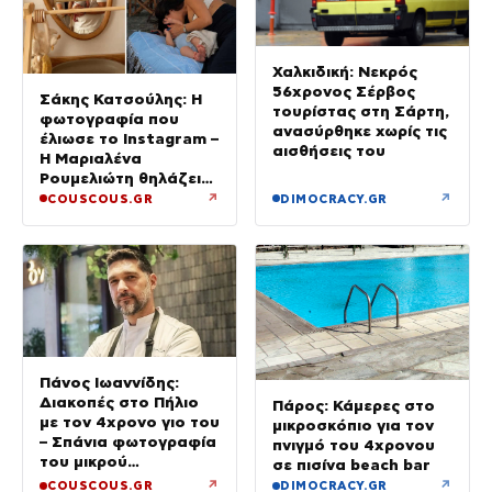
Χαλκιδική: Νεκρός
56χρονος Σέρβος
Σάκης Κατσούλης: Η
τουρίστας στη Σάρτη,
φωτογραφία που
ανασύρθηκε χωρίς τις
έλιωσε το Instagram –
αισθήσεις του
Η Μαριαλένα
Ρουμελιώτη θηλάζει
τον γιο τους
↗
↗
COUSCOUS.GR
DIMOCRACY.GR
Πάνος Ιωαννίδης:
Διακοπές στο Πήλιο
Πάρος: Κάμερες στο
με τον 4χρονο γιο του
μικροσκόπιο για τον
– Σπάνια φωτογραφία
πνιγμό του 4χρονου
του μικρού
σε πισίνα beach bar
Κωνσταντίνου
↗
↗
COUSCOUS.GR
DIMOCRACY.GR