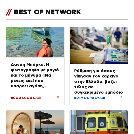
//
BEST OF NETWORK
Δανάη Μπάρκα: Η
φωτογραφία με μαγιό
Ρύθμιση για όσους
και το μήνυμα «Να
νίκησαν τον καρκίνο
μένεις εκεί που
στην Ελλάδα: βάζει
υπάρχει αγάπη,
τέλος σε
αλήθεια και
συγκεκριμένο εμπόδιο
αμοιβαιότητα»
↗
↗
COUSCOUS.GR
DIMOCRACY.GR