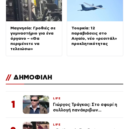
Μαγνησία: Γροθιές σε
Τουρκία: 12
γυμναστήριο για ένα
παραβιάσεις στο
όργανο – «Θα
Αιγαίο, νέο «ρεσιτάλ»
περιμένετε να
προκλητικότητας
τελειώσω»
//
ΔΗΜΟΦΙΛΗ
LIFE
1
Γιώργος Τράγκας: Στο σφυρί η
συλλογή πανάκριβων
αυτοκινήτων του – Ζαλίζουν τα
ποσά
LIFE