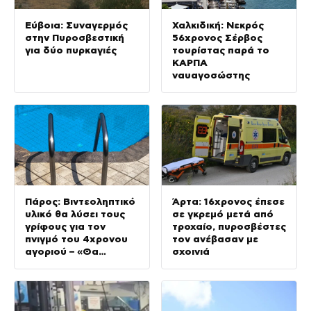
Εύβοια: Συναγερμός
Χαλκιδική: Νεκρός
στην Πυροσβεστική
56χρονος Σέρβος
για δύο πυρκαγιές
τουρίστας παρά το
ΚΑΡΠΑ
ναυαγοσώστης
Πάρος: Βιντεοληπτικό
Άρτα: 16χρονος έπεσε
υλικό θα λύσει τους
σε γκρεμό μετά από
γρίφους για τον
τροχαίο, πυροσβέστες
πνιγμό του 4χρονου
τον ανέβασαν με
αγοριού – «Θα
σχοινιά
αποδείξει όσα
περιγράφω» λέει ο
πατέρας