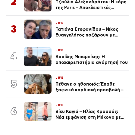
2
Τζούλια Αλεξανδράτου: Η κόρη
της Paris – Αποκλειστικές
φωτογραφίες
LIFE
3
Τατιάνα Στεφανίδου – Νίκος
Ευαγγελάτος ποζάρουν με
μαγιό σε παραλία στην
Κεφαλονιά
LIFE
4
Βασίλης Μπισμπίκης: Η
αποχαιρετιστήρια ανάρτησή του
LIFE
5
Πέθανε ο ηθοποιός: Έπαθε
ξαφνικά καρδιακή προσβολή – Η
ανακοίνωση της συζύγου του
LIFE
6
Βίκυ Καγιά – Ηλίας Κρασσάς:
Νέα εμφάνιση στη Μύκονο με
ολόσωμο μαγιό (Φωτογραφίες)