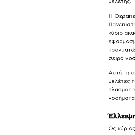
μελέτης.
Η Θεραπευ
Πανεπιστ
κύριο ακα
εφαρμοσμέ
πραγματών
σειρά νο
Αυτή τη σ
μελέτες 
πλασματοκ
νοσήματα
Έλλειψ
Ως κύριος