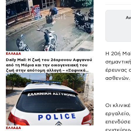
Αν
Η 20ή Μαΐ
ΕΛΛΑΔΑ
Daily Mail: Η ζωή του 26χρονου Αφγανού
σημαντική
από τη Μόρια και την οικογενειακή του
έρευνας σ
ζωή στην απότομη αλλαγή – «Ξαφνικά
φερόταν σαν εργένης»
ασθενών.
Οι κλινικ
εργαλείο,
επενδύσει
ΕΛΛΑΔΑ
ενισχύουν