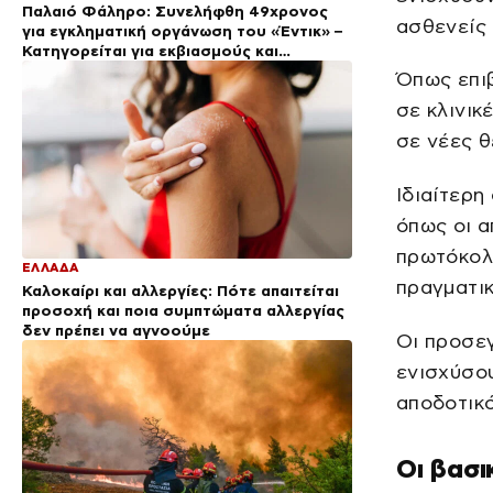
Παλαιό Φάληρο: Συνελήφθη 49χρονος
ασθενείς
για εγκληματική οργάνωση του «Έντικ» –
Κατηγορείται για εκβιασμούς και
ξυλοδαρμούς επιχειρηματιών
Όπως επιβ
σε κλινικ
σε νέες θ
Ιδιαίτερη
όπως οι α
πρωτόκολλ
ΕΛΛΑΔΑ
πραγματικ
Καλοκαίρι και αλλεργίες: Πότε απαιτείται
προσοχή και ποια συμπτώματα αλλεργίας
δεν πρέπει να αγνοούμε
Οι προσεγ
ενισχύσου
αποδοτικ
Οι βασι