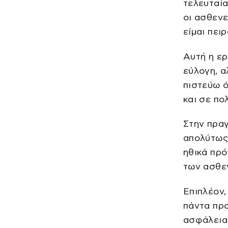
τελευταία
οι ασθενε
είμαι πει
Αυτή η ερ
εύλογη, α
πιστεύω ό
και σε πο
Στην πραγ
απολύτως 
ηθικά πρό
των ασθεν
Επιπλέον,
πάντα προ
ασφάλεια 