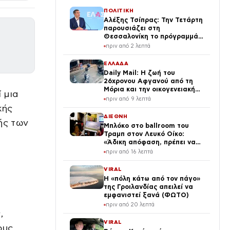
ΠΟΛΙΤΙΚΗ
Αλέξης Τσίπρας: Την Τετάρτη
παρουσιάζει στη
Θεσσαλονίκη το πρόγραμμά
του για την οικονομία
πριν από 2 λεπτά
ΕΛΛΑΔΑ
Daily Mail: Η ζωή του
26χρονου Αφγανού από τη
Μόρια και την οικογενειακή
 μια
του ζωή στην απότομη
πριν από 9 λεπτά
αλλαγή – «Ξαφνικά φερόταν
κής
σαν εργένης»
ΔΙΕΘΝΗ
ής των
Μπλόκο στο ballroom του
Τραμπ στον Λευκό Οίκο:
«Άδικη απόφαση, πρέπει να
ανατραπεί» λέει ο Αμερικανός
πριν από 16 λεπτά
πρόεδρος
VIRAL
Η «πόλη κάτω από τον πάγο»
της Γροιλανδίας απειλεί να
εμφανιστεί ξανά (ΦΩΤΟ)
πριν από 20 λεπτά
,
VIRAL
ους