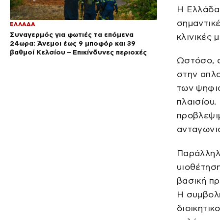
Η Ελλάδα 
σημαντικέ
ΕΛΛΑΔΑ
Συναγερμός για φωτιές τα επόμενα
κλινικές 
24ωρα: Άνεμοι έως 9 μποφόρ και 39
βαθμοί Κελσίου – Επικίνδυνες περιοχές
Ωστόσο, α
στην απλο
των ψηφι
πλαισίου.
προβλεψι
ανταγωνι
Παράλληλα
υιοθέτησ
βασική πρ
Η συμβολή
διοικητικ