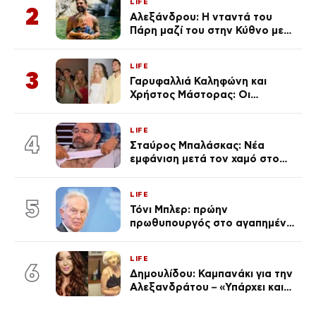
LIFE
Λένας
2
Αλεξάνδρου: Η νταντά του
Πάρη μαζί του στην Κύθνο με
τον μικρό και την Ελληνίδου
(Φωτογραφίες)
LIFE
3
Γαρυφαλλιά Καληφώνη και
Χρήστος Μάστορας: Οι
χωριστές διακοπές και η
επέτειος που φέτος πέρασε
LIFE
απαρατήρητη
4
Σταύρος Μπαλάσκας: Νέα
εμφάνιση μετά τον χαμό στο
«Πρωινό» (Φωτογραφία)
LIFE
5
Τόνι Μπλερ: πρώην
πρωθυπουργός στο αγαπημένο
του Πόρτο Χέλι
LIFE
6
Δημουλίδου: Καμπανάκι για την
Αλεξανδράτου – «Υπάρχει και
ένα μικρό παιδί πίσω που
χρειάζεται τη μάνα του»