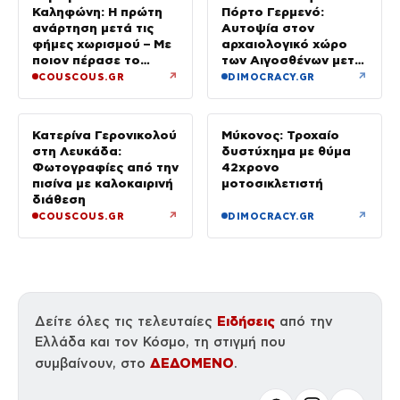
Καληφώνη: Η πρώτη
Πόρτο Γερμενό:
ανάρτηση μετά τις
Αυτοψία στον
φήμες χωρισμού – Με
αρχαιολογικό χώρο
ποιον πέρασε το
των Αιγοσθένων μετά
τελευταίο βράδυ των
τη μεγάλη φωτιά
↗
↗
COUSCOUS.GR
DIMOCRACY.GR
διακοπών της;
Κατερίνα Γερονικολού
Μύκονος: Τροχαίο
στη Λευκάδα:
δυστύχημα με θύμα
Φωτογραφίες από την
42χρονο
πισίνα με καλοκαιρινή
μοτοσικλετιστή
διάθεση
↗
↗
COUSCOUS.GR
DIMOCRACY.GR
Ειδήσεις
Δείτε όλες τις τελευταίες
από την
Ελλάδα και τον Κόσμο, τη στιγμή που
ΔΕΔΟΜΕΝΟ
συμβαίνουν, στο
.