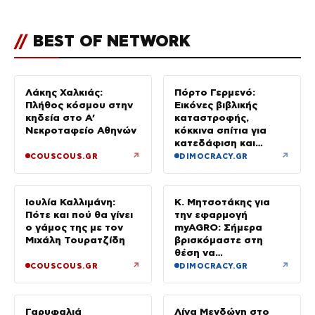
//
BEST OF NETWORK
Λάκης Χαλκιάς:
Πόρτο Γερμενό:
Πλήθος κόσμου στην
Εικόνες βιβλικής
κηδεία στο Α’
καταστροφής,
Νεκροταφείο Αθηνών
κόκκινα σπίτια για
κατεδάφιση και
άνθρωποι χωρίς
↗
↗
COUSCOUS.GR
DIMOCRACY.GR
περιουσίες
Ιουλία Καλλιμάνη:
Κ. Μητσοτάκης για
Πότε και πού θα γίνει
την εφαρμογή
ο γάμος της με τον
myAGRO: Σήμερα
Μιχάλη Τουρατζίδη
βρισκόμαστε στη
θέση να
αισθανόμαστε
↗
↗
COUSCOUS.GR
DIMOCRACY.GR
δικαιωμένοι
Γαρυφαλιά
Λίνα Μενδώνη στο