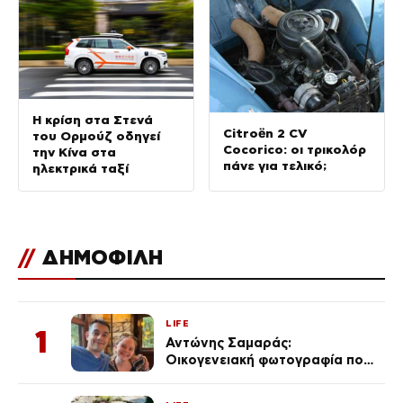
Η κρίση στα Στενά
Citroën 2 CV
του Ορμούζ οδηγεί
Cocorico: οι τρικολόρ
την Κίνα στα
πάνε για τελικό;
ηλεκτρικά ταξί
//
ΔΗΜΟΦΙΛΗ
LIFE
1
Αντώνης Σαμαράς:
Οικογενειακή φωτογραφία που
ανάρτησε ο γιος του λίγο πριν
από την επέτειο θανάτου της