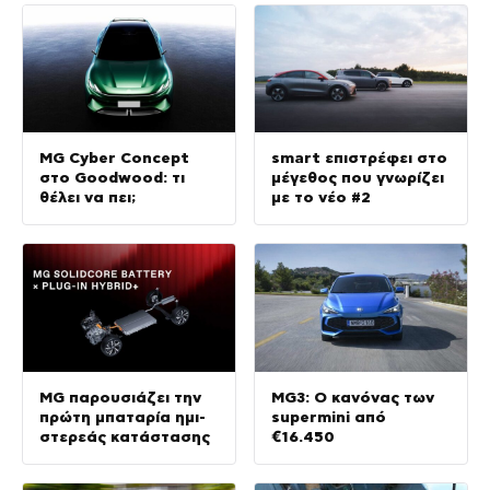
MG Cyber Concept
smart επιστρέφει στο
στο Goodwood: τι
μέγεθος που γνωρίζει
θέλει να πει;
με το νέο #2
MG παρουσιάζει την
MG3: Ο κανόνας των
πρώτη μπαταρία ημι-
supermini από
στερεάς κατάστασης
€16.450