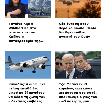
Τατιάνα Κιμ: Η
Νέα ένταση στον
Wildberries στο
Περσικό Κόλπο: Πλοίο
στόχαστρο του
δέχθηκε επίθεση
Κιέβου, η
ανοικτά του Ομάν
αυτοκρατορία της
πλουσιότερης
γυναίκας της Ρωσίας
γίνεται στάχτη
Καναδάς: Ακυρώθηκε
Τζο Μπάιντεν: Ο
πτήση επειδή ένα
καρκίνος έχει κάνει
μικρό παιδί αρνιόταν
μετάσταση στα οστά,
να δέσει τη ζώνη του
αποκάλυψε ο γιος του
– Δεκάδες επιβάτες
– «Ο πατέρας μου
αποκλείστηκαν στο
πονάει»