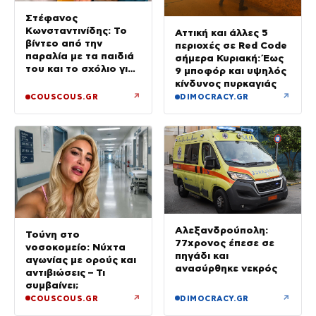
Στέφανος
Κωνσταντινίδης: Το
Αττική και άλλες 5
βίντεο από την
περιοχές σε Red Code
παραλία με τα παιδιά
σήμερα Κυριακή: Έως
του και το σχόλιο για
9 μποφόρ και υψηλός
την ηλικία του
κίνδυνος πυρκαγιάς
↗
↗
COUSCOUS.GR
DIMOCRACY.GR
Αλεξανδρούπολη:
Τούνη στο
77χρονος έπεσε σε
νοσοκομείο: Νύχτα
πηγάδι και
αγωνίας με ορούς και
ανασύρθηκε νεκρός
αντιβιώσεις – Τι
συμβαίνει;
↗
↗
COUSCOUS.GR
DIMOCRACY.GR