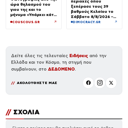
περιοχές όπου
ώρα θηλασμού του
ξεπέρασε τους 39
γιου της και το
βαθμούς Κελσίου το
μήνυμα «Υπάρχει κάτι
Σάββατο 8/8/2026 –
μαγικό σε αυτές τις
Πού θα δούμε 40άρια
↗
↗
COUSCOUS.GR
DIMOCRACY.GR
αργές μέρες»
την Κυριακή
Ειδήσεις
Δείτε όλες τις τελευταίες
από την
Ελλάδα και τον Κόσμο, τη στιγμή που
ΔΕΔΟΜΕΝΟ
συμβαίνουν, στο
.
ΑΚΟΛΟΥΘΗΣΤΕ ΜΑΣ
//
ΣΧΟΛΙΑ