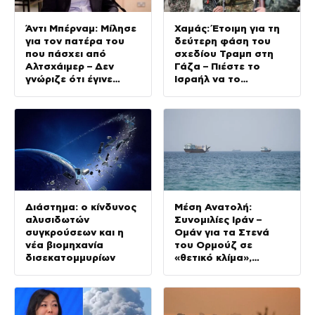
Άντι Μπέρναμ: Μίλησε
Χαμάς: Έτοιμη για τη
για τον πατέρα του
δεύτερη φάση του
που πάσχει από
σχεδίου Τραμπ στη
Αλτσχάιμερ – Δεν
Γάζα – Πιέστε το
γνώριζε ότι έγινε
Ισραήλ να το
Πρωθυπουργός
εφαρμόσει
Διάστημα: ο κίνδυνος
Μέση Ανατολή:
αλυσιδωτών
Συνομιλίες Ιράν –
συγκρούσεων και η
Ομάν για τα Στενά
νέα βιομηχανία
του Ορμούζ σε
δισεκατομμυρίων
«θετικό κλίμα»,
προειδοποιεί τις ΗΠΑ
η Τεχεράνη