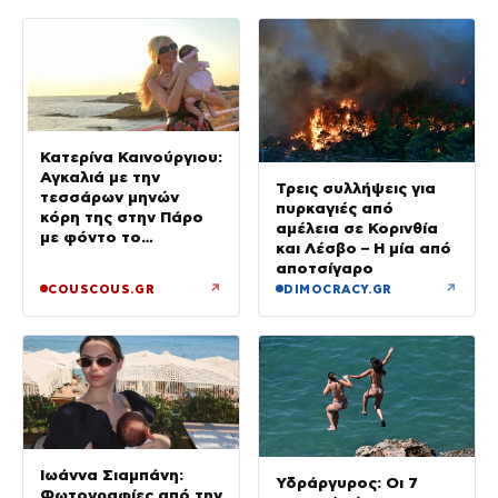
Κατερίνα Καινούργιου:
Αγκαλιά με την
Τρεις συλλήψεις για
τεσσάρων μηνών
πυρκαγιές από
κόρη της στην Πάρο
αμέλεια σε Κορινθία
με φόντο το
και Λέσβο – Η μία από
ηλιοβασίλεμα
αποτσίγαρο
↗
↗
COUSCOUS.GR
DIMOCRACY.GR
Ιωάννα Σιαμπάνη:
Υδράργυρος: Οι 7
Φωτογραφίες από την