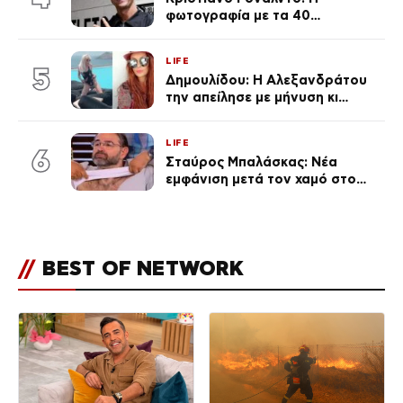
φωτογραφία με τα 40
πανάκριβα αυτοκίνητα στο
γκαράζ του ξεπέρασε τα 20,7
LIFE
εκ. likes
5
Δημουλίδου: Η Αλεξανδράτου
την απείλησε με μήνυση κι
εκείνη απαντά – «Δεν σε
αναγνώρισα, όταν κατάλαβα
LIFE
ποια είσαι σοκαρίστικα»
6
Σταύρος Μπαλάσκας: Νέα
εμφάνιση μετά τον χαμό στο
«Πρωινό» (Φωτογραφία)
//
BEST OF NETWORK