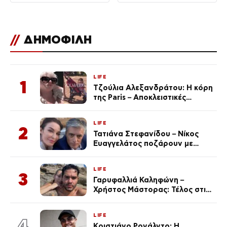
αεροδρόμιο
//
ΔΗΜΟΦΙΛΗ
LIFE
1
Τζούλια Αλεξανδράτου: Η κόρη
της Paris – Αποκλειστικές
φωτογραφίες
LIFE
2
Τατιάνα Στεφανίδου – Νίκος
Ευαγγελάτος ποζάρουν με
μαγιό σε παραλία στην
Κεφαλονιά
LIFE
3
Γαρυφαλλιά Καληφώνη –
Χρήστος Μάστορας: Τέλος στις
φήμες χωρισμού, όλη η αλήθεια
για τη σχέση τους
LIFE
4
Κριστιάνο Ρονάλντο: Η