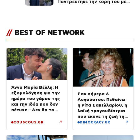
Παντρεύτηκε την κόρη του με
κουμπάρο τον άντρα της
Νομικού – Το νυφικό και η
πρόσκληση κοχύλι
//
BEST OF NETWORK
Άννα Μαρία Βέλλη: Η
εξομολόγηση για την
Σαν σήμερα 6
ημέρα του γάμου της
Αυγούστου: Πεθαίνει
και την ιδέα που δεν
η Ρίτα Σακελλαρίου, η
πέτυχε – Δεν θα το
λαϊκή τραγουδίστρια
ξαναέκανα
που έκανε τη ζωή της
τραγούδι
↗
↗
COUSCOUS.GR
DIMOCRACY.GR