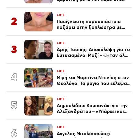
«Πρωινό» (Φωτογραφία)
LIFE
2
Πασίγνωστη παρουσιάστρια
ποζάρει στην ξαπλώστρα με
βλεφαρίδα κάγκελο και
ημιμόνιμο τατουάζ χειλιών
LIFE
3
Άρης Τσάπης: Αποκάλυψη για το
Ευτυχισμένοι Μαζί – «Ήταν όλα
ψεύτικα…» (Βίντεο)
LIFE
4
Μιμή και Μαριτίνα Ντενίση στον
Θεολόγο: Τα μαγιό που έκλεψαν
τις εντυπώσεις
LIFE
5
Δημουλίδου: Καμπανάκι για την
Αλεξανδράτου – «Υπάρχει και
ένα μικρό παιδί πίσω που
χρειάζεται τη μάνα του»
LIFE
6
Άγγελος Μιχαλόπουλος: