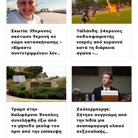
Σκωτία: 35χρονος
Ταϊλάνδη: 24χρονος
σκότωσε 9χρονη σε
ποδοσφαιριστής
χώρο κατασκήνωσης –
νεκρός από κεραυνό
«Είμαστε
κατά τη διάρκεια
συντετριμμένοι» λένε
αγώνα –
οι συγγενείς της
Τραυματίστηκαν
ακόμη 12 παίκτες
Τραμπ στην
Ζούκερμπεργκ:
Καλιφόρνια: Ένοπλος
Ζήτησε συγγνώμη από
συνελήφθη έξω από
την Ινδία για
το γήπεδο γκολφ του
αναπαραγωγή υλικού
πριν από την επίσκεψη
σεξουαλικής
κακοποίησης παιδιών