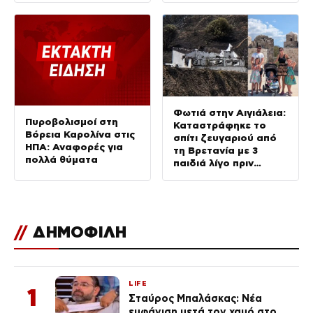
στις πλατφόρμες
Meta
Φωτιά στην Αιγιάλεια:
Πυροβολισμοί στη
Καταστράφηκε το
Βόρεια Καρολίνα στις
σπίτι ζευγαριού από
ΗΠΑ: Αναφορές για
τη Βρετανία με 3
πολλά θύματα
παιδιά λίγο πριν
μετακομίσουν – Είχαν
πουλήσει τα πάντα για
να το φτιάξουν
//
ΔΗΜΟΦΙΛΗ
LIFE
1
Σταύρος Μπαλάσκας: Νέα
εμφάνιση μετά τον χαμό στο