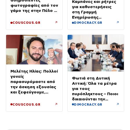
Καμπάνες και ρήτρες
φωτογραφίες από τον
για καθυστερήσεις
γάμο της στην Πύλο –
στη Γραμμή
Χορεύαμε μέχρι να
Ενημέρωσης
ανατείλει ο ήλιος
Επενδυτή
↗
↗
COUSCOUS.GR
DIMOCRACY.GR
Μελέτης Ηλίας: Πολλοί
γονείς
Φωτιά στη Δυτική
παρασυρόμαστε από
Αττική: Όλα τα μέτρα
την άσκηση εξουσίας
για τους
και ξεφεύγουμε,
πυρόπληκτους – Ποιοι
χωρίς να το
δικαιούνται την
καταλαβαίνουμε
προσωρινή οικονομική
↗
↗
COUSCOUS.GR
DIMOCRACY.GR
ενίσχυση