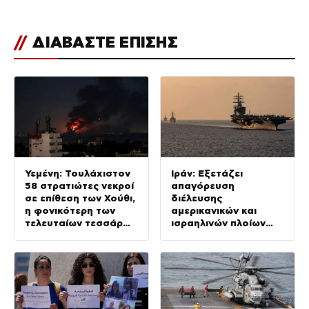
//
ΔΙΑΒΑΣΤΕ ΕΠΙΣΗΣ
Υεμένη: Τουλάχιστον
Ιράν: Εξετάζει
58 στρατιώτες νεκροί
απαγόρευση
σε επίθεση των Χούθι,
διέλευσης
η φονικότερη των
αμερικανικών και
τελευταίων τεσσάρων
ισραηλινών πλοίων
ετών
από τα Στενά του
Ορμούζ