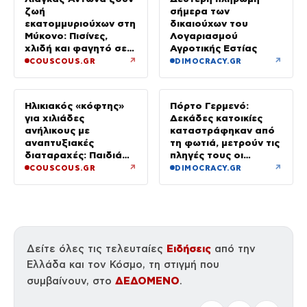
ζωή
σήμερα των
εκατομμυριούχων στη
δικαιούχων του
Μύκονο: Πισίνες,
Λογαριασμού
χλιδή και φαγητό σε
Αγροτικής Εστίας
πανάκριβα εστιατόρια
↗
↗
COUSCOUS.GR
DIMOCRACY.GR
Ηλικιακός «κόφτης»
Πόρτο Γερμενό:
για χιλιάδες
Δεκάδες κατοικίες
ανήλικους με
καταστράφηκαν από
αναπτυξιακές
τη φωτιά, μετρούν τις
διαταραχές: Παιδιά
πληγές τους οι
ενός κατώτερου θεού
κάτοικοι
↗
↗
COUSCOUS.GR
DIMOCRACY.GR
Ειδήσεις
Δείτε όλες τις τελευταίες
από την
Ελλάδα και τον Κόσμο, τη στιγμή που
ΔΕΔΟΜΕΝΟ
συμβαίνουν, στο
.