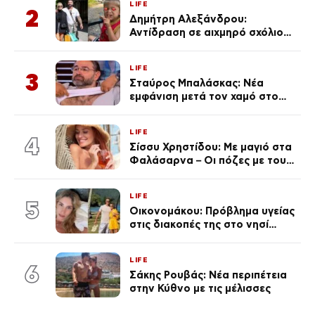
LIFE
2
Δημήτρη Αλεξάνδρου:
Αντίδραση σε αιχμηρό σχόλιο
για την Τούνη με αφορμή το
μεγάλωμα του Πάρη
LIFE
3
Σταύρος Μπαλάσκας: Νέα
εμφάνιση μετά τον χαμό στο
«Πρωινό» (Φωτογραφία)
LIFE
4
Σίσσυ Χρηστίδου: Με μαγιό στα
Φαλάσαρνα – Οι πόζες με τους
διάσημους φίλους της
(φωτογραφίες & βίντεο)
LIFE
5
Οικονομάκου: Πρόβλημα υγείας
στις διακοπές της στο νησί
Μπόρα Μπόρα – «Έσκασε όλη η
κούραση του χειμώνα»
LIFE
6
Σάκης Ρουβάς: Νέα περιπέτεια
στην Κύθνο με τις μέλισσες