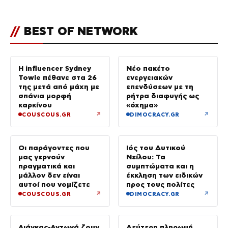
//
BEST OF NETWORK
Η influencer Sydney
Νέο πακέτο
Towle πέθανε στα 26
ενεργειακών
της μετά από μάχη με
επενδύσεων με τη
σπάνια μορφή
ρήτρα διαφυγής ως
καρκίνου
«όχημα»
↗
↗
COUSCOUS.GR
DIMOCRACY.GR
Οι παράγοντες που
Ιός του Δυτικού
μας γερνούν
Νείλου: Τα
πραγματικά και
συμπτώματα και η
μάλλον δεν είναι
έκκληση των ειδικών
αυτοί που νομίζετε
προς τους πολίτες
↗
↗
COUSCOUS.GR
DIMOCRACY.GR
Λιάγκας-Αντωνά ζουν
Δεύτερη πληρωμή