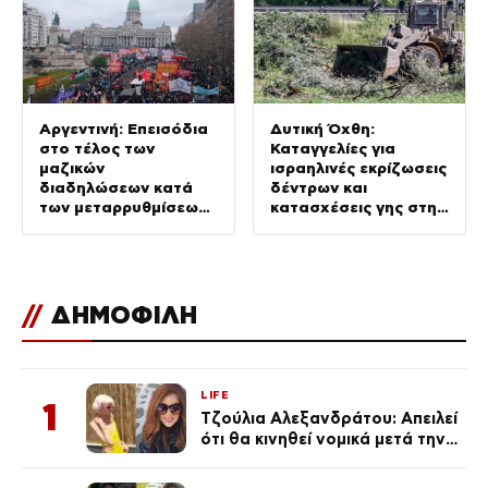
Αργεντινή: Επεισόδια
Δυτική Όχθη:
στο τέλος των
Καταγγελίες για
μαζικών
ισραηλινές εκρίζωσεις
διαδηλώσεων κατά
δέντρων και
των μεταρρυθμίσεων
κατασχέσεις γης στην
Μιλέι, βίντεο
Τζενίν
//
ΔΗΜΟΦΙΛΗ
LIFE
1
Τζούλια Αλεξανδράτου: Απειλεί
ότι θα κινηθεί νομικά μετά την
ανάρτηση της Δημουλίδου