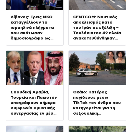
Λίβανος: Τρεις ΜΚΟ
CENTCOM: Ναυτικός
καταγγέλλουν τα
αποκλεισμός κατά
ισραηλινά πλήγματα
του Ιράν σε εξέλιξη –
που σκότωσαν
Τουλάχιστον 49 πλοία
δημοσιογράφο ως
ανακατευθύνθηκαν
«έγκλημα πολέμου»
από τις αμερικανικές
δυνάμεις
Σαουδική Αραβία,
Οχάιο: Πατέρας
Τουρκία και Πακιστάν
παγίδευσε μέσω
υπογράφουν σήμερα
TikTok τον άνδρα που
συμφωνία αμυντικής
κατηγορείται για τη
συνεργασίας εν μέσω
σεξουαλική
της κρίσης στη Μέση
κακοποίηση της κόρης
Ανατολή
του και τον
πυροβόλησε