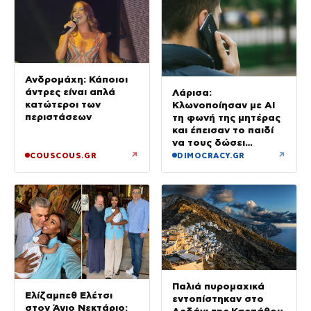
Ανδρομάχη: Κάποιοι
άντρες είναι απλά
Λάρισα:
κατώτεροι των
Κλωνοποίησαν με AI
περιστάσεων
τη φωνή της μητέρας
και έπεισαν το παιδί
να τους δώσει
χρήματα και
↗
↗
COUSCOUS.GR
DIMOCRACY.GR
κοσμήματα
Παλιά πυρομαχικά
Ελίζαμπεθ Ελέτσι
εντοπίστηκαν στο
στον Άγιο Νεκτάριο: