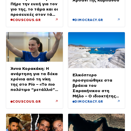
Αρδάνι της Καρπάθου
Πήρε την ευχή για τον
γιο της, το τάμα και οι
προσευχές στον τάφο
του Αγίου
↗
↗
COUSCOUS.GR
DIMOCRACY.GR
Άννα Κορακάκη: Η
ανάρτηση για τα δέκα
Ελικόπτερο
χρόνια από τη νίκη
προσγειώθηκε στα
της στο Ρίο – «Το πιο
βράχια του
πολύτιμο “μετάλλιό”
Σαρακήνικου στη
μου είναι η κόρη μου»
Μήλο – Ο ιδιοκτήτης
κατέβηκε για μπάνιο
↗
↗
COUSCOUS.GR
DIMOCRACY.GR