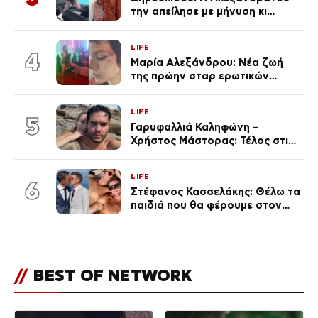
την απείλησε με μήνυση κι
εκείνη απαντά – «Δεν σε
αναγνώρισα, όταν κατάλαβα
LIFE
ποια είσαι σοκαρίστικα»
4
Μαρία Αλεξάνδρου: Νέα ζωή
της πρώην σταρ ερωτικών
ταινιών, μητέρα ενός παιδιού με
σύντροφο επιχειρηματία
LIFE
(Φωτογραφίες)
5
Γαρυφαλλιά Καληφώνη –
Χρήστος Μάστορας: Τέλος στις
φήμες χωρισμού, όλη η αλήθεια
για τη σχέση τους
LIFE
6
Στέφανος Κασσελάκης: Θέλω τα
παιδιά που θα φέρουμε στον
κόσμο να… – Αποκάλυψη για την
οικογένεια με τον Τάιλερ
//
BEST OF NETWORK