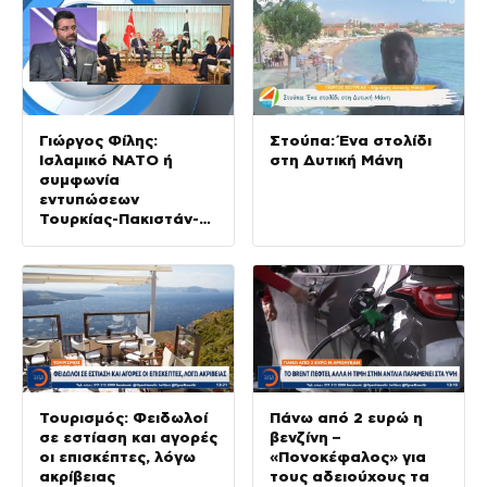
Γιώργος Φίλης:
Στούπα: Ένα στολίδι
Ισλαμικό ΝΑΤΟ ή
στη Δυτική Μάνη
συμφωνία
εντυπώσεων
Τουρκίας-Πακιστάν-
Σαουδικής Αραβίας;
Θα κριθεί στην πράξη
Τουρισμός: Φειδωλοί
Πάνω από 2 ευρώ η
σε εστίαση και αγορές
βενζίνη –
οι επισκέπτες, λόγω
«Πονοκέφαλος» για
ακρίβειας
τους αδειούχους τα