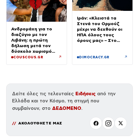
Ιράν: «Κλειστά τα
Στενά του Ορμούζ
Ανδρομάχη για το
μέχρι να δεχθούν οι
διαζύγιο με τον
ΗΠΑ όλους τους
Λιβάνη: η πρώτη
όρους μας» – Στο
δήλωση μετά τον
τραπέζι συμφωνία για
δύσκολο χωρισμό
το άνοιγμα
«Όποιος έχει…»
↗
↗
COUSCOUS.GR
DIMOCRACY.GR
Ειδήσεις
Δείτε όλες τις τελευταίες
από την
Ελλάδα και τον Κόσμο, τη στιγμή που
ΔΕΔΟΜΕΝΟ
συμβαίνουν, στο
.
ΑΚΟΛΟΥΘΗΣΤΕ ΜΑΣ