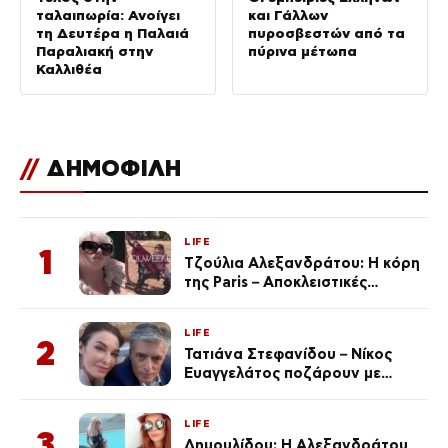
ταλαιπωρία: Ανοίγει
και Γάλλων
τη Δευτέρα η Παλαιά
πυροσβεστών από τα
Παραλιακή στην
πύρινα μέτωπα
Καλλιθέα
//
ΔΗΜΟΦΙΛΗ
LIFE
1
Τζούλια Αλεξανδράτου: Η κόρη
της Paris – Αποκλειστικές
φωτογραφίες
LIFE
2
Τατιάνα Στεφανίδου – Νίκος
Ευαγγελάτος ποζάρουν με
μαγιό σε παραλία στην
Κεφαλονιά
LIFE
3
Δημουλίδου: Η Αλεξανδράτου