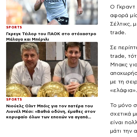
Ο Γκραντ
αφορά μί
Σέλτικς, 
SPORTS
trade.
Γκρεγκ Τέιλορ του ΠΑΟΚ στο στόχαστρο
Μάλαγα και Μπέρνλι
Σε περίπτ
trade, τό
Μπακς για
αποχωρήσε
με τη σει
«ελάφια»
SPORTS
Το μόνο σ
Νιούελς Ολντ Μπόις για τον πατέρα του
Λιονέλ Μέσι: «Βαθιά οδύνη, έμαθες στον
σχετικά μ
κορυφαίο όλων των εποχών να αγαπά
είναι πολ
αυτά τα χρώματα»
μάτι την 