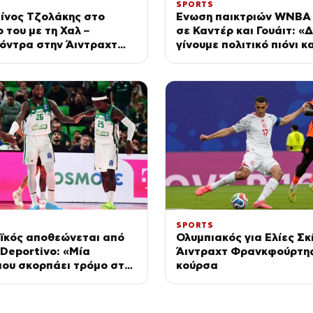
SPORTS
ίνος Τζολάκης στο
Ένωση παικτριών WNBA
 του με τη Χαλ –
σε Καντέρ και Γουάιτ: «
όντρα στην Άιντραχτ
γίνουμε πολιτικό πιόνι 
ύρτης
SPORTS
ϊκός αποθεώνεται από
Ολυμπιακός για Ελίες Σκί
Deportivo: «Μία
Άιντραχτ Φρανκφούρτης
που σκορπάει τρόμο στην
κούρσα