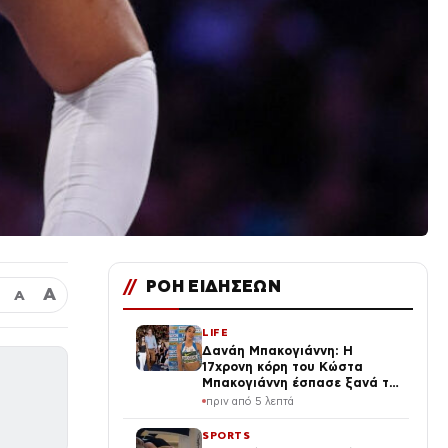
//
ΡΟΗ ΕΙΔΗΣΕΩΝ
Α
Α
LIFE
Δανάη Μπακογιάννη: Η
17χρονη κόρη του Κώστα
Μπακογιάννη έσπασε ξανά το
πανελλήνιο ρεκόρ στον στίβο
πριν από 5 λεπτά
SPORTS