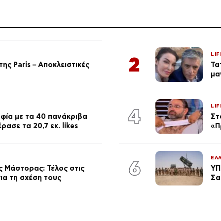
LIF
2
ης Paris – Αποκλειστικές
Τα
μα
LIF
4
φία με τα 40 πανάκριβα
Στ
ασε τα 20,7 εκ. likes
«Π
ΕΛ
6
 Μάστορας: Τέλος στις
ΥΠ
ια τη σχέση τους
Σα