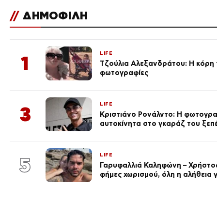
//
ΔΗΜΟΦΙΛΗ
LIFE
1
Τζούλια Αλεξανδράτου: Η κόρη τ
φωτογραφίες
LIFE
3
Κριστιάνο Ρονάλντο: Η φωτογρα
αυτοκίνητα στο γκαράζ του ξεπέρ
LIFE
5
Γαρυφαλλιά Καληφώνη – Χρήστος
φήμες χωρισμού, όλη η αλήθεια γ