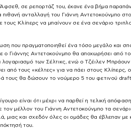
 Άφσεθ, σε ρεπορτάζ του, έκανε ένα βήμα παραπά
α πιθανή ανταλλαγή του Γιάννη Αντετοκούνμπο στ
με τους Κλίπερς να μπαίνουν σε ένα σενάριο τριπλ
ωση που πραγματοποιηθεί ένα τόσο μεγάλο και σπ
τε ο Γιάννης Αντετοκούνμπο θα αποχωρήσει από τ
 λογαριασμό των Σέλτικς, ενώ ο Τζέιλεν Μπράουν
ι από τους «κέλτες» για να πάει στους Κλίπερς, ο
ρά τους θα δώσουν το νούμερο 5 του φετινού draf
.
ίγουρο είναι ότι μέχρι να παρθεί η τελική απόφασ
ε τον μέλλον του Γιάννη Αντετοκούνμπο τα σενάρι
λά, μιας και σχεδόν όλες οι ομάδες θα έβλεπαν με
απόκτησή του.