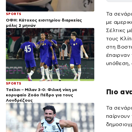
Τα σενάρι
SPORTS
ΟΦΗ: Κάτοχος εισιτηρίου διαρκείας
με αμερι
μόλις 2 μηνών
Σέλτικς μ
τους Κλίπ
στη Βοστώ
έπαιρναν 
υπόθεση, 
SPORTS
Τσέλσι – Μίλαν 3-0: Φιλική νίκη με
Πιο αν
κορυφαίο Ζοάο Πέδρο για τους
Λονδρέζους
Τα σενάρι
παίρνουν 
δημοσιογ