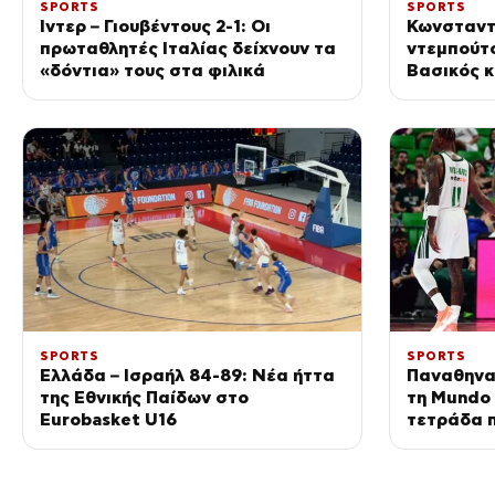
SPORTS
SPORTS
Ίντερ – Γιουβέντους 2-1: Οι
Κωνσταντ
πρωταθλητές Ιταλίας δείχνουν τα
ντεμπούτο
«δόντια» τους στα φιλικά
Βασικός κ
Φρανκφο
SPORTS
SPORTS
Ελλάδα – Ισραήλ 84-89: Νέα ήττα
Παναθηνα
της Εθνικής Παίδων στο
τη Mundo 
Eurobasket U16
τετράδα 
Ευρώπη»