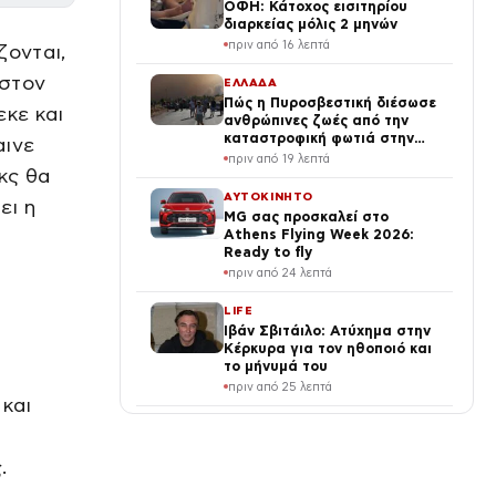
ΟΦΗ: Κάτοχος εισιτηρίου
διαρκείας μόλις 2 μηνών
πριν από 16 λεπτά
ζονται,
όστον
ΕΛΛΑΔΑ
Πώς η Πυροσβεστική διέσωσε
εκε και
ανθρώπινες ζωές από την
καταστροφική φωτιά στην
αινε
Αττικοβοιωτία – Πάνω από
πριν από 19 λεπτά
κς θα
250 άτομα απομακρύνθηκαν
διά θαλάσσης
ΑΥΤΟΚΙΝΗΤΟ
ει η
MG σας προσκαλεί στο
Athens Flying Week 2026:
Ready to fly
πριν από 24 λεπτά
LIFE
Ιβάν Σβιτάιλο: Ατύχημα στην
Κέρκυρα για τον ηθοποιό και
το μήνυμά του
πριν από 25 λεπτά
 και
ΕΛΛΑΔΑ
ΕΦΕΤ: Ανάκληση προϊόντος
μαρμελάδας – Πιθανή
.
παρουσία θραυσμάτων