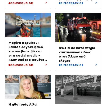
↗
↗
COUSCOUS.GR
DIMOCRACY.GR
Μαρίνα Βερνίκου:
Έπιασε λαγοκέφαλο
Φωτιά σε κατάστημα
και ανέβασε βίντεο
ναυτιλιακών ειδών
στα social media –
στον Άλιμο υπό
«Δεν υπάρχει κανένας
έλεγχο
λόγος να φοβόμαστε»
↗
↗
COUSCOUS.GR
DIMOCRACY.GR
Η ηθοποιός Λίλα