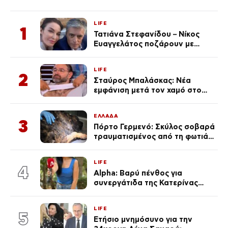
LIFE
1
Τατιάνα Στεφανίδου – Νίκος
Ευαγγελάτος ποζάρουν με
μαγιό σε παραλία στην
Κεφαλονιά
LIFE
2
Σταύρος Μπαλάσκας: Νέα
εμφάνιση μετά τον χαμό στο
«Πρωινό» (Φωτογραφία)
ΕΛΛΑΔΑ
3
Πόρτο Γερμενό: Σκύλος σοβαρά
τραυματισμένος από τη φωτιά
επέστρεψε στο σπίτι που τον
φρόντιζαν
LIFE
4
Alpha: Βαρύ πένθος για
συνεργάτιδα της Κατερίνας
Καινούργιου – «Κουράστηκες
πολύ… Απόψε είσαι στα χέρια
LIFE
του Θεού»
5
Ετήσιο μνημόσυνο για την