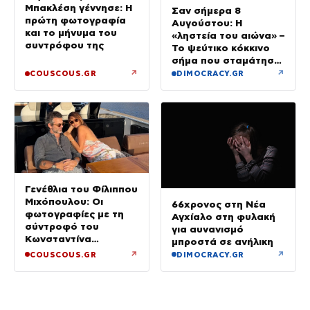
Μπακλέση γέννησε: Η
Σαν σήμερα 8
πρώτη φωτογραφία
Αυγούστου: Η
και το μήνυμα του
«ληστεία του αιώνα» –
συντρόφου της
Το ψεύτικο κόκκινο
σήμα που σταμάτησε
τρένο με 2,6 εκατ.
↗
↗
COUSCOUS.GR
DIMOCRACY.GR
λίρες
Γενέθλια του Φίλιππου
Μιχόπουλου: Οι
66χρονος στη Νέα
φωτογραφίες με τη
Αγχίαλο στη φυλακή
σύντροφό του
για αυνανισμό
Κωνσταντίνα
μπροστά σε ανήλικη
Ευρυπίδου και το
↗
↗
COUSCOUS.GR
DIMOCRACY.GR
δημόσιο «Σ’ αγαπώ»