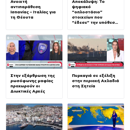
Ανοιχτή
Αποκάλυψη: Το
αντιπαράθεση
ψηφιακό
Ισπανίας – Ιταλίας για
“οπλοστάσιο”
τη Θέουτα
στοιχείων που
“έδεσε” την υπόθεση
της δολοφονίας στην
Κυψέλη
Στην εξάρθρωση της
Πυρκαγιά σε εξέλιξη
ρωσόφωνης μαφίας
στην περιοχή Αχλαδιά
προχωρούν οι
στη Σητεία
Διωκτικές Αρχές