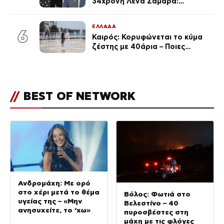
34χρονη Λένα Σαμαρά:
Συγκινημένοι ο Αντώνης
Σαμαράς και η σύζυγός του
ΕΛΛΑΔΑ
6
Καιρός: Κορυφώνεται το κύμα
ζέστης με 40άρια – Ποιες
περιοχές βρίσκονται στο
επίκεντρο και μέχρι πότε θα
κρατήσουν τα μελτέμια
//
BEST OF NETWORK
Ανδρομάχη: Με ορό
στο χέρι μετά το θέμα
Βόλος: Φωτιά στο
υγείας της – «Μην
Βελεστίνο – 40
ανησυχείτε, το ‘χω»
πυροσβέστες στη
μάχη με τις φλόγες