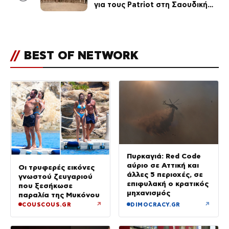
για τους Patriot στη Σαουδική
Αραβία
//
BEST OF NETWORK
Πυρκαγιά: Red Code
αύριο σε Αττική και
Οι τρυφερές εικόνες
άλλες 5 περιοχές, σε
γνωστού ζευγαριού
επιφυλακή ο κρατικός
που ξεσήκωσε
μηχανισμός
παραλία της Μυκόνου
↗
↗
COUSCOUS.GR
DIMOCRACY.GR