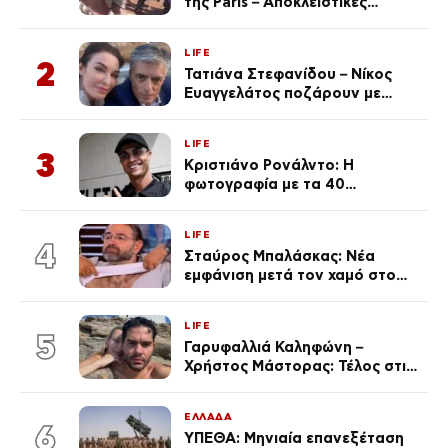
της Paris – Αποκλειστικές
φωτογραφίες
LIFE
2
Τατιάνα Στεφανίδου – Νίκος
Ευαγγελάτος ποζάρουν με
μαγιό σε παραλία στην
Κεφαλονιά
LIFE
3
Κριστιάνο Ρονάλντο: Η
φωτογραφία με τα 40
πανάκριβα αυτοκίνητα στο
γκαράζ του ξεπέρασε τα 20,7
LIFE
εκ. likes
4
Σταύρος Μπαλάσκας: Νέα
εμφάνιση μετά τον χαμό στο
«Πρωινό» (Φωτογραφία)
LIFE
5
Γαρυφαλλιά Καληφώνη –
Χρήστος Μάστορας: Τέλος στις
φήμες χωρισμού, όλη η αλήθεια
για τη σχέση τους
ΕΛΛΑΔΑ
6
ΥΠΕΘΑ: Μηνιαία επανεξέταση