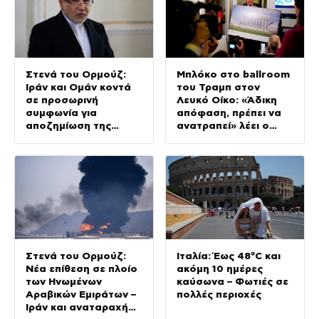
Στενά του Ορμούζ:
Μπλόκο στο ballroom
Ιράν και Ομάν κοντά
του Τραμπ στον
σε προσωρινή
Λευκό Οίκο: «Άδικη
συμφωνία για
απόφαση, πρέπει να
αποζημίωση της
ανατραπεί» λέει ο
Τεχεράνης
Αμερικανός πρόεδρος
Στενά του Ορμούζ:
Ιταλία: Έως 48°C και
Νέα επίθεση σε πλοίο
ακόμη 10 ημέρες
των Ηνωμένων
καύσωνα – Φωτιές σε
Αραβικών Εμιράτων –
πολλές περιοχές
Ιράν και αναταραχή