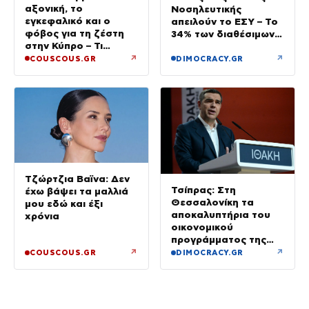
αξονική, το
Νοσηλευτικής
εγκεφαλικό και ο
απειλούν το ΕΣΥ – Το
φόβος για τη ζέστη
34% των διαθέσιμων
στην Κύπρο – Τι
δεν καλύφθηκε
τρέμουν οι γιατροί για
↗
↗
COUSCOUS.GR
DIMOCRACY.GR
την υγεία της;
Τζώρτζια Βαϊνα: Δεν
Τσίπρας: Στη
έχω βάψει τα μαλλιά
Θεσσαλονίκη τα
μου εδώ και έξι
αποκαλυπτήρια του
χρόνια
οικονομικού
προγράμματος της
ΕΛ.Α.Σ.
↗
↗
COUSCOUS.GR
DIMOCRACY.GR