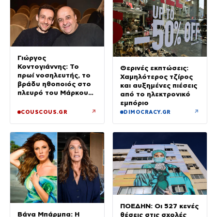
Γιώργος
Κοντογιάννης: Το
Θερινές εκπτώσεις:
πρωί νοσηλευτής, το
Χαμηλότερος τζίρος
βράδυ ηθοποιός στο
και αυξημένες πιέσεις
πλευρό του Μάρκου
από το ηλεκτρονικό
Σεφερλή
εμπόριο
↗
↗
COUSCOUS.GR
DIMOCRACY.GR
ΠΟΕΔΗΝ: Οι 527 κενές
Βάνα Μπάρμπα: Η
θέσεις στις σχολές