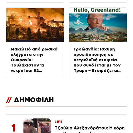
στην περιοχή
Μακελειό από ρωσικά
Γροιλανδία: Ισχυρή
πλήγματα στην
προειδοποίηση σε
Ουκρανία:
πετρελαϊκή εταιρεία
Τουλάχιστον 12
που συνδέεται με τον
νεκροί και 82
Τραμπ – Ετοιμάζεται
τραυματίες,
για γεωτρήσεις χωρίς
σκοτώθηκαν 3χρονο
άδεια
αγοράκι και οι
παππούδες του
//
ΔΗΜΟΦΙΛΗ
LIFE
1
Τζούλια Αλεξανδράτου: Η κόρη