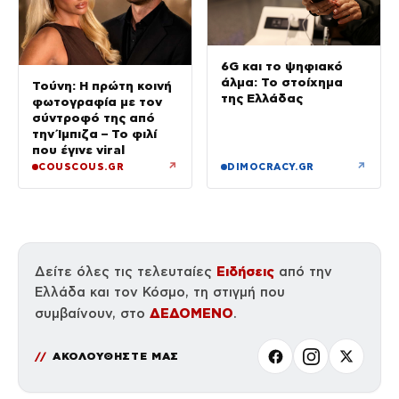
6G και το ψηφιακό
άλμα: Το στοίχημα
Τούνη: Η πρώτη κοινή
της Ελλάδας
φωτογραφία με τον
σύντροφό της από
την Ίμπιζα – Το φιλί
που έγινε viral
↗
↗
COUSCOUS.GR
DIMOCRACY.GR
Ειδήσεις
Δείτε όλες τις τελευταίες
από την
Ελλάδα και τον Κόσμο, τη στιγμή που
ΔΕΔΟΜΕΝΟ
συμβαίνουν, στο
.
ΑΚΟΛΟΥΘΗΣΤΕ ΜΑΣ