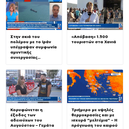
Στην σκιά του
«Απόβαση» 1.500
πολέμου με το Ιράν
τουριστών στα Χανιά
υπέγραψαν συμφωνία
αμυντικής
συνεργασίας
Σαουδικη Αραβία –
Πακιστάν – Τουρκία
Κορυφώνεται η
Τριήμερο με υψηλές
έξοδος των
θερμοκρασίες και με
αδειούχων του
ισχυρά “μελτέμια” – Η
Αυγούστου – Γεμάτα
πρόγνωση του καιρού