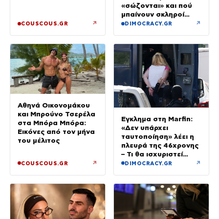
«σώζονται» και πού
μπαίνουν σκληροί
περιορισμοί
↗
↗
COUSCOUS.GR
DIMOCRACY.GR
Αθηνά Οικονομάκου
και Μπρούνο Τσερέλα
Έγκλημα στη Marfin:
στα Μπόρα Μπόρα:
«Δεν υπάρχει
Εικόνες από τον μήνα
ταυτοποίηση» λέει η
του μέλιτος
πλευρά της 46χρονης
– Τι θα ισχυριστεί
στην απολογία της
↗
↗
COUSCOUS.GR
DIMOCRACY.GR
την Τρίτη