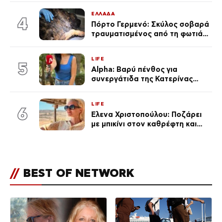
γκαράζ του ξεπέρασε τα 20,7
ΕΛΛΑΔΑ
εκ. likes
4
Πόρτο Γερμενό: Σκύλος σοβαρά
τραυματισμένος από τη φωτιά
επέστρεψε στο σπίτι που τον
φρόντιζαν
LIFE
5
Alpha: Βαρύ πένθος για
συνεργάτιδα της Κατερίνας
Καινούργιου – «Κουράστηκες
πολύ… Απόψε είσαι στα χέρια
LIFE
του Θεού»
6
Έλενα Χριστοπούλου: Ποζάρει
με μπικίνι στον καθρέφτη και
εντυπωσιάζει – «Χάνουμε
τουλάχιστον 25 κιλά η
καθεμία…» (Βίντεο)
//
BEST OF NETWORK