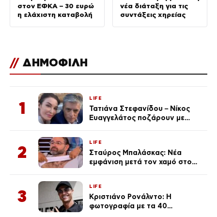
στον ΕΦΚΑ – 30 ευρώ
νέα διάταξη για τις
η ελάχιστη καταβολή
συντάξεις χηρείας
//
ΔΗΜΟΦΙΛΗ
LIFE
1
Τατιάνα Στεφανίδου – Νίκος
Ευαγγελάτος ποζάρουν με
μαγιό σε παραλία στην
Κεφαλονιά
LIFE
2
Σταύρος Μπαλάσκας: Νέα
εμφάνιση μετά τον χαμό στο
«Πρωινό» (Φωτογραφία)
LIFE
3
Κριστιάνο Ρονάλντο: Η
φωτογραφία με τα 40
πανάκριβα αυτοκίνητα στο