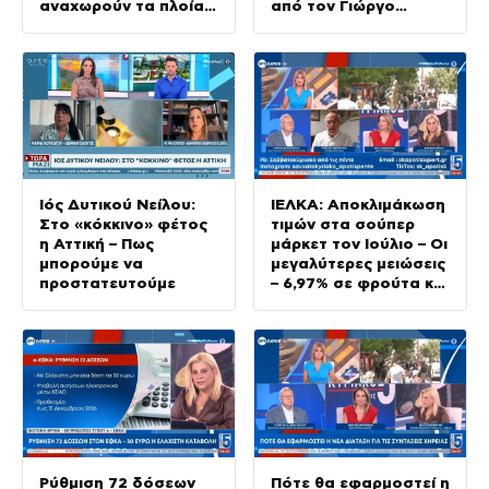
αναχωρούν τα πλοία
από τον Γιώργο
από τα λιμάνια
Εμμανουήλ
Ιός Δυτικού Νείλου:
ΙΕΛΚΑ: Αποκλιμάκωση
Στο «κόκκινο» φέτος
τιμών στα σούπερ
η Αττική – Πως
μάρκετ τον Ιούλιο – Οι
μπορούμε να
μεγαλύτερες μειώσεις
προστατευτούμε
– 6,97% σε φρούτα και
λαχανικά
Ρύθμιση 72 δόσεων
Πότε θα εφαρμοστεί η