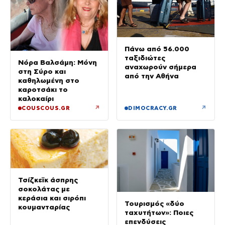
Πάνω από 56.000
ταξιδιώτες
Νόρα Βαλσάμη: Μόνη
αναχωρούν σήμερα
στη Σύρο και
από την Αθήνα
καθηλωμένη στο
καροτσάκι το
καλοκαίρι
↗
↗
COUSCOUS.GR
DIMOCRACY.GR
Τσίζκεϊκ άσπρης
σοκολάτας με
κεράσια και σιρόπι
Τουρισμός «δύο
κουμανταρίας
ταχυτήτων»: Ποιες
επενδύσεις