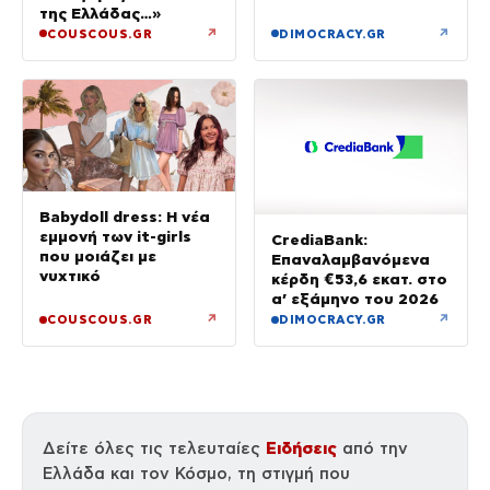
πανικό
της Ελλάδας…»
↗
↗
COUSCOUS.GR
DIMOCRACY.GR
Babydoll dress: Η νέα
εμμονή των it-girls
CrediaBank:
που μοιάζει με
Επαναλαμβανόμενα
νυχτικό
κέρδη €53,6 εκατ. στο
α’ εξάμηνο του 2026
↗
↗
COUSCOUS.GR
DIMOCRACY.GR
Ειδήσεις
Δείτε όλες τις τελευταίες
από την
Ελλάδα και τον Κόσμο, τη στιγμή που