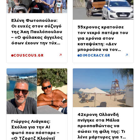
Ελένη Φωτοπούλου:
Οι ευχές στον σύζυγό
55χρονος κρατούσε
της Άκη Παυλόπουλου
τον νεκρό πατέρα του
– «Ο φύλακας άγγελος
για χρόνια στον
όσων έχουν την τύχη
καταψύκτη: «Δεν
να βρίσκονται κοντά
μπορούσα να τον
του»
αποχωριστώ»
↗
↗
COUSCOUS.GR
DIMOCRACY.GR
42χρονη Ολλανδή
πνίγηκε στα Μάλια
Γιώργος Λιάγκας:
προσπαθώντας να
Σχόλια για την ΑΙ
σώσει τη φίλη της: Τι
φωτό που πόσταρε –
λένε μάρτυρες για τον
«Ο Τζορτζ Κλούνεϊ