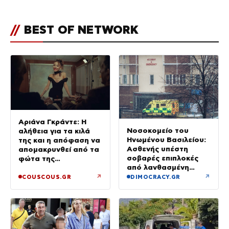
//
BEST OF NETWORK
Αριάνα Γκράντε: Η
Νοσοκομείο του
αλήθεια για τα κιλά
Ηνωμένου Βασιλείου:
της και η απόφαση να
Ασθενής υπέστη
απομακρυνθεί από τα
σοβαρές επιπλοκές
φώτα της
από λανθασμένη
δημοσιότητας
σύνδεση εντέρου και
↗
↗
COUSCOUS.GR
DIMOCRACY.GR
στομάχου