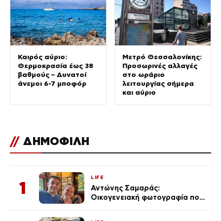
Καιρός αύριο:
Μετρό Θεσσαλονίκης:
Θερμοκρασία έως 38
Προσωρινές αλλαγές
βαθμούς – Δυνατοί
στο ωράριο
άνεμοι 6-7 μποφόρ
λειτουργίας σήμερα
και αύριο
//
ΔΗΜΟΦΙΛΗ
LIFE
1
Αντώνης Σαμαράς:
Οικογενειακή φωτογραφία που
ανάρτησε ο γιος του λίγο πριν
από την επέτειο θανάτου της