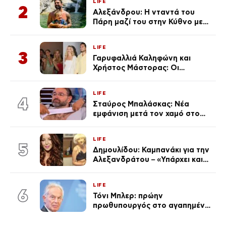
LIFE
Λένας
2
Αλεξάνδρου: Η νταντά του
Πάρη μαζί του στην Κύθνο με
τον μικρό και την Ελληνίδου
(Φωτογραφίες)
LIFE
3
Γαρυφαλλιά Καληφώνη και
Χρήστος Μάστορας: Οι
χωριστές διακοπές και η
επέτειος που φέτος πέρασε
LIFE
απαρατήρητη
4
Σταύρος Μπαλάσκας: Νέα
εμφάνιση μετά τον χαμό στο
«Πρωινό» (Φωτογραφία)
LIFE
5
Δημουλίδου: Καμπανάκι για την
Αλεξανδράτου – «Υπάρχει και
ένα μικρό παιδί πίσω που
χρειάζεται τη μάνα του»
LIFE
6
Τόνι Μπλερ: πρώην
πρωθυπουργός στο αγαπημένο
του Πόρτο Χέλι