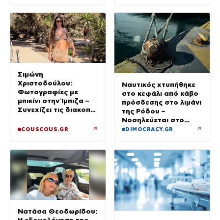
Σιμώνη
Χριστοδούλου:
Ναυτικός χτυπήθηκε
Φωτογραφίες με
στο κεφάλι από κάβο
μπικίνι στην Ίμπιζα –
πρόσδεσης στο λιμάνι
Συνεχίζει τις διακοπές
της Ρόδου –
της με τον σύζυγό
Νοσηλεύεται στο
της, Αντρέα Γεωργίου
νοσοκομείο
↗
↗
COUSCOUS.GR
DIMOCRACY.GR
Νατάσα Θεοδωρίδου: