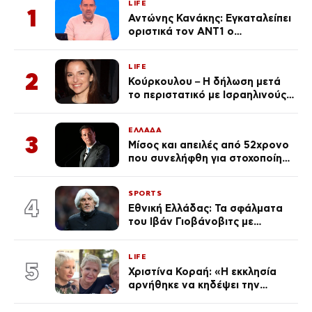
LIFE
1
Αντώνης Κανάκης: Εγκαταλείπει
οριστικά τον ΑΝΤ1 ο
αγαπημένος παρουσιαστής
LIFE
2
Κούρκουλου – Η δήλωση μετά
το περιστατικό με Ισραηλινούς:
«Φερθήκατε σαν
κακομαθημένο
ΕΛΛΑΔΑ
πλουσιοκόριτσο»
3
Μίσος και απειλές από 52χρονο
που συνελήφθη για στοχοποίηση
του Άδωνι Γεωργιάδη –
Οραματιζόταν μέρες Νεπάλ
SPORTS
στην Ελλάδα
4
Εθνική Ελλάδας: Τα σφάλματα
του Ιβάν Γιοβάνοβιτς με
Τζολάκη, Μουζακίτη, Παυλίδη
και Κωνσταντέλια «κλειδί» στον
LIFE
αποκλεισμό από το Μουντιάλ
5
Χριστίνα Κοραή: «Η εκκλησία
αρνήθηκε να κηδέψει την
αδερφή μου, που χάρισε 4
ζωές»