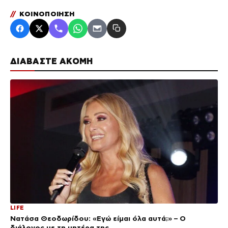
//
ΚΟΙΝΟΠΟΙΗΣΗ
ΔΙΑΒΑΣΤΕ ΑΚΟΜΗ
LIFE
Νατάσα Θεοδωρίδου: «Εγώ είμαι όλα αυτά;» – Ο
διάλογος με τη μητέρα της