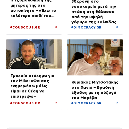
Η εξομολόγηση της
30χρονη στο
μητέρας της στο
νοσοκομείο μετά την
αυτοκίνητο – «Έχω το
πτώση στη θάλασσα
καλύτερο παιδί του
από την υψηλή
κόσμου»
γέφυρα της Χαλκίδας
↗
↗
COUSCOUS.GR
DIMOCRACY.GR
Τροχαίο ατύχημα για
τον Mike: «Θα σας
Κυριάκος Μητσοτάκης
ενημερώσω μόλις
στα Χανιά – Βραδινή
είμαι σε θέση να
έξοδος με τη σύζυγό
επιστρέψω»
του Μαρέβα
↗
↗
COUSCOUS.GR
DIMOCRACY.GR