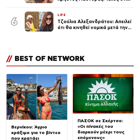
φήμες χωρισμού, όλη η αλήθεια
για τη σχέση τους
LIFE
6
Τζούλια Αλεξανδράτου: Απειλεί
ότι θα κινηθεί νομικά μετά την
ανάρτηση της Δημουλίδου
//
BEST OF NETWORK
ΠΑΣΟΚ σε Σκέρτσο:
«Οι πίνακές του
Βερνίκου: Άγριο
διαρκούν μέχρι τους
κράξιμο για το βίντεο
επόμενους»
που κρατάει