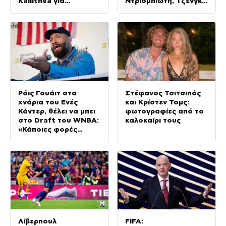
Kallithea για
Ντρισμπιώτη, Τζένγκο
Κατσούρη και Λιάκα
και οι υπόλοιποι
Έλληνες αθλητές
Ρόις Γουάιτ στα
Στέφανος Τσιτσιπάς
χνάρια του Ενές
και Κρίστεν Τομς:
Κάντερ, θέλει να μπει
φωτογραφίες από το
στο Draft του WNBA:
καλοκαίρι τους
«Κάποιες φορές
αυτοπροσδιορίζομαι
ως γυναίκα»
Λίβερπουλ
FIFA: