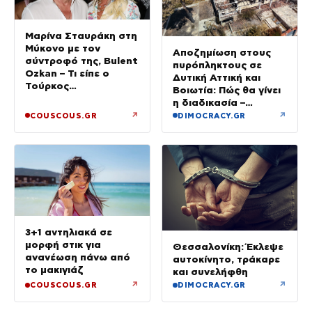
Μαρίνα Σταυράκη στη
Μύκονο με τον
Αποζημίωση στους
σύντροφό της, Bulent
πυρόπληκτους σε
Ozkan – Τι είπε ο
Δυτική Αττική και
Τούρκος
Βοιωτία: Πώς θα γίνει
επιχειρηματίας στην
η διαδικασία –
κάμερα
Ξεκινούν τη Δευτέρα
↗
↗
COUSCOUS.GR
DIMOCRACY.GR
οι αιτήσεις
3+1 αντηλιακά σε
μορφή στικ για
Θεσσαλονίκη: Έκλεψε
ανανέωση πάνω από
αυτοκίνητο, τράκαρε
το μακιγιάζ
και συνελήφθη
↗
↗
COUSCOUS.GR
DIMOCRACY.GR