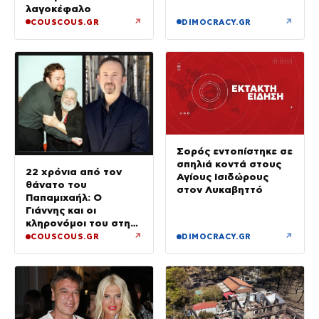
λαγοκέφαλο
↗
↗
COUSCOUS.GR
DIMOCRACY.GR
Σορός εντοπίστηκε σε
σπηλιά κοντά στους
22 χρόνια από τον
Αγίους Ισιδώρους
θάνατο του
στον Λυκαβηττό
Παπαμιχαήλ: Ο
Γιάννης και οι
κληρονόμοι του στη
διαθήκη
↗
↗
COUSCOUS.GR
DIMOCRACY.GR