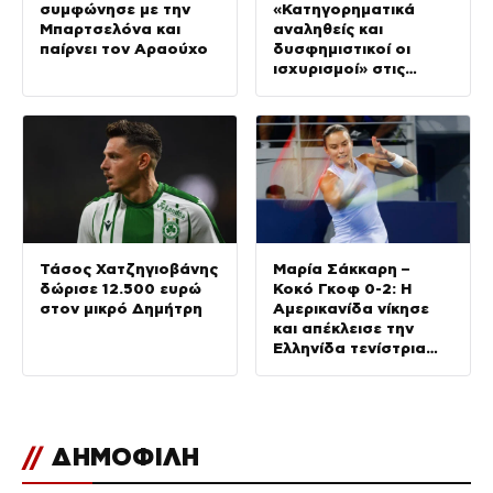
συμφώνησε με την
«Κατηγορηματικά
Μπαρτσελόνα και
αναληθείς και
παίρνει τον Αραούχο
δυσφημιστικοί οι
ισχυρισμοί» στις
καταγγελίες για
Ινφαντίνο
Τάσος Χατζηγιοβάνης
Μαρία Σάκκαρη –
δώρισε 12.500 ευρώ
Κοκό Γκοφ 0-2: Η
στον μικρό Δημήτρη
Αμερικανίδα νίκησε
και απέκλεισε την
Ελληνίδα τενίστρια
στις «32» του
Τορόντο
//
ΔΗΜΟΦΙΛΗ