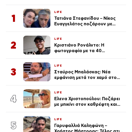
LIFE
1
Τατιάνα Στεφανίδου – Νίκος
Ευαγγελάτος ποζάρουν με
μαγιό σε παραλία στην
Κεφαλονιά
LIFE
2
Κριστιάνο Ρονάλντο: Η
φωτογραφία με τα 40
πανάκριβα αυτοκίνητα στο
γκαράζ του ξεπέρασε τα 20,7
LIFE
εκ. likes
3
Σταύρος Μπαλάσκας: Νέα
εμφάνιση μετά τον χαμό στο
«Πρωινό» (Φωτογραφία)
LIFE
4
Έλενα Χριστοπούλου: Ποζάρει
με μπικίνι στον καθρέφτη και
εντυπωσιάζει – «Χάνουμε
τουλάχιστον 25 κιλά η
LIFE
καθεμία…» (Βίντεο)
5
Γαρυφαλλιά Καληφώνη –
Χρήστος Μάστορας: Τέλος στις