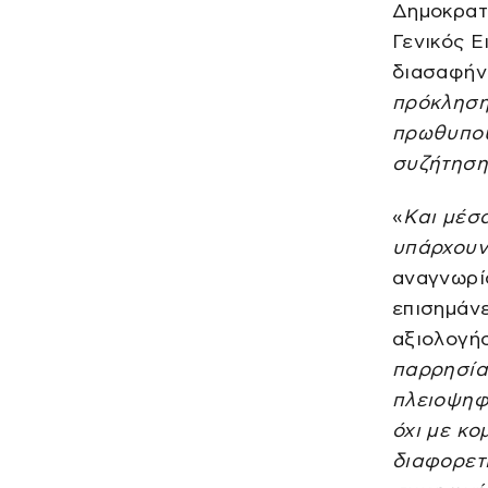
Δημοκρατί
Γενικός Ε
διασαφήν
πρόκληση
πρωθυπου
συζήτηση
«
Και μέσ
υπάρχουν 
αναγνωρίσ
επισημάν
αξιολογήσ
παρρησία,
πλειοψηφ
όχι με κο
διαφορετι