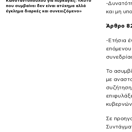
Κωνσταντοπούλου για πυρκαγιές: «Αυτό
-Δυνατότ
που συμβαίνει δεν είναι ατύχημα αλλά
έγκλημα διαρκές και συνεχιζόμενο»
και μη υπ
Άρθρο 8
-Ετήσια έ
επόμενου 
συνεδρία
Το ασυμβί
με αναστο
συζήτηση,
επιφυλάξ
κυβερνών
Σε προηγ
Συντάγματ