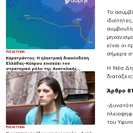
Το ασυμβί
ιδιότητες
συμβουλίο
μηχανισμο
είναι οι 
ΠΟΛΙΤΙΚΗ
σήμερα σ
Καρατράντος: Η ηλεκτρική διασύνδεση
Ελλάδας–Κύπρου ενισχύει τον
Η Νέα Δη
στρατηγικό ρόλο της Ανατολικής
Μεσογείου
διατάξεις
Άρθρο 81
-Δυνατότ
πλειοψηφ
του Υφυπο
ΠΟΛΙΤΙΚΗ