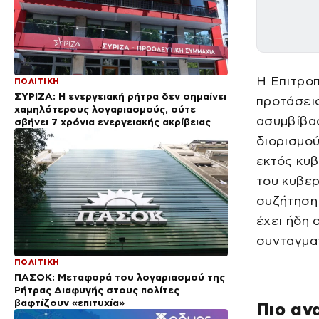
Η Επιτρο
ΠΟΛΙΤΙΚΗ
ΣΥΡΙΖΑ: Η ενεργειακή ρήτρα δεν σημαίνει
προτάσει
χαμηλότερους λογαριασμούς, ούτε
ασυμβίβα
σβήνει 7 χρόνια ενεργειακής ακρίβειας
διορισμού
εκτός κυ
του κυβερ
συζήτηση 
έχει ήδη 
συνταγματ
ΠΟΛΙΤΙΚΗ
ΠΑΣΟΚ: Μεταφορά του λογαριασμού της
Ρήτρας Διαφυγής στους πολίτες
βαφτίζουν «επιτυχία»
Πιο αν