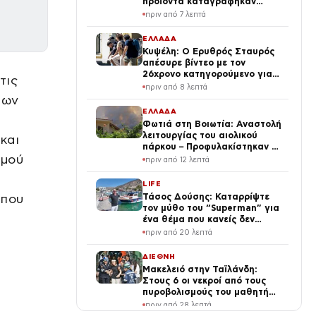
προϊόντα καταγράφηκαν
αυξήσεις
πριν από 7 λεπτά
ΕΛΛΑΔΑ
Κυψέλη: Ο Ερυθρός Σταυρός
απέσυρε βίντεο με τον
26χρονο κατηγορούμενο για
τις
τη δολοφονία της Βρετανίδας
πριν από 8 λεπτά
των
ΕΛΛΑΔΑ
Φωτιά στη Βοιωτία: Αναστολή
λειτουργίας του αιολικού
και
πάρκου – Προφυλακίστηκαν οι
σμού
τρεις κατηγορούμενοι
πριν από 12 λεπτά
LIFE
 που
Τάσος Δούσης: Καταρρίψτε
τον μύθο του “Superman” για
ένα θέμα που κανείς δεν
«άγγιζε» μέχρι σήμερα
πριν από 20 λεπτά
ΔΙΕΘΝΗ
Μακελειό στην Ταϊλάνδη:
Στους 6 οι νεκροί από τους
πυροβολισμούς του μαθητή
στο σχολείο του
πριν από 28 λεπτά