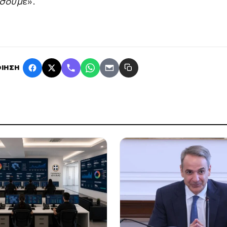
σουμ
ε».
ΙΗΣΗ