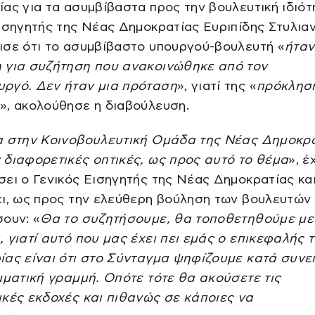
ας για τα ασυμβίβαστα προς την βουλευτική ιδιότ
ισηγητής της Νέας Δημοκρατίας Ευριπίδης Στυλια
ισε ότι το ασυμβίβαστο υπουργού-βουλευτή «
ήταν
 για συζήτηση που ανακοινώθηκε από τον
ργό. Δεν ήταν μια πρόταση
», γιατί της «
πρόκληση
», ακολούθησε η διαβούλευση.
α στην Κοινοβουλευτική Ομάδα της Νέας Δημοκρ
διαφορετικές οπτικές, ως προς αυτό το θέμα
», έ
ει ο Γενικός Εισηγητής της Νέας Δημοκρατίας και
ει, ως προς την ελεύθερη βούληση των βουλευτών
ουν: «
Θα το συζητήσουμε, θα τοποθετηθούμε με
 γιατί αυτό που μας έχει πει εμάς ο επικεφαλής 
ίας είναι ότι στο Σύνταγμα ψηφίζουμε κατά συνε
μματική γραμμή. Οπότε τότε θα ακούσετε τις
κές εκδοχές και πιθανώς σε κάποιες να