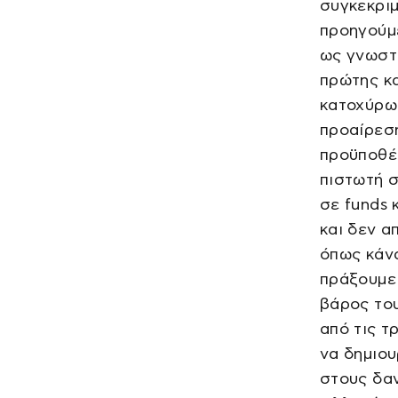
συγκεκριμ
προηγούμε
ως γνωστ
πρώτης κα
κατοχύρω
προαίρεσ
προϋποθέ
πιστωτή 
σε funds 
και δεν α
όπως κάνα
πράξουμε 
βάρος του
από τις τ
να δημιο
στους δα