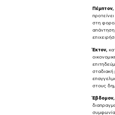
Πέμπτον,
προτείνει
στη φορολ
απάντηση
επιχειρή
Έκτον,
κατ
οικονομικ
επιτηδεύμ
σταδιακή
επαγγελμα
στους δη
Έβδομον,
διαπραγμ
συμφωνίας