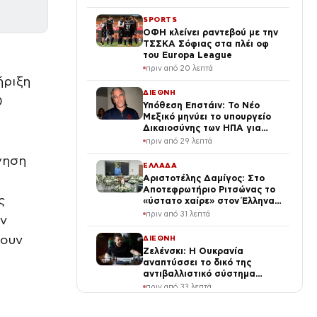
SPORTS
ΟΦΗ κλείνει ραντεβού με την
ΤΣΣΚΑ Σόφιας στα πλέι οφ
του Europa League
πριν από 20 λεπτά
ήριξη
ΔΙΕΘΝΗ
0
Υπόθεση Επστάιν: Το Νέο
Μεξικό μηνύει το υπουργείο
Δικαιοσύνης των ΗΠΑ για
απόκρυψη στοιχείων και
πριν από 29 λεπτά
μπλοκάρισμα της έρευνας
γηση
ΕΛΛΑΔΑ
Αριστοτέλης Δαμίγος: Στο
Αποτεφρωτήριο Ριτσώνας το
ς
«ύστατο χαίρε» στον Έλληνα
σύνδεσμο του ελικοπτέρου
πριν από 31 λεπτά
ην
που έπεσε στην Ψάθα
νουν
ΔΙΕΘΝΗ
Ζελένσκι: Η Ουκρανία
αναπτύσσει το δικό της
αντιβαλλιστικό σύστημα
FREYJA – «Έχουμε τη γνώση
πριν από 33 λεπτά
και τις δυνατότητες»
LIFE