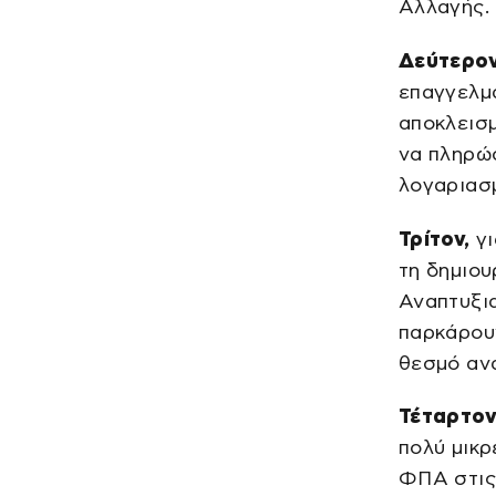
Αλλαγής.
Δεύτερον
επαγγελμα
αποκλεισμ
να πληρώσ
λογαριασμ
Τρίτον,
γι
τη δημιου
Αναπτυξια
παρκάρουν
θεσμό ανα
Τέταρτον
πολύ μικρ
ΦΠΑ στις