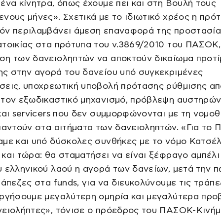
ένα κίνητρα, όπως έχουμε πει και στη Βουλή τους
νους μήνες». Σχετικά με το ιδιωτικό χρέος η πρό
όν περιλαμβάνει άμεση επαναφορά της προστασία
τοικίας στα πρότυπα του ν.3869/2010 του ΠΑΣΟΚ,
ση των δανειοληπτών να αποκτούν δικαίωμα προτί
ης στην αγορά του δανείου υπό συγκεκριμένες
σεις, υποχρεωτική υποβολή πρότασης ρύθμισης απ
στον εξωδικαστικό μηχανισμό, πρόβλεψη αυστηρών
και servicers που δεν συμμορφώνονται με τη νομο
παντούν στα αιτήματα των δανειοληπτών. «Για το
με και υπό δύσκολες συνθήκες με το νόμο Κατσέλ
και τώρα: θα σταματήσει να είναι ξέφραγο αμπέλι
 ελληνικού λαού η αγορά των δανείων, μετά την 
ράπεζες στα funds, για να διευκολύνουμε τις τράπε
υργήσουμε μεγαλύτερη ομηρία και μεγαλύτερα προ
νειολήπτες», τόνισε ο πρόεδρος του ΠΑΣΟΚ-Κινή