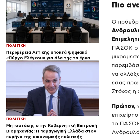
Πιο αν
Ο πρόεδρ
Ανδρουλ
Επιμελητ
ΠΟΛΙΤΙΚΗ
ΠΑΣΟΚ στ
Περιφέρεια Αττικής αποκτά ψηφιακό
μικρομεσ
«Πύργο Ελέγχου» για όλα της τα έργα
παρεμβάσε
να αλλάξο
εσάς πρωτ
Στόχος η 
Πρώτον,
γ
επιχείρησ
ΠΟΛΙΤΙΚΗ
το ΠΑΣΟΚ 
Μητσοτάκης στην Κυβερνητική Επιτροπή
Βιομηχανίας: Η παραγωγική Ελλάδα στον
Ανδρουλάκ
πυρήνα της οικονομικής πολιτικής