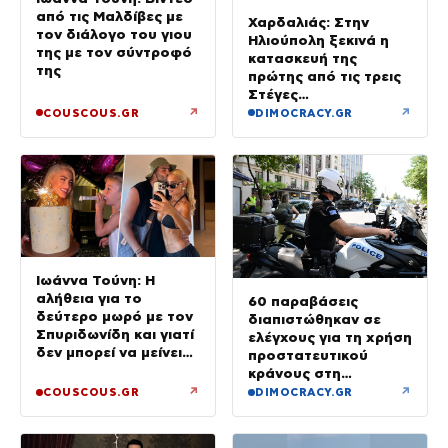
από τις Μαλδίβες με
Χαρδαλιάς: Στην
τον διάλογο του γιου
Ηλιούπολη ξεκινά η
της με τον σύντροφό
κατασκευή της
της
πρώτης από τις τρεις
Στέγες
Υποστηριζόμενης
↗
↗
COUSCOUS.GR
DIMOCRACY.GR
Διαβίωσης ΑμεΑ
Ιωάννα Τούνη: Η
αλήθεια για το
60 παραβάσεις
δεύτερο μωρό με τον
διαπιστώθηκαν σε
Σπυριδωνίδη και γιατί
ελέγχους για τη χρήση
δεν μπορεί να μείνει
προστατευτικού
έγκυος στις Μαλδίβες
κράνους στη
Θεσσαλονίκη
↗
↗
COUSCOUS.GR
DIMOCRACY.GR