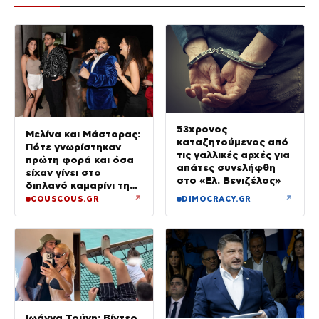
53χρονος
Μελίνα και Μάστορας:
καταζητούμενος από
Πότε γνωρίστηκαν
τις γαλλικές αρχές για
πρώτη φορά και όσα
απάτες συνελήφθη
είχαν γίνει στο
στο «Ελ. Βενιζέλος»
διπλανό καμαρίνι της
μητέρας της από το
↗
↗
COUSCOUS.GR
DIMOCRACY.GR
2023 (φωτογραφίες)
Ιωάννα Τούνη: Βίντεο