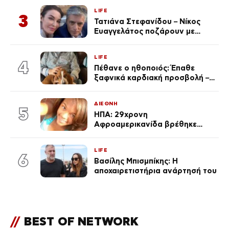
LIFE
3
Τατιάνα Στεφανίδου – Νίκος
Ευαγγελάτος ποζάρουν με
μαγιό σε παραλία στην
Κεφαλονιά
LIFE
4
Πέθανε ο ηθοποιός: Έπαθε
ξαφνικά καρδιακή προσβολή – Η
ανακοίνωση της συζύγου του
ΔΙΕΘΝΗ
5
ΗΠΑ: 29χρονη
Αφροαμερικανίδα βρέθηκε
απαγχονισμένη σε δέντρο στον
Μισισιπή
LIFE
6
Βασίλης Μπισμπίκης: Η
αποχαιρετιστήρια ανάρτησή του
//
BEST OF NETWORK