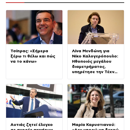
Τσίπρας: «Σήμερα
Λίνα Μενδώνη για
ξέρω τι θέλω και πώς
Νίκο Καλογερόπουλο:
να το κάνω»
Ηθοποιός μεγάλου
διαμετρήματος,
υπηρέτησε την Τέχνη
με αφοσίωση και ήθος
Αυτιάς ζητεί έλεγχο
Μαρία Καρυστιανού:
σε αγορές ακινήτων
«Δεν μπορώ να δεχτώ