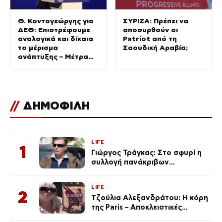
Θ. Κοντογεώργης για
ΣΥΡΙΖΑ: Πρέπει να
ΔΕΘ: Επιστρέφουμε
αποσυρθούν οι
αναλογικά και δίκαια
Patriot από τη
το μέρισμα
Σαουδική Αραβία;
ανάπτυξης – Μέτρα
για όλους (BINTEO)
//
ΔΗΜΟΦΙΛΗ
LIFE
1
Γιώργος Τράγκας: Στο σφυρί η
συλλογή πανάκριβων
αυτοκινήτων του – Ζαλίζουν τα
ποσά
LIFE
2
Τζούλια Αλεξανδράτου: Η κόρη
της Paris – Αποκλειστικές
φωτογραφίες