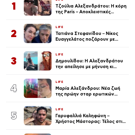
1
Τζούλια Αλεξανδράτου: Η κόρη
της Paris – Αποκλειστικές
φωτογραφίες
LIFE
2
Τατιάνα Στεφανίδου – Νίκος
Ευαγγελάτος ποζάρουν με
μαγιό σε παραλία στην
Κεφαλονιά
LIFE
3
Δημουλίδου: Η Αλεξανδράτου
την απείλησε με μήνυση κι
εκείνη απαντά – «Δεν σε
αναγνώρισα, όταν κατάλαβα
LIFE
ποια είσαι σοκαρίστικα»
4
Μαρία Αλεξάνδρου: Νέα ζωή
της πρώην σταρ ερωτικών
ταινιών, μητέρα ενός παιδιού με
σύντροφο επιχειρηματία
LIFE
(Φωτογραφίες)
5
Γαρυφαλλιά Καληφώνη –
Χρήστος Μάστορας: Τέλος στις
φήμες χωρισμού, όλη η αλήθεια
για τη σχέση τους