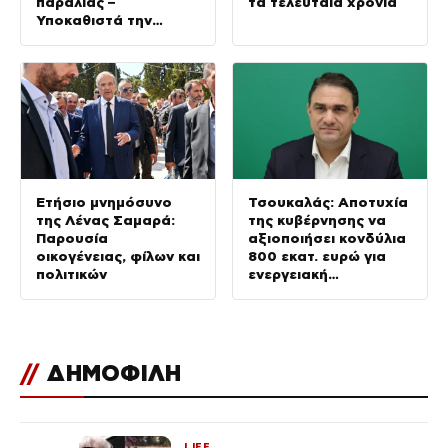
παραλίας –
τα τελευταία χρόνια
Υποκαθιστά την
οικονομική ανάλυση
με πολιτική
προπαγάνδα»
Ετήσιο μνημόσυνο
Τσουκαλάς: Αποτυχία
της Λένας Σαμαρά:
της κυβέρνησης να
Παρουσία
αξιοποιήσει κονδύλια
οικογένειας, φίλων και
800 εκατ. ευρώ για
πολιτικών
ενεργειακή
ανθεκτικότητα
//
ΔΗΜΟΦΙΛΗ
LIFE