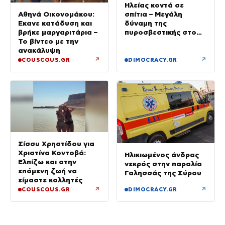
Ηλείας κοντά σε
σπίτια – Μεγάλη
Αθηνά Οικονομάκου:
δύναμη της
Έκανε κατάδυση και
πυροσβεστικής στο
βρήκε μαργαριτάρια –
σημείο
Το βίντεο με την
ανακάλυψη
↗
↗
COUSCOUS.GR
DIMOCRACY.GR
Σίσσυ Χρηστίδου για
Χριστίνα Κοντοβά:
Ηλικιωμένος άνδρας
Ελπίζω και στην
νεκρός στην παραλία
επόμενη ζωή να
Γαλησσάς της Σύρου
είμαστε κολλητές
↗
↗
COUSCOUS.GR
DIMOCRACY.GR