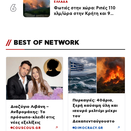
ΕΛΛΑΔΑ
6
Φωτιές στην χώρα: Ριπές 110
χλμ/ώρα στην Κρήτη και 9
μποφόρ τη Δευτέρα – Πάνω από
400 πυρκαγιές μέσα σε 10
ημέρες
//
BEST OF NETWORK
Πυρκαγιές: 40άρια,
ξερή καύσιμη ύλη και
Διαζύγιο Λιβάνη –
ισχυρό μελτέμι μέχρι
Ανδρομάχης: Το
τον
πρόσωπο-κλειδί στις
Δεκαπενταύγουστο
νέες εξελίξεις
↗
↗
COUSCOUS.GR
DIMOCRACY.GR