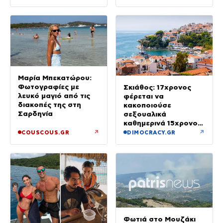
Μαρία Μπεκατώρου:
Φωτογραφίες με
Σκιάθος: 17χρονος
λευκό μαγιό από τις
φέρεται να
διακοπές της στη
κακοποιούσε
Σαρδηνία
σεξουαλικά
καθημερινά 15χρονο
και να τον εκβίαζε με
↗
↗
COUSCOUS.GR
DIMOCRACY.GR
βίντεο
Φωτιά στο Μουζάκι