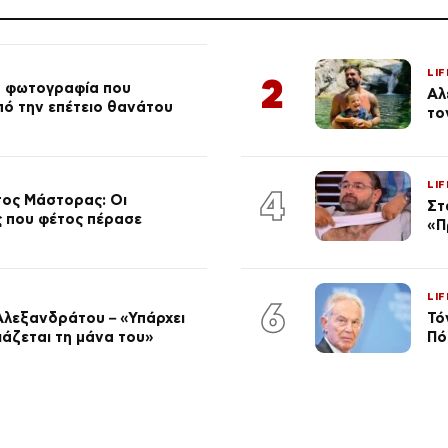
LIF
2
ή φωτογραφία που
Αλ
από την επέτειο θανάτου
το
LIF
4
τος Μάστορας: Οι
Στ
ος που φέτος πέρασε
«Π
LIF
6
Αλεξανδράτου – «Υπάρχει
Τό
ειάζεται τη μάνα του»
Πό