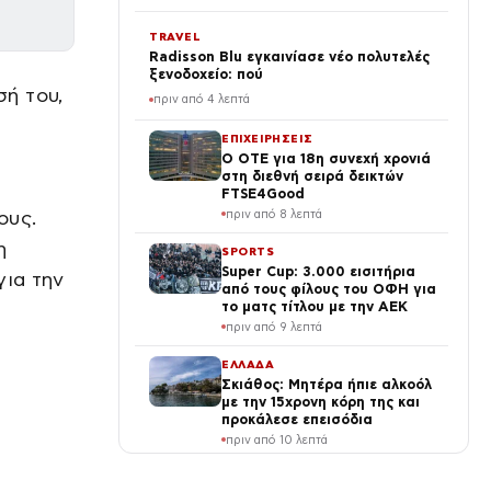
TRAVEL
Radisson Blu εγκαινίασε νέο πολυτελές
ξενοδοχείο: πού
ή του,
πριν από 4 λεπτά
ΕΠΙΧΕΙΡΗΣΕΙΣ
Ο ΟΤΕ για 18η συνεχή χρονιά
στη διεθνή σειρά δεικτών
FTSE4Good
ους.
πριν από 8 λεπτά
η
SPORTS
Super Cup: 3.000 εισιτήρια
για την
από τους φίλους του ΟΦΗ για
το ματς τίτλου με την ΑΕΚ
πριν από 9 λεπτά
ΕΛΛΑΔΑ
Σκιάθος: Μητέρα ήπιε αλκοόλ
με την 15χρονη κόρη της και
προκάλεσε επεισόδια
πριν από 10 λεπτά
LIFE