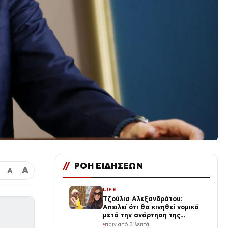
//
ΡΟΗ ΕΙΔΗΣΕΩΝ
Α
Α
LIFE
Τζούλια Αλεξανδράτου:
Απειλεί ότι θα κινηθεί νομικά
μετά την ανάρτηση της
Δημουλίδου
πριν από 3 λεπτά