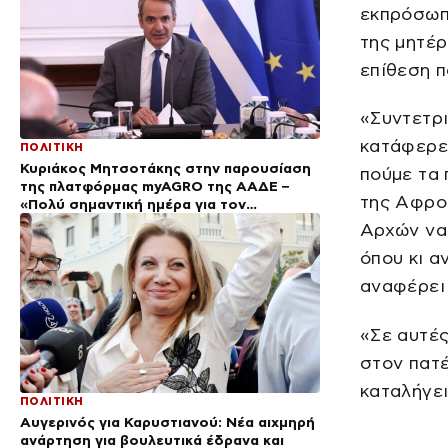
εκπρόσωπ
της μητέρ
επίθεση π
«Συντετρ
κατάφερε 
ΠΟΛΙΤΙΚΗ
Κυριάκος Μητσοτάκης στην παρουσίαση
πούμε τα 
της πλατφόρμας myAGRO της ΑΑΔΕ –
της Αφροδ
«Πολύ σημαντική ημέρα για τον
πρωτογενή τομέα»
Αρχών να
όπου κι α
αναφέρει
«Σε αυτές
στον πατέ
καταλήγει
ΠΟΛΙΤΙΚΗ
Αυγερινός για Καρυστιανού: Νέα αιχμηρή
ανάρτηση για βουλευτικά έδρανα και