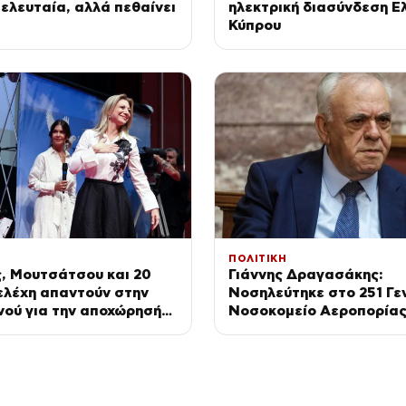
τελευταία, αλλά πεθαίνει
ηλεκτρική διασύνδεση Ε
Κύπρου
ΠΟΛΙΤΙΚΗ
, Μουτσάτσου και 20
Γιάννης Δραγασάκης:
ελέχη απαντούν στην
Νοσηλεύτηκε στο 251 Γε
νού για την αποχώρησή
Νοσοκομείο Αεροπορίας
νηθήκαμε να
Ευχαριστώ σε γιατρούς 
τούμε»
νοσηλευτές