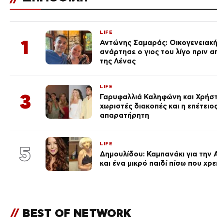
LIFE
1
Αντώνης Σαμαράς: Οικογενειακ
ανάρτησε ο γιος του λίγο πριν 
της Λένας
LIFE
3
Γαρυφαλλιά Καληφώνη και Χρήσ
χωριστές διακοπές και η επέτει
απαρατήρητη
LIFE
5
Δημουλίδου: Καμπανάκι για την 
και ένα μικρό παιδί πίσω που χρ
//
BEST OF NETWORK