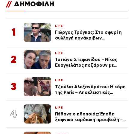
//
ΔΗΜΟΦΙΛΗ
LIFE
1
Γιώργος Τράγκας: Στο σφυρί η
συλλογή πανάκριβων
αυτοκινήτων του – Ζαλίζουν τα
ποσά
LIFE
2
Τατιάνα Στεφανίδου – Νίκος
Ευαγγελάτος ποζάρουν με
μαγιό σε παραλία στην
Κεφαλονιά
LIFE
3
Τζούλια Αλεξανδράτου: Η κόρη
της Paris – Αποκλειστικές
φωτογραφίες
LIFE
4
Πέθανε ο ηθοποιός: Έπαθε
ξαφνικά καρδιακή προσβολή – Η
ανακοίνωση της συζύγου του