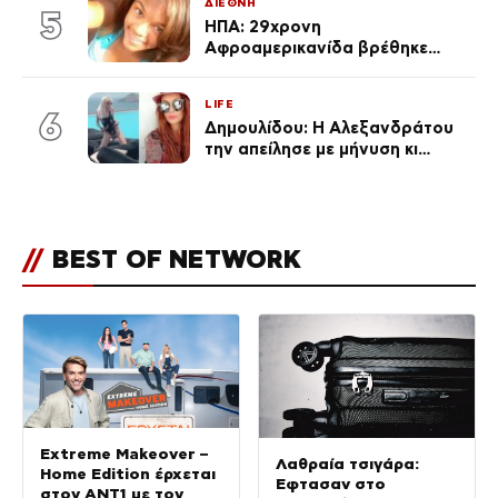
ΔΙΕΘΝΗ
5
ΗΠΑ: 29χρονη
Αφροαμερικανίδα βρέθηκε
απαγχονισμένη σε δέντρο στον
Μισισιπή
LIFE
6
Δημουλίδου: Η Αλεξανδράτου
την απείλησε με μήνυση κι
εκείνη απαντά – «Δεν σε
αναγνώρισα, όταν κατάλαβα
ποια είσαι σοκαρίστικα»
//
BEST OF NETWORK
Extreme Makeover –
Λαθραία τσιγάρα:
Home Edition έρχεται
Έφτασαν στο
στον ANT1 με τον