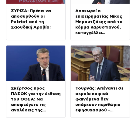
ΣΥΡΙΖΑ: Πρέπει να
Αποχωρεί ο
αποσυρθούν οι
επιχειρηματίας Νίκος
Patriot από τη
Μπρουτζάκης από το
Σαουδική Αραβία;
κόμμα Καρυστιανού,
καταγγέλλει
δολοφονία
χαρακτήρων
Σκέρτσος προς
Τουρνάς: Απέναντι σε
ΠΑΣΟΚ για την έκθεση
ακραία καιρικά
του ΟΟΣΑ: Να
φαινόμενα δεν
αποφεύγετε τις
υπάρχουν περιθώρια
αναλύσεις της
εφησυχασμού –
παραλίας
Απολογισμός για
Κρήτη και
Αττικοβοιωτία