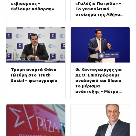
εκβιασμούς –
«Γαλάζια Πατρίδα» –
Θέλουμε κάθαρση»
Το γεωπολιτικό
στοίχημα της Αθήνας
στην Ανατολική
Μεσόγειο
Τραμπ αναρτά Θάνο
Θ. Κοντογεώργης για
Πλεύρη στο Truth
ΔΕΘ: Επιστρέφουμε
Social – φωτογραφία
αναλογικά και δίκαια
το μέρισμα
ανάπτυξης – Μέτρα
για όλους (BINTEO)