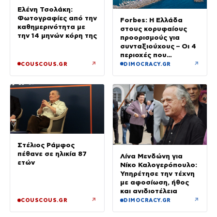
Ελένη Τσολάκη:
Φωτογραφίες από την
Forbes: Η Ελλάδα
καθημερινότητα με
στους κορυφαίους
την 14 μηνών κόρη της
προορισμούς για
συνταξιούχους – Οι 4
περιοχές που
ξεχωρίζουν
↗
↗
COUSCOUS.GR
DIMOCRACY.GR
Στέλιος Ράμφος
πέθανε σε ηλικία 87
Λίνα Μενδώνη για
ετών
Νίκο Καλογερόπουλο:
Υπηρέτησε την τέχνη
με αφοσίωση, ήθος
και ανιδιοτέλεια
↗
↗
COUSCOUS.GR
DIMOCRACY.GR