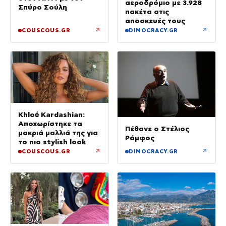
αεροδρόμιο με 3.928
Σπύρο Σούλη
πακέτα στις
αποσκευές τους
↗
↗
COUSCOUS.GR
DIMOCRACY.GR
Khloé Kardashian:
Αποχωρίστηκε τα
Πέθανε ο Στέλιος
μακριά μαλλιά της για
Ράμφος
το πιο stylish look
↗
↗
COUSCOUS.GR
DIMOCRACY.GR