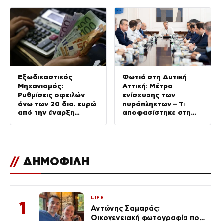
Εξωδικαστικός
Φωτιά στη Δυτική
Μηχανισμός:
Αττική: Μέτρα
Ρυθμίσεις οφειλών
ενίσχυσης των
άνω των 20 δισ. ευρώ
πυρόπληκτων – Τι
από την έναρξη
αποφασίστηκε στη
λειτουργίας της
διυπουργική
πλατφόρμας
//
ΔΗΜΟΦΙΛΗ
LIFE
1
Αντώνης Σαμαράς:
Οικογενειακή φωτογραφία που