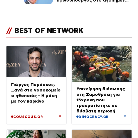
του Πόρτο Χέλι
//
BEST OF NETWORK
Γιώργος Παράσχος:
Επιχείρηση διάσωσης
Ξανά στο νοσοκομείο
στη Σαμοθράκη για
ο ηθοποιός – Η μάχη
15χρονη που
με τον καρκίνο
τραυματίστηκε σε
δύσβατη περιοχή
↗
↗
COUSCOUS.GR
DIMOCRACY.GR