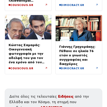
«Αισθάνομαι
μπουχτισμένη»
↗
↗
COUSCOUS.GR
DIMOCRACY.GR
(βίντεο)
Κώστας Σαμαράς:
Γιάννης Γρηγοράκης:
Οικογενειακή
Πέθανε σε ηλικία 76
φωτογραφία με την
ετών ο γνωστός
αδελφή του για τον
συγγραφέας και
ένα χρόνο από τον
δικηγόρος
θάνατό της
↗
↗
COUSCOUS.GR
DIMOCRACY.GR
Ειδήσεις
Δείτε όλες τις τελευταίες
από την
Ελλάδα και τον Κόσμο, τη στιγμή που