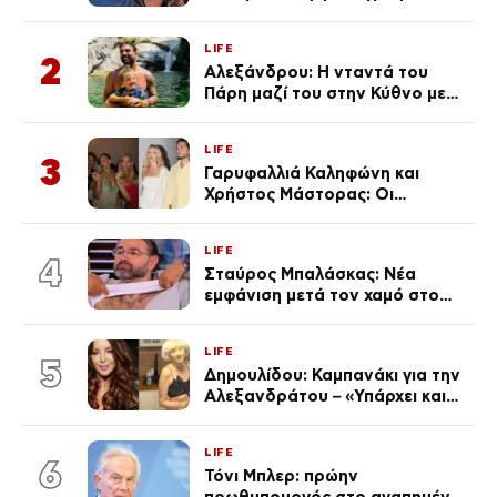
ανάρτησε ο γιος του λίγο πριν
από την επέτειο θανάτου της
LIFE
Λένας
2
Αλεξάνδρου: Η νταντά του
Πάρη μαζί του στην Κύθνο με
τον μικρό και την Ελληνίδου
(Φωτογραφίες)
LIFE
3
Γαρυφαλλιά Καληφώνη και
Χρήστος Μάστορας: Οι
χωριστές διακοπές και η
επέτειος που φέτος πέρασε
LIFE
απαρατήρητη
4
Σταύρος Μπαλάσκας: Νέα
εμφάνιση μετά τον χαμό στο
«Πρωινό» (Φωτογραφία)
LIFE
5
Δημουλίδου: Καμπανάκι για την
Αλεξανδράτου – «Υπάρχει και
ένα μικρό παιδί πίσω που
χρειάζεται τη μάνα του»
LIFE
6
Τόνι Μπλερ: πρώην
πρωθυπουργός στο αγαπημένο