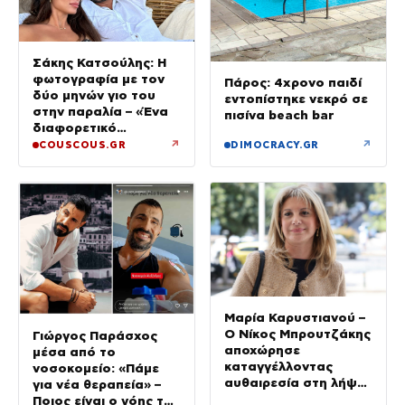
Σάκης Κατσούλης: Η
φωτογραφία με τον
Πάρος: 4χρονο παιδί
δύο μηνών γιο του
εντοπίστηκε νεκρό σε
στην παραλία – «Ένα
πισίνα beach bar
διαφορετικό
καλοκαίρι»
↗
↗
COUSCOUS.GR
DIMOCRACY.GR
Μαρία Καρυστιανού –
Ο Νίκος Μπρουτζάκης
Γιώργος Παράσχος
αποχώρησε
μέσα από το
καταγγέλλοντας
νοσοκομείο: «Πάμε
αυθαιρεσία στη λήψη
για νέα θεραπεία» –
αποφάσεων: «Ελπίδα
Ποιος είναι ο γόης της