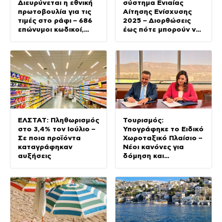
Διευρύνεται η εθνική
σύστημα Ενιαίας
πρωτοβουλία για τις
Αίτησης Ενίσχυσης
τιμές στο ράφι – 686
2025 – Διορθώσεις
επώνυμοι κωδικοί,
έως πότε μπορούν να
ακόμη 230 σε σχολικά
γίνουν
και προϊόντα
ιδιωτικής ετικέτας
ΕΛΣΤΑΤ: Πληθωρισμός
Τουρισμός:
στο 3,4% τον Ιούλιο –
Υπογράφηκε το Ειδικό
Σε ποια προϊόντα
Χωροταξικό Πλαίσιο –
καταγράφηκαν
Νέοι κανόνες για
αυξήσεις
δόμηση και
επενδύσεις