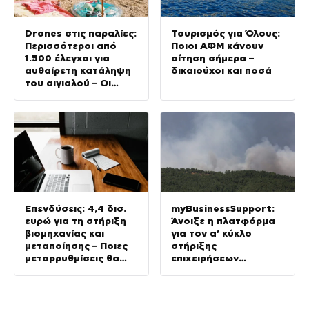
Drones στις παραλίες:
Τουρισμός για Όλους:
Περισσότεροι από
Ποιοι ΑΦΜ κάνουν
1.500 έλεγχοι για
αίτηση σήμερα –
αυθαίρετη κατάληψη
δικαιούχοι και ποσά
του αιγιαλού – Οι
περιοχές με τις
περισσότερες
καταγγελίες
Επενδύσεις: 4,4 δισ.
myBusinessSupport:
ευρώ για τη στήριξη
Άνοιξε η πλατφόρμα
βιομηχανίας και
για τον α’ κύκλο
μεταποίησης – Ποιες
στήριξης
μεταρρυθμίσεις θα
επιχειρήσεων
δώσουν νέα ώθηση
Σαμοθράκης
στην Οικονομία