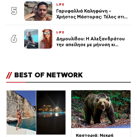
LIFE
5
Γαρυφαλλιά Καληφώνη –
Χρήστος Μάστορας: Τέλος στις
φήμες χωρισμού, όλη η αλήθεια
για τη σχέση τους
LIFE
6
Δημουλίδου: Η Αλεξανδράτου
την απείλησε με μήνυση κι
εκείνη απαντά – «Δεν σε
αναγνώρισα, όταν κατάλαβα
ποια είσαι σοκαρίστικα»
//
BEST OF NETWORK
Καστοριά: Νεκρή