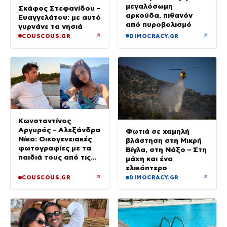
μεγαλόσωμη
Σκάφος Στεφανίδου –
αρκούδα, πιθανόν
Ευαγγελάτου: με αυτό
από πυροβολισμό
γυρνάνε τα νησιά
↗
↗
COUSCOUS.GR
DIMOCRACY.GR
Κωνσταντίνος
Αργυρός – Αλεξάνδρα
Φωτιά σε χαμηλή
Νίκα: Οικογενειακές
βλάστηση στη Μικρή
φωτογραφίες με τα
Βίγλα, στη Νάξο – Στη
παιδιά τους από τις
μάχη και ένα
διακοπές με το
ελικόπτερο
σκάφος
↗
↗
COUSCOUS.GR
DIMOCRACY.GR