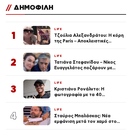
//
ΔΗΜΟΦΙΛΗ
LIFE
1
Τζούλια Αλεξανδράτου: Η κόρη
της Paris – Αποκλειστικές
φωτογραφίες
LIFE
2
Τατιάνα Στεφανίδου – Νίκος
Ευαγγελάτος ποζάρουν με
μαγιό σε παραλία στην
Κεφαλονιά
LIFE
3
Κριστιάνο Ρονάλντο: Η
φωτογραφία με τα 40
πανάκριβα αυτοκίνητα στο
γκαράζ του ξεπέρασε τα 20,7
LIFE
εκ. likes
4
Σταύρος Μπαλάσκας: Νέα
εμφάνιση μετά τον χαμό στο
«Πρωινό» (Φωτογραφία)