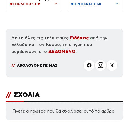
για τη Δημοκρατία»
Μενεγάκη που δίνει
↗
↗
COUSCOUS.GR
DIMOCRACY.GR
μάχη με τον καρκίνο
Ειδήσεις
Δείτε όλες τις τελευταίες
από την
Ελλάδα και τον Κόσμο, τη στιγμή που
ΔΕΔΟΜΕΝΟ
συμβαίνουν, στο
.
ΑΚΟΛΟΥΘΗΣΤΕ ΜΑΣ
//
ΣΧΟΛΙΑ
Γίνετε ο πρώτος που θα σχολιάσει αυτό το άρθρο.