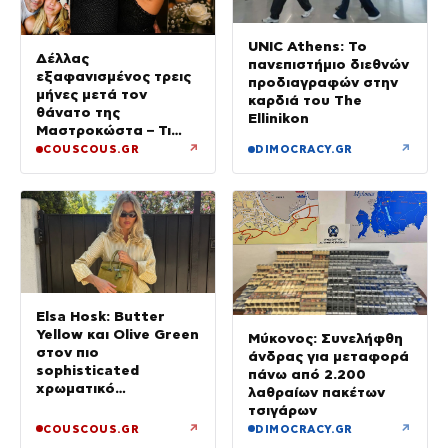
UNIC Athens: Το
Δέλλας
πανεπιστήμιο διεθνών
εξαφανισμένος τρεις
προδιαγραφών στην
μήνες μετά τον
καρδιά του The
θάνατο της
Ellinikon
Μαστροκώστα – Τι
ζήτησε από την κόρη
↗
↗
COUSCOUS.GR
DIMOCRACY.GR
του για το τρίμηνο
μνημόσυνο της Γωγώς
Elsa Hosk: Butter
Yellow και Olive Green
Μύκονος: Συνελήφθη
στον πιο
άνδρας για μεταφορά
sophisticated
πάνω από 2.200
χρωματικό
λαθραίων πακέτων
συνδυασμό με mix n’
τσιγάρων
match μοτίβα
↗
↗
COUSCOUS.GR
DIMOCRACY.GR