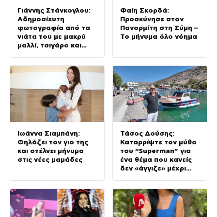
Γιάννης Στάνκογλου:
Φαίη Σκορδά:
Αδημοσίευτη
Προσκύνησε στον
φωτογραφία από τα
Πανορμίτη στη Σύμη –
νιάτα του με μακρύ
Το μήνυμα όλο νόημα
μαλλί, τσιγάρο και
ουίσκι
Ιωάννα Σιαμπάνη:
Τάσος Δούσης:
Θηλάζει τον γιο της
Καταρρίψτε τον μύθο
και στέλνει μήνυμα
του “Superman” για
στις νέες μαμάδες
ένα θέμα που κανείς
δεν «άγγιζε» μέχρι
σήμερα