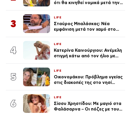
ότι θα κινηθεί νομικά μετά την
ανάρτηση της Δημουλίδου
LIFE
3
Σταύρος Μπαλάσκας: Νέα
εμφάνιση μετά τον χαμό στο
«Πρωινό» (Φωτογραφία)
LIFE
4
Κατερίνα Καινούργιου: Ανέμελη
στιγμή κάτω από τον ήλιο με
τους followers της
(φωτογραφία)
LIFE
5
Οικονομάκου: Πρόβλημα υγείας
στις διακοπές της στο νησί
Μπόρα Μπόρα – «Έσκασε όλη η
κούραση του χειμώνα»
LIFE
6
Σίσσυ Χρηστίδου: Με μαγιό στα
Φαλάσαρνα – Οι πόζες με τους
διάσημους φίλους της
(φωτογραφίες & βίντεο)