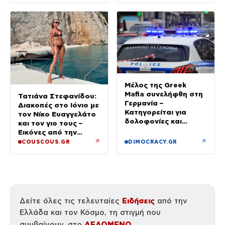
Μέλος της Greek
Mafia συνελήφθη στη
Τατιάνα Στεφανίδου:
Γερμανία –
Διακοπές στο Ιόνιο με
Κατηγορείται για
τον Νίκο Ευαγγελάτο
δολοφονίες και
και τον γιο τους –
συμβόλαια θανάτου
Εικόνες από την
Κεφαλονιά
↗
↗
COUSCOUS.GR
DIMOCRACY.GR
Ειδήσεις
Δείτε όλες τις τελευταίες
από την
Ελλάδα και τον Κόσμο, τη στιγμή που
ΔΕΔΟΜΕΝΟ
συμβαίνουν, στο
.