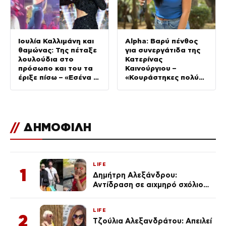
Ιουλία Καλλιμάνη και
Alpha: Βαρύ πένθος
θαμώνας: Της πέταξε
για συνεργάτιδα της
λουλούδια στο
Κατερίνας
πρόσωπο και του τα
Καινούργιου –
έριξε πίσω – «Εσένα σ’
«Κουράστηκες πολύ…
αρέσει;» (Βίντεο)
Απόψε είσαι στα
χέρια του Θεού»
//
ΔΗΜΟΦΙΛΗ
LIFE
1
Δημήτρη Αλεξάνδρου:
Αντίδραση σε αιχμηρό σχόλιο
για την Τούνη με αφορμή το
μεγάλωμα του Πάρη
LIFE
2
Τζούλια Αλεξανδράτου: Απειλεί