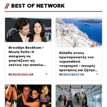
//
BEST OF NETWORK
Brooklyn Beckham –
Nicola Peltz: Η
Ελλάδα στους
απόφαση να
πρωταγωνιστές του
γιορτάζουν ως
ευρωπαϊκού
επέτειο την ανανέωση
τουρισμού – Ισχυρές
των όρκων τους –
κρατήσεις και ζήτηση
«Είχε καταλήξει να
πέρα από το
↗
↗
COUSCOUS.GR
DIMOCRACY.GR
κλαίει»
καλοκαίρι