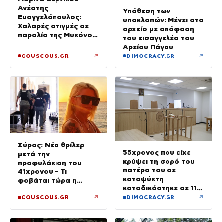
Ανέστης
Υπόθεση των
Ευαγγελόπουλος:
υποκλοπών: Μένει στο
Χαλαρές στιγμές σε
αρχείο με απόφαση
παραλία της Μυκόνου
του εισαγγελέα του
– Φωτογραφίες
Αρείου Πάγου
↗
↗
COUSCOUS.GR
DIMOCRACY.GR
Σύρος: Νέο θρίλερ
55χρονος που είχε
μετά την
κρύψει τη σορό του
προφυλάκιση του
πατέρα του σε
41χρονου – Τι
καταψύκτη
φοβάται τώρα η
καταδικάστηκε σε 11
οικογένεια της Βάγγης
μήνες με αναστολή
↗
↗
COUSCOUS.GR
DIMOCRACY.GR