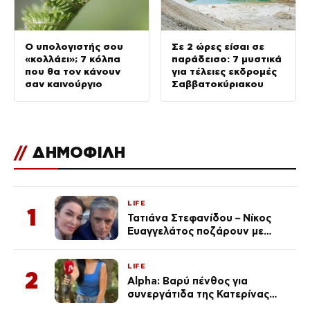
Ο υπολογιστής σου
Σε 2 ώρες είσαι σε
«κολλάει»; 7 κόλπα
παράδεισο: 7 μυστικά
που θα τον κάνουν
για τέλειες εκδρομές
σαν καινούργιο
Σαββατοκύριακου
//
ΔΗΜΟΦΙΛΗ
LIFE
1
Τατιάνα Στεφανίδου – Νίκος
Ευαγγελάτος ποζάρουν με
μαγιό σε παραλία στην
Κεφαλονιά
LIFE
2
Alpha: Βαρύ πένθος για
συνεργάτιδα της Κατερίνας
Καινούργιου – «Κουράστηκες