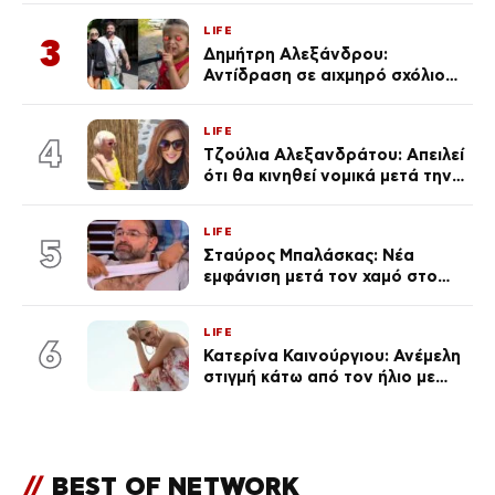
πολύ… Απόψε είσαι στα χέρια
LIFE
του Θεού»
3
Δημήτρη Αλεξάνδρου:
Αντίδραση σε αιχμηρό σχόλιο
για την Τούνη με αφορμή το
μεγάλωμα του Πάρη
LIFE
4
Τζούλια Αλεξανδράτου: Απειλεί
ότι θα κινηθεί νομικά μετά την
ανάρτηση της Δημουλίδου
LIFE
5
Σταύρος Μπαλάσκας: Νέα
εμφάνιση μετά τον χαμό στο
«Πρωινό» (Φωτογραφία)
LIFE
6
Κατερίνα Καινούργιου: Ανέμελη
στιγμή κάτω από τον ήλιο με
τους followers της
(φωτογραφία)
//
BEST OF NETWORK