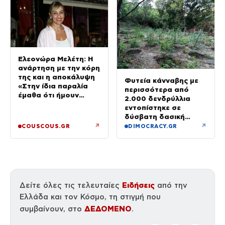
Ελεονώρα Μελέτη: Η
ανάρτηση με την κόρη
της και η αποκάλυψη
Φυτεία κάνναβης με
«Στην ίδια παραλία
περισσότερα από
έμαθα ότι ήμουν
2.000 δενδρύλλια
έγκυος»
εντοπίστηκε σε
δύσβατη δασική
περιοχή στη Φθιώτιδα
↗
↗
COUSCOUS.GR
DIMOCRACY.GR
Ειδήσεις
Δείτε όλες τις τελευταίες
από την
Ελλάδα και τον Κόσμο, τη στιγμή που
ΔΕΔΟΜΕΝΟ
συμβαίνουν, στο
.