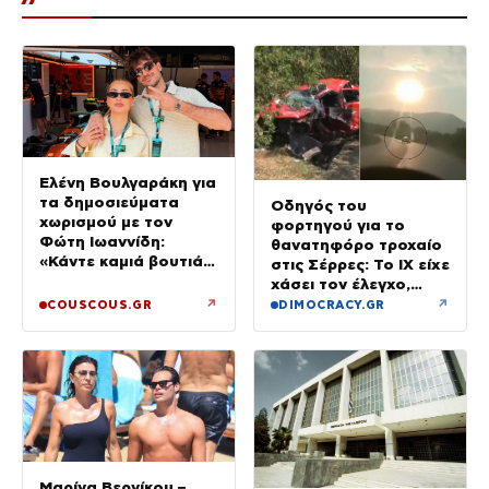
Ελένη Βουλγαράκη για
τα δημοσιεύματα
Οδηγός του
χωρισμού με τον
φορτηγού για το
Φώτη Ιωαννίδη:
θανατηφόρο τροχαίο
«Κάντε καμιά βουτιά
στις Σέρρες: Το ΙΧ είχε
με το κεφάλι να
χάσει τον έλεγχο,
δροσιστείτε»
έφυγε στο αντίθετο
↗
↗
COUSCOUS.GR
DIMOCRACY.GR
ρεύμα
Μαρίνα Βερνίκου –