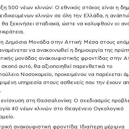
ξη 500 νέων κλινών: Ο εθνικός στόχος είναι η δη
ειδικευμένων κλινών σε όλη την Ελλάδα, η ανάπτυ
 θα ξεκινήσει σταδιακά, ώστε να καλυφθούν οι αν
πικράτεια.
η Δημόσια Μονάδα στην Αττική: Μέσα στους επό
αναμένεται να ανακοινωθεί η δημιουργία της πρώτ
τικής μονάδας ανακουφιστικής φροντίδας στην Ατ
ν σκοπό αυτό, θα αξιοποιηθεί παρενθετικά το
πούλειο Νοσοκομείο, προκειμένου να παρέχεται ά
ριμένη υπηρεσία στους ασθενείς που την έχουν α
.
 ενίσχυση στη Θεσσαλονίκη: Ο σχεδιασμός προβλέ
ργία 40 νέων κλινών στο Θεαγένειο Ογκολογικό
μείο.
τρική ανακουφιστική φροντίδα: Ιδιαίτερη μέριμνα