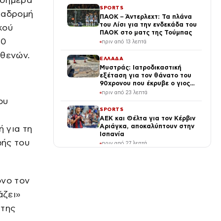
 σήμερα
SPORTS
ιαδρομή
ΠΑΟΚ – Άντερλεχτ: Τα πλάνα
του Λίσι για την ενδεκάδα του
κού
ΠΑΟΚ στο ματς της Τούμπας
30
πριν από 13 λεπτά
σθενών.
ΕΛΛΑΔΑ
Μυστράς: Ιατροδικαστική
εξέταση για τον θάνατο του
90χρονου που έκρυβε ο γιος
του στον καταψύκτη
πριν από 23 λεπτά
ου
SPORTS
ΑΕΚ και Θέλτα για τον Κέρβιν
Αριάγκα, αποκαλύπτουν στην
ή για τη
Ισπανία
ωής του
πριν από 27 λεπτά
VIRAL
Η χώρα που επισκευάζει
λακκούβες μέσα σε λίγα
όνο τον
λεπτά χωρίς να κλείνει τους
άζει»
δρόμους (Vid)
πριν από 29 λεπτά
 της
VIRAL
Το μεγάλο λάθος του