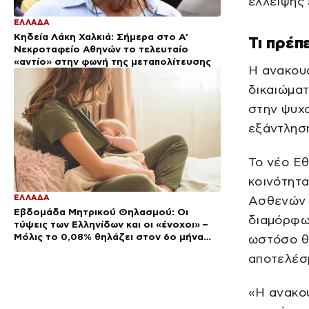
έλλειψης 
ΕΛΛΑΔΑ
Κηδεία Λάκη Χαλκιά: Σήμερα στο Α’
Τι πρέπ
Νεκροταφείο Αθηνών το τελευταίο
«αντίο» στην φωνή της μεταπολίτευσης
Η ανακουφ
δικαιώματ
στην ψυχο
εξάντληση
Το νέο Εθ
κοινότητ
ΕΛΛΑΔΑ
Ασθενών 
Εβδομάδα Μητρικού Θηλασμού: Οι
διαμόρφωσ
τύψεις των Ελληνίδων και οι «ένοχοι» –
Μόλις το 0,08% θηλάζει στον 6ο μήνα
ωστόσο θέ
της ζωής του παιδιού
αποτελέσμ
«Η ανακο