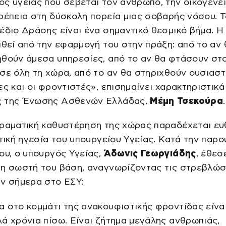
ς υγείας που σέβεται τον άνθρωπο, την οικογένει
ρέπεια στη δύσκολη πορεία μιας σοβαρής νόσου. Τ
έδιο Δράσης είναι ένα σημαντικό θεσμικό βήμα. Η
ιθεί από την εφαρμογή του στην πράξη: από το αν 
ηθούν άμεσα υπηρεσίες, από το αν θα φτάσουν στ
σε όλη τη χώρα, από το αν θα στηριχθούν ουσιαστ
ες και οι φροντιστές», επισημαίνει χαρακτηριστικά
 της Ένωσης Ασθενών Ελλάδας,
Μέμη Τσεκούρα
.
δραματική καθυστέρηση της χώρας παραδέχεται ε
ιτική ηγεσία του υπουργείου Υγείας. Κατά την παρ
ου, ο υπουργός Υγείας,
Άδωνις Γεωργιάδης
, έθεσ
τη σωστή του βάση, αναγνωρίζοντας τις στρεβλώσ
ύν σήμερα στο ΕΣΥ:
 στο κομμάτι της ανακουφιστικής φροντίδας είναι
ά χρόνια πίσω. Είναι ζήτημα μεγάλης ανθρωπιάς,