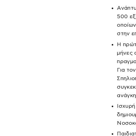
Ανάπτυ
500 εξ
οποίων
στην ε
Η πρώτ
μήνες 
πραγμα
Για το
Σπηλιο
συγκεκ
ανάγκη
Ισχυρή
δημιου
Νοσοκο
Παιδια