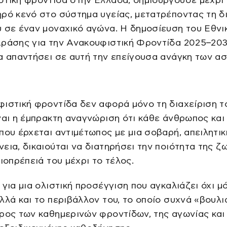
στική φροντίδα στην Ελλάδα, δημιουργούσε μέχρι
ρό κενό στο σύστημα υγείας, μετατρέποντας τη δ
 σε έναν μοναχικό αγώνα. Η δημοσίευση του Εθνι
Δράσης για την Ανακουφιστική Φροντίδα 2025–20
α απαντήσει σε αυτή την επείγουσα ανάγκη των α
ιστική φροντίδα δεν αφορά μόνο τη διαχείριση τ
ναι η έμπρακτη αναγνώριση ότι κάθε άνθρωπος και
που έρχεται αντιμέτωπος με μια σοβαρή, απειλητικ
εια, δικαιούται να διατηρήσει την ποιότητα της ζ
ξιοπρέπειά του μέχρι το τέλος.
 για μια ολιστική προσέγγιση που αγκαλιάζει όχι μ
λλά και το περιβάλλον του, το οποίο συχνά «βουλι
ρος των καθημερινών φροντίδων, της αγωνίας και