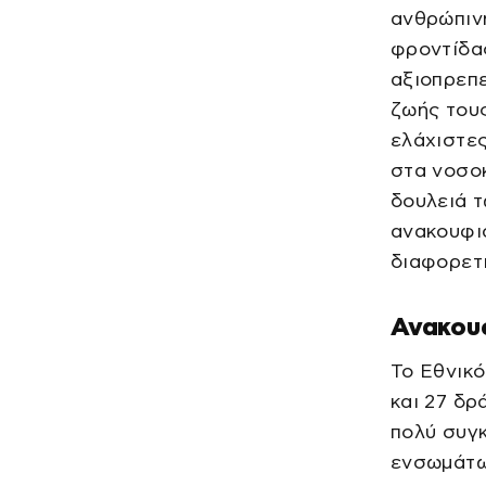
ανθρώπινη
φροντίδας
αξιοπρεπε
ζωής του
ελάχιστες
στα νοσοκ
δουλειά 
ανακουφισ
διαφορετι
Ανακουφ
Το Εθνικ
και 27 δρ
πολύ συγκ
ενσωμάτω