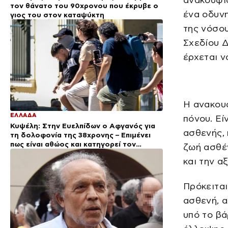
ανακουφι
τον θάνατο του 90χρονου που έκρυβε ο
ένα οδυνη
γιος του στον καταψύκτη
της νόσου
Σχεδίου 
έρχεται ν
Η ανακουφ
ΕΛΛΑΔΑ
πόνου. Εί
Κυψέλη: Στην Ευελπίδων ο Αφγανός για
ασθενής, 
τη δολοφονία της 38χρονης – Επιμένει
πως είναι αθώος και κατηγορεί τον
ζωή ασθέν
ηλικιωμένο
και την α
Πρόκειται
ασθενή, α
υπό το βά