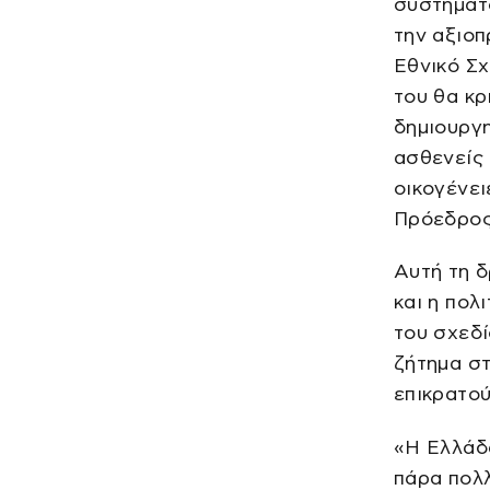
συστήματο
την αξιοπ
Εθνικό Σχ
του θα κρ
δημιουργ
ασθενείς 
οικογένει
Πρόεδρος
Αυτή τη 
και η πολ
του σχεδί
ζήτημα σ
επικρατο
«Η Ελλάδα
πάρα πολλ