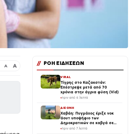
//
ΡΟΗ ΕΙΔΗΣΕΩΝ
Α
Α
VIRAL
Τίγρης στο Καζακστάν:
Επέστρεψε μετά από 70
χρόνια στην άγρια φύση (Vid)
πριν από 6 λεπτά
ΔΙΕΘΝΗ
Χαβάη: Πυγμάχος έριξε νοκ
άουτ υποψήφιο των
Δημοκρατικών σε καβγά σε
παραλία – Βίντεο
πριν από 7 λεπτά