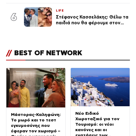
φήμες χωρισμού, όλη η αλήθεια
για τη σχέση τους
LIFE
6
Στέφανος Κασσελάκης: Θέλω τα
παιδιά που θα φέρουμε στον
κόσμο να… – Αποκάλυψη για την
οικογένεια με τον Τάιλερ
//
BEST OF NETWORK
Νέο Ειδικό
Μάστορας-Καληφώνη:
Χωροταξικό για τον
Το μωρό και το τεστ
Τουρισμό: οι νέοι
εγκυμοσύνης που
κανόνες και οι
έφεραν τον χωρισμό –
ενστάσεις των