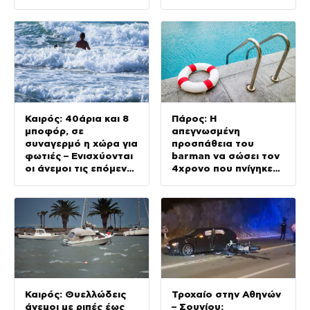
ΣΝ οι δύο τραυματίες
Καιρός: 40άρια και 8
Πάρος: Η
μποφόρ, σε
απεγνωσμένη
συναγερμό η χώρα για
προσπάθεια του
φωτιές – Ενισχύονται
barman να σώσει τον
οι άνεμοι τις επόμενες
4χρονο που πνίγηκε
ημέρες
στην πισίνα – Πώς
έγινε η τραγωδία
Καιρός: Θυελλώδεις
Τροχαίο στην Αθηνών
άνεμοι με ριπές έως
– Σουνίου: