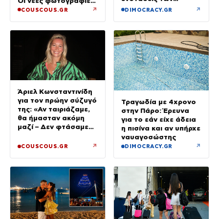
Οι νέες φωτογραφίες
ξενοδόχων
από την Πάρο χωρίς
↗
↗
COUSCOUS.GR
DIMOCRACY.GR
τον Χρήστο
Άριελ Κωνσταντινίδη
για τον πρώην σύζυγό
Τραγωδία με 4χρονο
της: «Αν ταιριάζαμε,
στην Πάρο: Έρευνα
θα ήμασταν ακόμη
για το εάν είχε άδεια
μαζί – Δεν φτάσαμε
η πισίνα και αν υπήρχε
ποτέ στα δικαστήρια»
ναυαγοσώστης
↗
↗
COUSCOUS.GR
DIMOCRACY.GR