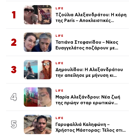
LIFE
1
Τζούλια Αλεξανδράτου: Η κόρη
της Paris – Αποκλειστικές
φωτογραφίες
LIFE
2
Τατιάνα Στεφανίδου – Νίκος
Ευαγγελάτος ποζάρουν με
μαγιό σε παραλία στην
Κεφαλονιά
LIFE
3
Δημουλίδου: Η Αλεξανδράτου
την απείλησε με μήνυση κι
εκείνη απαντά – «Δεν σε
αναγνώρισα, όταν κατάλαβα
LIFE
ποια είσαι σοκαρίστικα»
4
Μαρία Αλεξάνδρου: Νέα ζωή
της πρώην σταρ ερωτικών
ταινιών, μητέρα ενός παιδιού με
σύντροφο επιχειρηματία
LIFE
(Φωτογραφίες)
5
Γαρυφαλλιά Καληφώνη –
Χρήστος Μάστορας: Τέλος στις