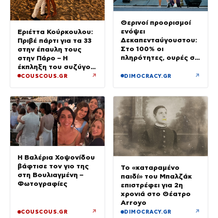
Θερινοί προορισμοί
ενόψει
Εριέττα Κούρκουλου:
Δεκαπενταύγουστου:
Πριβέ πάρτι για τα 33
Στο 100% οι
στην έπαυλη τους
πληρότητες, ουρές σε
στην Πάρο – Η
λιμάνια, διόδια και
έκπληξη του συζύγου
ΚΤΕΛ
της
↗
↗
COUSCOUS.GR
DIMOCRACY.GR
Η Βαλέρια Χοψονίδου
βάφτισε τον γιο της
Το «καταραμένο
στη Βουλιαγμένη –
παιδί» του Μπαλζάκ
Φωτογραφίες
επιστρέφει για 2η
χρονιά στο Θέατρο
Arroyo
↗
↗
COUSCOUS.GR
DIMOCRACY.GR