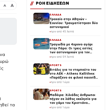
//
ΡΟΗ ΕΙΔΗΣΕΩΝ
Α
Α
ΕΛΛΑΔΑ
Τροχαίο στην Αθηνών –
Σουνίου: Τραυματίστηκαν δύο
αστυνομικοί
πριν από 45 λεπτά
ΕΛΛΑΔΑ
Τραγωδία με 4χρονο αγόρι
στην Πάρο: Οι τρεις εστίες
των αστυνομικών για τον
ένα
πνιγμό στην πισίνα
πριν από 59 λεπτά
ευρώ
SPORTS
ές
Βιτάλις για το ντεμπούτο του
στο ΑΕΚ – Athens Kallithea:
«Παράξενο σε φιλικό παιχνίδι
να παίζεις μπροστά σε 15.000
πριν από 1 ώρα
οπαδούς»
SPORTS
Μαδέιρα: Χιλιάδες άνθρωποι
η
πήγαν σε λάθος εκκλησία για
τον γάμο του Κριστιάνο
ηθεί τα
Ρονάλντο και προκάλεσαν το
πριν από 1 ώρα