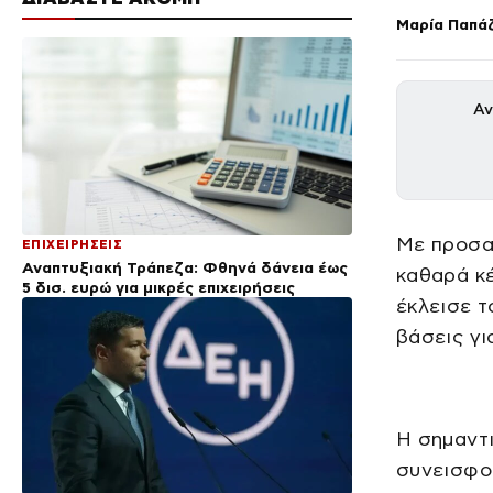
Μαρία Παπά
Αν
Με προσα
ΕΠΙΧΕΙΡΗΣΕΙΣ
Αναπτυξιακή Τράπεζα: Φθηνά δάνεια έως
καθαρά κέ
5 δισ. ευρώ για μικρές επιχειρήσεις
έκλεισε τ
βάσεις γι
Η σημαντ
συνεισφο