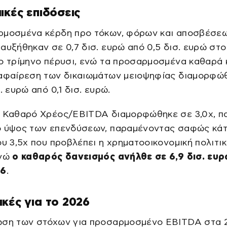
ικές επιδόσεις
ρμοσμένα κέρδη προ τόκων, φόρων και αποσβέσε
αυξήθηκαν σε 0,7 δισ. ευρώ από 0,5 δισ. ευρώ στο
ο τρίμηνο πέρυσι, ενώ τα προσαρμοσμένα καθαρά
 αφαίρεση των δικαιωμάτων μειοψηφίας διαμορφώ
. ευρώ από 0,1 δισ. ευρώ.
ς Καθαρό Χρέος/EBITDA διαμορφώθηκε σε 3,0x, π
ό ύψος των επενδύσεων, παραμένοντας σαφώς κά
ου 3,5x που προβλέπει η χρηματοοικονομική πολιτικ
νώ
ο καθαρός δανεισμός ανήλθε σε 6,9 δισ. ευρ
26
.
κές για το 2026
ωση των στόχων για προσαρμοσμένο EBITDA στα 2,