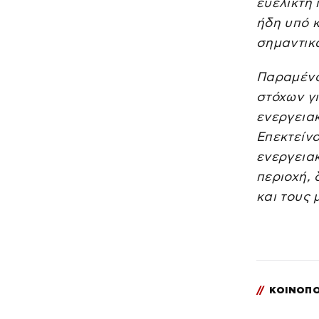
ευέλικτη
ήδη υπό 
σημαντικά
Παραμένου
στόχων γι
ενεργεια
Επεκτείν
ενεργεια
περιοχή, 
και τους 
//
ΚΟΙΝΟΠΟ