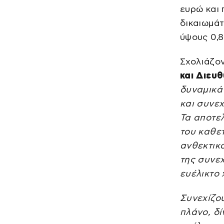
ευρώ και
δικαιωμάτ
ύψους 0,8
Σχολιάζο
και Διευ
δυναμικά
και συνε
Τα αποτε
του καθετ
ανθεκτικ
της συνε
ευέλικτο
Συνεχίζο
πλάνο, δ