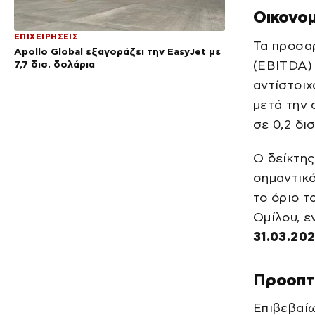
Οικονομ
ΕΠΙΧΕΙΡΗΣΕΙΣ
Τα προσα
Apollo Global εξαγοράζει την EasyJet με
(EBITDA) 
7,7 δισ. δολάρια
αντίστοιχ
μετά την
σε 0,2 δισ
Ο δείκτη
σημαντικ
το όριο τ
Ομίλου, ε
31.03.20
Προοπτι
Επιβεβαί