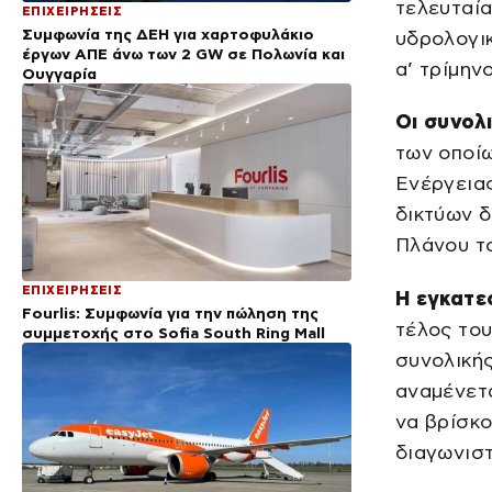
τελευταία
ΕΠΙΧΕΙΡΗΣΕΙΣ
Συμφωνία της ΔΕΗ για χαρτοφυλάκιο
υδρολογικ
έργων ΑΠΕ άνω των 2 GW σε Πολωνία και
α’ τρίμην
Ουγγαρία
Οι συνολ
των οποί
Ενέργειας
δικτύων δ
Πλάνου το
ΕΠΙΧΕΙΡΗΣΕΙΣ
Η εγκατε
Fourlis: Συμφωνία για την πώληση της
τέλος του
συμμετοχής στο Sofia South Ring Mall
συνολική
αναμένετα
να βρίσκο
διαγωνιστ