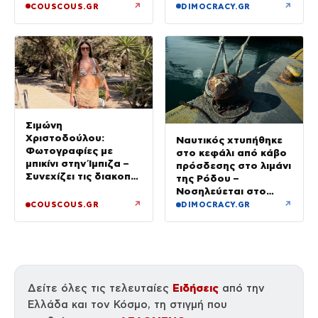
↗
↗
COUSCOUS.GR
DIMOCRACY.GR
Σιμώνη
Χριστοδούλου:
Ναυτικός χτυπήθηκε
Φωτογραφίες με
στο κεφάλι από κάβο
μπικίνι στην Ίμπιζα –
πρόσδεσης στο λιμάνι
Συνεχίζει τις διακοπές
της Ρόδου –
της με τον σύζυγό
Νοσηλεύεται στο
της, Αντρέα Γεωργίου
νοσοκομείο
↗
↗
COUSCOUS.GR
DIMOCRACY.GR
Ειδήσεις
Δείτε όλες τις τελευταίες
από την
Ελλάδα και τον Κόσμο, τη στιγμή που