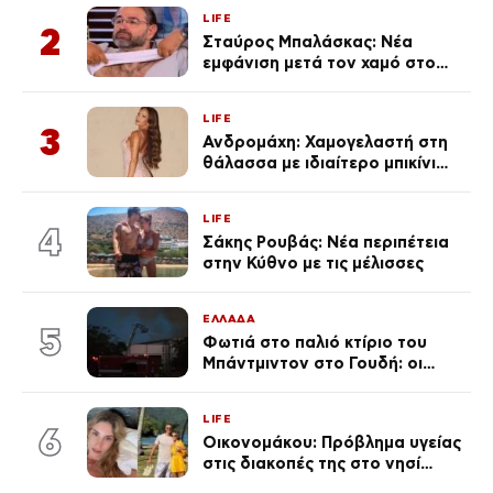
LIFE
2
Σταύρος Μπαλάσκας: Νέα
εμφάνιση μετά τον χαμό στο
«Πρωινό» (Φωτογραφία)
LIFE
3
Ανδρομάχη: Χαμογελαστή στη
θάλασσα με ιδιαίτερο μπικίνι
μετά τον χωρισμό της
(φωτογραφία)
LIFE
4
Σάκης Ρουβάς: Νέα περιπέτεια
στην Κύθνο με τις μέλισσες
ΕΛΛΑΔΑ
5
Φωτιά στο παλιό κτίριο του
Μπάντμιντον στο Γουδή: οι
δικηγόροι των κατηγορουμένων
λένε «Η δικογραφία περιέχει
LIFE
πλήθος ελλείψεων και σοβαρών
6
Οικονομάκου: Πρόβλημα υγείας
κενών»
στις διακοπές της στο νησί
Μπόρα Μπόρα – «Έσκασε όλη η