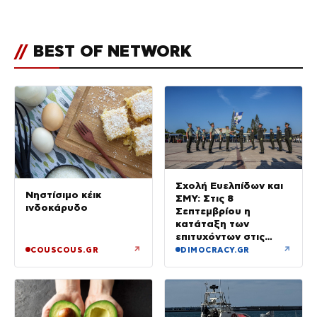
κούραση του χειμώνα»
//
BEST OF NETWORK
Σχολή Ευελπίδων και
Νηστίσιμο κέικ
ΣΜΥ: Στις 8
ινδοκάρυδο
Σεπτεμβρίου η
κατάταξη των
επιτυχόντων στις
Στρατιωτικές Σχολές
↗
↗
COUSCOUS.GR
DIMOCRACY.GR