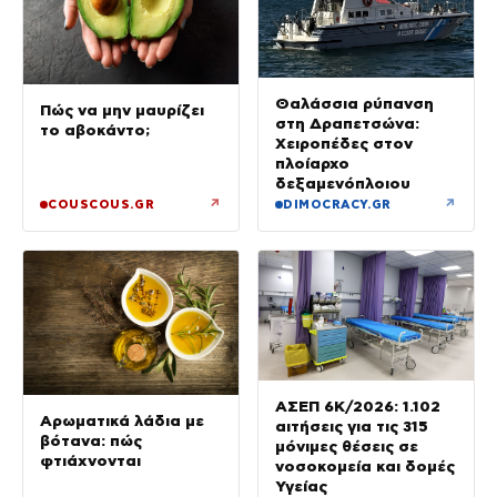
Θαλάσσια ρύπανση
Πώς να μην μαυρίζει
στη Δραπετσώνα:
το αβοκάντο;
Χειροπέδες στον
πλοίαρχο
δεξαμενόπλοιου
↗
↗
COUSCOUS.GR
DIMOCRACY.GR
ΑΣΕΠ 6Κ/2026: 1.102
Αρωματικά λάδια με
αιτήσεις για τις 315
βότανα: πώς
μόνιμες θέσεις σε
φτιάχνονται
νοσοκομεία και δομές
Υγείας