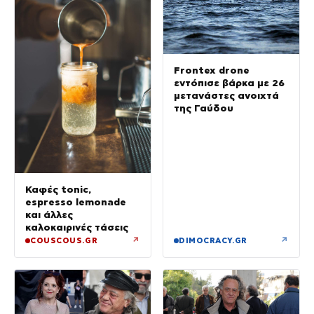
Frontex drone
εντόπισε βάρκα με 26
μετανάστες ανοιχτά
της Γαύδου
Καφές tonic,
espresso lemonade
και άλλες
καλοκαιρινές τάσεις
↗
↗
COUSCOUS.GR
DIMOCRACY.GR