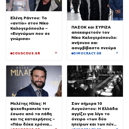
Ελένη Ράντου: Το
«αντίο» στον Νίκο
ΠΑΣΟΚ και ΣΥΡΙΖΑ
Καλογερόπουλο –
αποχαιρετούν τον
«Ευγνώμων που σε
Νίκο Καλογερόπουλο:
γνώρισα»
ανήσυχο και
ασυμβίβαστο πνεύμα
↗
↗
COUSCOUS.GR
DIMOCRACY.GR
Μελέτης Ηλίας: Η
Σαν σήμερα 10
ψυχοθεραπεία τον
Αυγούστου: Η Ελλάδα
έσωσε από τα πάθη
αγγίζει για λίγο το
και τις καταχρήσεις –
όνειρο «των δύο
«Πάω δέκα χρόνια
ηπείρων και των πέντε