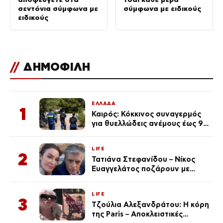
σεντόνια σύμφωνα με
σύμφωνα με ειδικούς
ειδικούς
//
ΔΗΜΟΦΙΛΗ
ΕΛΛΑΔΑ
1
Καιρός: Κόκκινος συναγερμός
για θυελλώδεις ανέμους έως 9
μποφόρ – Οι περιοχές που
ανησυχούν τους ειδικούς
LIFE
2
Τατιάνα Στεφανίδου – Νίκος
Ευαγγελάτος ποζάρουν με
μαγιό σε παραλία στην
Κεφαλονιά
LIFE
3
Τζούλια Αλεξανδράτου: Η κόρη
της Paris – Αποκλειστικές