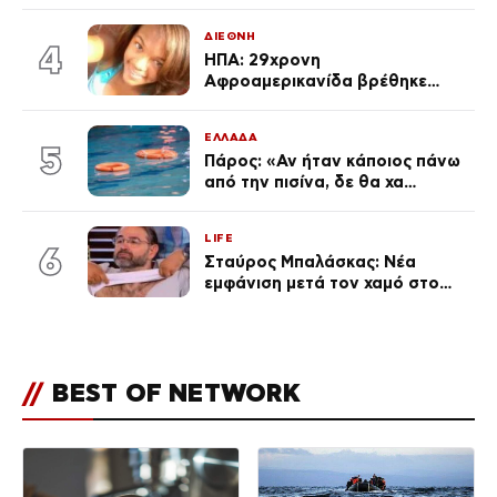
φωτογραφίες
ΔΙΕΘΝΗ
4
ΗΠΑ: 29χρονη
Αφροαμερικανίδα βρέθηκε
απαγχονισμένη σε δέντρο στον
Μισισιπή
ΕΛΛΑΔΑ
5
Πάρος: «Αν ήταν κάποιος πάνω
από την πισίνα, δε θα χα
θρηνήσει το παιδί μου» – Η
σπαρακτική περιγραφή του
LIFE
πατέρα και τα κενά στους
6
Σταύρος Μπαλάσκας: Νέα
ισχυρισμούς του ιδιοκτήτη του
εμφάνιση μετά τον χαμό στο
beach bar
«Πρωινό» (Φωτογραφία)
//
BEST OF NETWORK