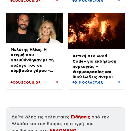
στον ψυχαναλυτή»
θαλασσών»
↗
↗
COUSCOUS.GR
DIMOCRACY.GR
Μελέτης Ηλίας: Η
στιγμή που
Αττική στο «Red
απευθύνθηκαν με τη
Code» για εκδήλωση
σύζυγό του σε
πυρκαγιάς –
σύμβουλο γάμου –
Θερμοκρασίες και
«Για εμάς το κομβικό
θυελλώδεις άνεμοι
σημείο ήταν όταν
↗
↗
COUSCOUS.GR
DIMOCRACY.GR
γεννήθηκε ο γιος μας»
Ειδήσεις
Δείτε όλες τις τελευταίες
από την
Ελλάδα και τον Κόσμο, τη στιγμή που
ΔΕΔΟΜΕΝΟ
συμβαίνουν, στο
.