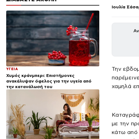
Ιουλία Σάσα
Αν
Την εβδομ
ΥΓΕΙΑ
Χυμός κράνμπερι: Επιστήμονες
παρέμεινε
ανακάλυψαν όφελος για την υγεία από
χαμηλά επ
την κατανάλωσή του
Καταγράφ
με την πρ
κάτω από