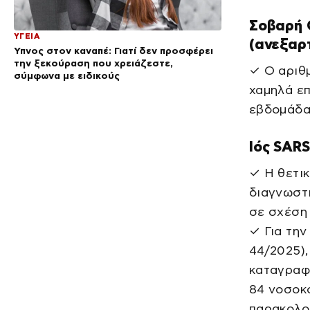
Σοβαρή 
ΥΓΕΙΑ
(ανεξαρ
Ύπνος στον καναπέ: Γιατί δεν προσφέρει
την ξεκούραση που χρειάζεστε,
✓ Ο αριθμ
σύμφωνα με ειδικούς
χαμηλά επ
εβδομάδα
Ιός SAR
✓ Η θετι
διαγνωστι
σε σχέση
✓ Για την
44/2025)
καταγραφ
84 νοσοκο
παρακολο