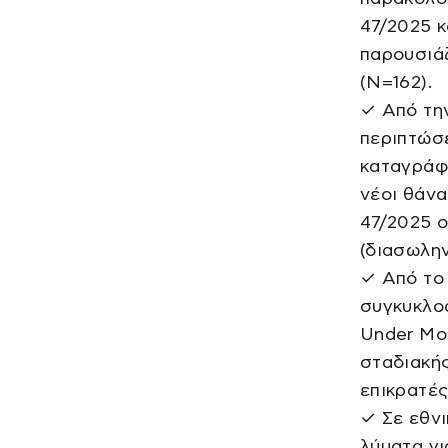
47/2025 
παρουσιά
(Ν=162).
✓ Από τη
περιπτώσ
καταγράφ
νέοι θάνα
47/2025 ο
(διασωλην
✓ Από το 
συγκυκλοφ
Under Mo
σταδιακής
επικρατές
✓ Σε εθνι
λύματα γι