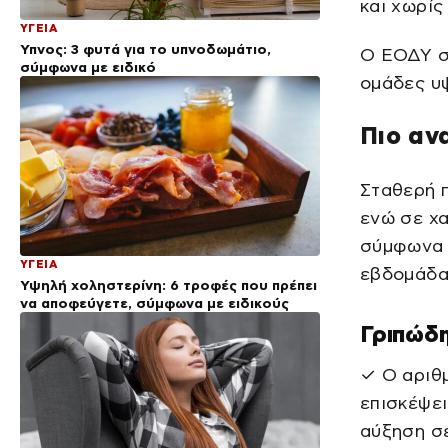
και χωρίς
ΥΓΕΙΑ
Ύπνος: 3 φυτά για το υπνοδωμάτιο,
Ο ΕΟΔΥ συ
σύμφωνα με ειδικό
ομάδες υψ
Πιο αν
Σταθερή π
ενώ σε χα
σύμφωνα μ
ΥΓΕΙΑ
εβδομάδα
Υψηλή χοληστερίνη: 6 τροφές που πρέπει
να αποφεύγετε, σύμφωνα με ειδικούς
Γριπώδη
✓ Ο αριθ
επισκέψει
αύξηση σ