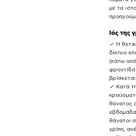
με τα ιστ
προηγούμ
Ιός της 
✓ Η θετικ
δίκτυο επ
(κάτω από
φροντίδα 
βρίσκεται
✓ Κατά τ
κρούσματ
θάνατος α
εβδομάδα
θάνατοι 
γρίπη, αν