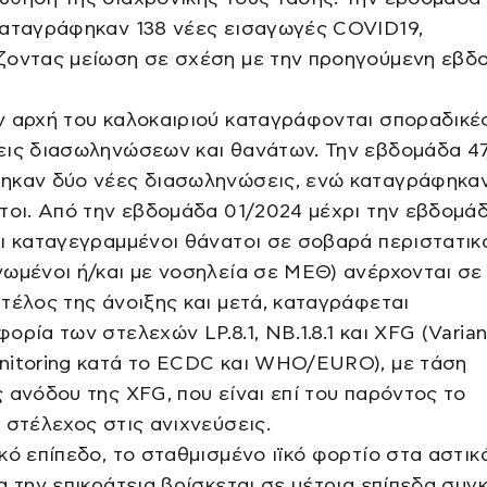
καταγράφηκαν 138 νέες εισαγωγές COVID19,
ζοντας μείωση σε σχέση με την προηγούμενη εβδ
ν αρχή του καλοκαιριού καταγράφονται σποραδικέ
εις διασωληνώσεων και θανάτων. Την εβδομάδα 4
ηκαν δύο νέες διασωληνώσεις, ενώ καταγράφηκαν
τοι. Από την εβδομάδα 01/2024 μέχρι την εβδομά
ι καταγεγραμμένοι θάνατοι σε σοβαρά περιστατικ
ωμένοι ή/και με νοσηλεία σε ΜΕΘ) ανέρχονται σε 
τέλος της άνοιξης και μετά, καταγράφεται
ορία των στελεχών LP.8.1, NB.1.8.1 και XFG (Varian
nitoring κατά το ECDC και WHO/EURO), με τάση
 ανόδου της XFG, που είναι επί του παρόντος το
 στέλεχος στις ανιχνεύσεις.
κό επίπεδο, το σταθμισμένο ιϊκό φορτίο στα αστικ
α την επικράτεια βρίσκεται σε μέτρια επίπεδα συγκ