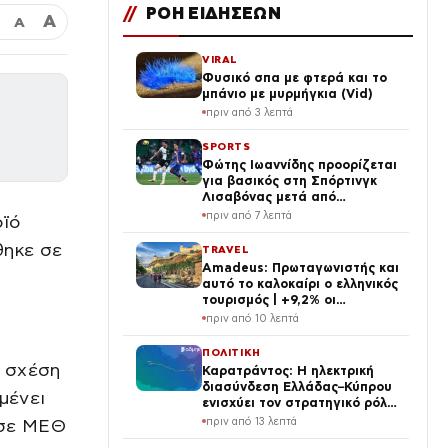
//
ΡΟΗ ΕΙΔΗΣΕΩΝ
Α
Α
VIRAL
Φυσικό σπα με φτερά και το
μπάνιο με μυρμήγκια (Vid)
πριν από 3 λεπτά
SPORTS
Φώτης Ιωαννίδης προορίζεται
για βασικός στη Σπόρτινγκ
Λισαβόνας μετά από
επεισόδιο των Μπόρζες –
πριν από 7 λεπτά
οϊό
Σουάρες
θηκε σε
TRAVEL
Amadeus: Πρωταγωνιστής και
αυτό το καλοκαίρι ο ελληνικός
τουρισμός | +9,2% οι
κρατήσεις
πριν από 10 λεπτά
ΠΟΛΙΤΙΚΗ
ε σχέση
Καρατράντος: Η ηλεκτρική
διασύνδεση Ελλάδας–Κύπρου
μένει
ενισχύει τον στρατηγικό ρόλο
της Ανατολικής Μεσογείου
πριν από 13 λεπτά
 σε ΜΕΘ