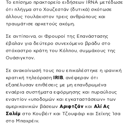
Το επίσημο πρακτορείο ειδήσεων IRNA μετέδωσε
ότι πλήγμα στο Χουζεστάν (δυτικά) σκότωσε
άλλους τουλάχιστον τρεις ανθρώπους και
τραυμάτισε αρκετούς ακόμη.
Σε αντίποινα, οι Φρουροί της Επανάστασης
έβαλαν για δεύτερο συνεχόμενο βράδυ στο
στόχαστρο κράτη του Κόλπου, συμμάχους της
Ουάσιγκτον.
Σε ανακοίνωσή τους που επικαλέστηκε η ιρανική
κρατική τηλεόραση
IRIB
, ανέφεραν ότι
εξαπέλυσαν επιθέσεις με μη επανδρωμένα
εναέρια συστήματα εφόρμησης και πυραύλους
εναντίον «υποδομών και εγκαταστάσεων» των
αμερικανικών βάσεων
Αριφτζάν
και
Αλί Ας
Σαλέμ
στο Κουβέιτ και Τζουφάιρ και Σεΐχης Ίσα
στο Μπαχρέιν.