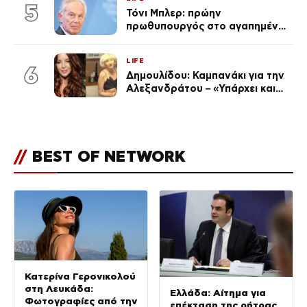
5
Τόνι Μπλερ: πρώην
πρωθυπουργός στο αγαπημένο
του Πόρτο Χέλι
LIFE
6
Δημουλίδου: Καμπανάκι για την
Αλεξανδράτου – «Υπάρχει και
ένα μικρό παιδί πίσω που
χρειάζεται τη μάνα του»
//
BEST OF NETWORK
Κατερίνα Γερονικολού
στη Λευκάδα:
Ελλάδα: Αίτημα για
Φωτογραφίες από την
επέκταση της ρήτρας