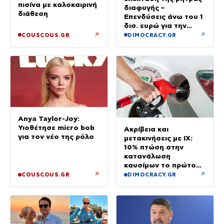
πισίνα με καλοκαιρινή
διαφυγής –
διάθεση
Επενδύσεις άνω του 1
δισ. ευρώ για την
Ενέργεια έως το 2028
↗
↗
COUSCOUS.GR
DIMOCRACY.GR
Anya Taylor-Joy:
Υιοθέτησε micro bob
Ακρίβεια και
για τον νέο της ρόλο
μετακινήσεις με ΙΧ:
10% πτώση στην
κατανάλωση
καυσίμων το πρώτο
εξάμηνο του έτους
↗
↗
COUSCOUS.GR
DIMOCRACY.GR