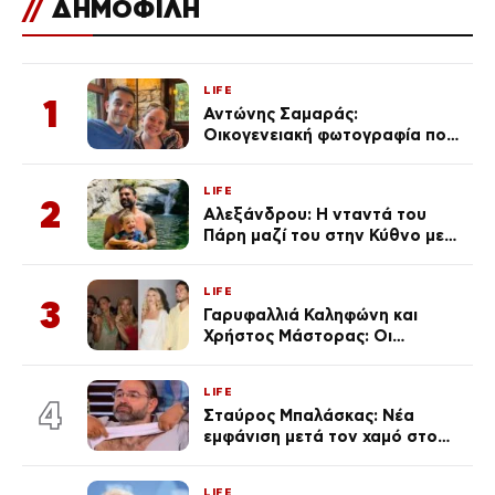
//
ΔΗΜΟΦΙΛΗ
LIFE
1
Αντώνης Σαμαράς:
Οικογενειακή φωτογραφία που
ανάρτησε ο γιος του λίγο πριν
από την επέτειο θανάτου της
LIFE
Λένας
2
Αλεξάνδρου: Η νταντά του
Πάρη μαζί του στην Κύθνο με
τον μικρό και την Ελληνίδου
(Φωτογραφίες)
LIFE
3
Γαρυφαλλιά Καληφώνη και
Χρήστος Μάστορας: Οι
χωριστές διακοπές και η
επέτειος που φέτος πέρασε
LIFE
απαρατήρητη
4
Σταύρος Μπαλάσκας: Νέα
εμφάνιση μετά τον χαμό στο
«Πρωινό» (Φωτογραφία)
LIFE