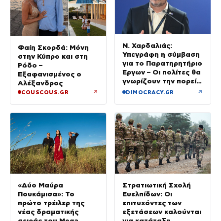
Ν. Χαρδαλιάς:
Φαίη Σκορδά: Μόνη
Υπεγράφη η σύμβαση
στην Κύπρο και στη
για το Παρατηρητήριο
Ρόδο –
Έργων – Οι πολίτες θα
Εξαφανισμένος ο
γνωρίζουν την πορεία
Αλέξανδρος
κάθε έργου στην
↗
↗
COUSCOUS.GR
DIMOCRACY.GR
περιοχή τους
«Δύο Μαύρα
Στρατιωτική Σχολή
Πουκάμισα»: Το
Ευελπίδων: Οι
πρώτο τρέιλερ της
επιτυχόντες των
νέας δραματικής
εξετάσεων καλούνται
σειράς του Mega
για κατάταξη