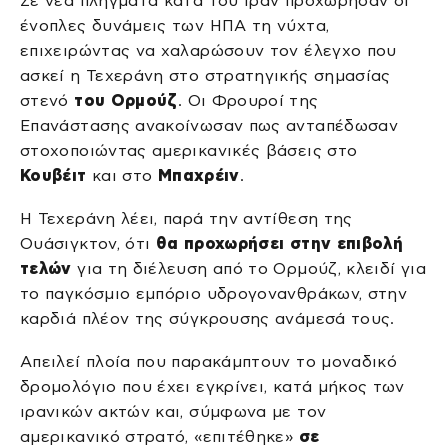
Σε νέα πλήγματα κατά του Ιράν προχώρησαν οι
ένοπλες δυνάμεις των ΗΠΑ τη νύχτα,
επιχειρώντας να χαλαρώσουν τον έλεγχο που
ασκεί η Τεχεράνη στο στρατηγικής σημασίας
στενό
του Ορμούζ
. Οι Φρουροί της
Επανάστασης ανακοίνωσαν πως ανταπέδωσαν
στοχοποιώντας αμερικανικές βάσεις στο
Κουβέιτ
και στο
Μπαχρέιν
.
Η Τεχεράνη λέει, παρά την αντίθεση της
Ουάσιγκτον, ότι
θα προχωρήσει στην επιβολή
τελών
για τη διέλευση από το Ορμούζ, κλειδί για
το παγκόσμιο εμπόριο υδρογονανθράκων, στην
καρδιά πλέον της σύγκρουσης ανάμεσά τους.
Απειλεί πλοία που παρακάμπτουν το μοναδικό
δρομολόγιο που έχει εγκρίνει, κατά μήκος των
ιρανικών ακτών και, σύμφωνα με τον
αμερικανικό στρατό, «επιτέθηκε»
σε