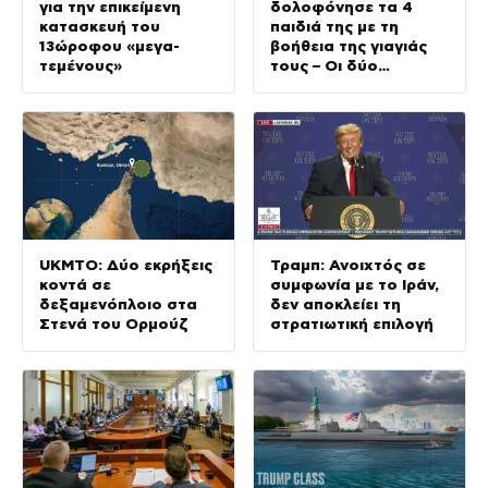
για την επικείμενη
δολοφόνησε τα 4
κατασκευή του
παιδιά της με τη
13ώροφου «μεγα-
βοήθεια της γιαγιάς
τεμένους»
τους – Οι δύο
γυναίκες
αυτοκτόνησαν
UKMTO: Δύο εκρήξεις
Τραμπ: Ανοιχτός σε
κοντά σε
συμφωνία με το Ιράν,
δεξαμενόπλοιο στα
δεν αποκλείει τη
Στενά του Ορμούζ
στρατιωτική επιλογή