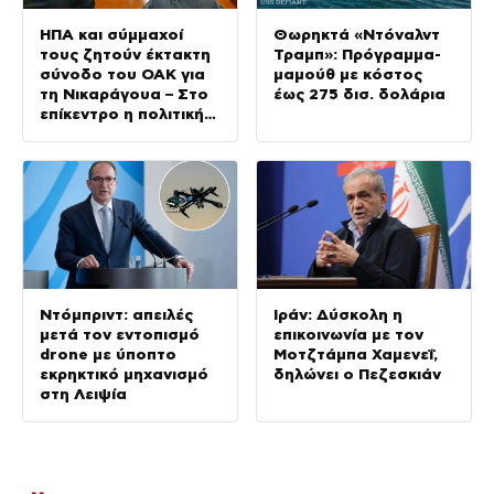
ΗΠΑ και σύμμαχοί
Θωρηκτά «Ντόναλντ
τους ζητούν έκτακτη
Τραμπ»: Πρόγραμμα-
σύνοδο του ΟΑΚ για
μαμούθ με κόστος
τη Νικαράγουα – Στο
έως 275 δισ. δολάρια
επίκεντρο η πολιτική
του Ορτέγα
Ντόμπριντ: απειλές
Ιράν: Δύσκολη η
μετά τον εντοπισμό
επικοινωνία με τον
drone με ύποπτο
Μοτζτάμπα Χαμενεΐ,
εκρηκτικό μηχανισμό
δηλώνει ο Πεζεσκιάν
στη Λειψία