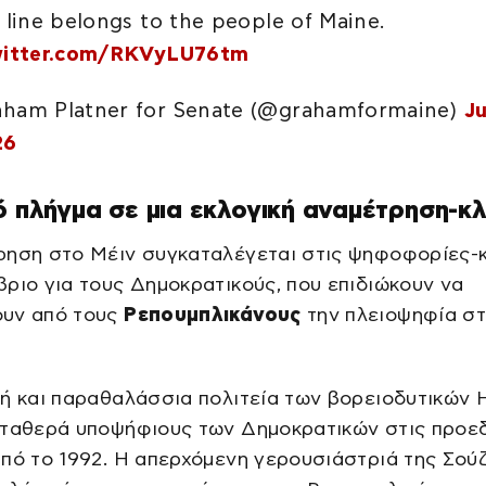
t line belongs to the people of Maine.
witter.com/RKVyLU76tm
ham Platner for Senate (@grahamformaine)
Ju
26
ό πλήγμα σε μια εκλογική αναμέτρηση-κλ
ρηση στο Μέιν συγκαταλέγεται στις ψηφοφορίες-κ
ριο για τους Δημοκρατικούς, που επιδιώκουν να
υν από τους
Ρεπουμπλικάνους
την πλειοψηφία σ
κή και παραθαλάσσια πολιτεία των βορειοδυτικών
σταθερά υποψήφιους των Δημοκρατικών στις προε
πό το 1992. Η απερχόμενη γερουσιάστριά της Σού