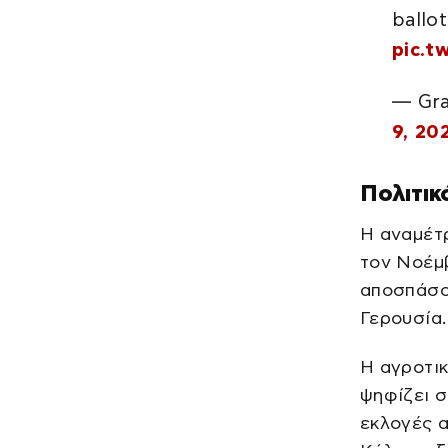
ballo
pic.t
— Gra
9, 20
Πολιτικ
Η αναμέτ
τον Νοέμβ
αποσπάσο
Γερουσία.
Η αγροτι
ψηφίζει 
εκλογές α