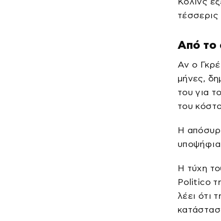
Κόλινς ε
τέσσερις 
Από το
Αν ο Γκρέ
μήνες, δη
του για τ
του κόστο
Η απόσυρσ
υποψήφια
Η τύχη το
Politico 
λέει ότι 
κατάστασ