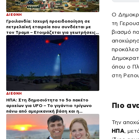
Ο Δημοκρ
ΔΙΕΘΝΗ
Γροιλανδία: Ισχυρή προειδοποίηση σε
τη Γερουσ
πετρελαϊκή εταιρεία που συνδέεται με
βιασμό πο
τον Τραμπ – Ετοιμάζεται για γεωτρήσεις
χωρίς άδεια
αποχώρησ
προκάλεσε
Δημοκρατι
όπου ο Π
στη Ρεπου
ΔΙΕΘΝΗ
ΗΠΑ: Στη δημοσιότητα το 5ο πακέτο
Πιο αν
αρχείων για UFO – Το γιγάντιο τρίγωνο
πάνω από αμερικανική βάση και η
μεταλλική σφαίρα
Την αποχώ
ΗΠΑ
, μετ