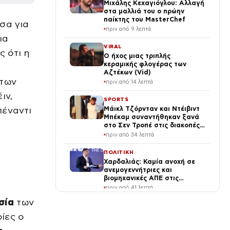
Μιχάλης Κεχαγιόγλου: Αλλαγή
στα μαλλιά του ο πρώην
παίκτης του MasterChef
σα για
πριν από 9 λεπτά
ια
VIRAL
ς ότι η
Ο ήχος μιας τριπλής
κεραμικής φλογέρας των
Αζτέκων (Vid)
 των
πριν από 14 λεπτά
ιν,
SPORTS
πέναντι
Μάικλ Τζόρνταν και Ντέιβιντ
Μπέκαμ συναντήθηκαν ξανά
στο Σεν Τροπέ στις διακοπές
τους
πριν από 34 λεπτά
ΠΟΛΙΤΙΚΗ
Χαρδαλιάς: Καμία ανοχή σε
ανεμογεννήτριες και
βιομηχανικές ΑΠΕ στις
πληγείσες περιοχές της
πριν από 41 λεπτά
Δυτικής Αττικής
σία
των
SPORTS
ΑΕΚ: Μαύρα περιβραχιόνια
οίες ο
και ενός λεπτού σιγή στο