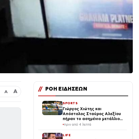
//
ΡΟΗ ΕΙΔΗΣΕΩΝ
Α
Α
SPORTS
Γιώργος Χιώτης και
Απόστολος Σταύρος Αλεξίου
πήραν το ασημένιο μετάλλιο
στο Παγκόσμιο Πρωτάθλημα
πριν από 4 λεπτά
κωπηλασίας Εφήβων –
Νεανίδων
LIFE