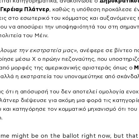
είται κατηγορηματικά, ανακοίνωσε ο
Δημοκρατικό
ς
Γκρέιαμ Πλάτνερ
, καθώς η υπόθεση προκάλεσε έ
ις στο εσωτερικό του κόμματος και αυξανόμενες 
ου να αποσύρει την υποψηφιότητά του στη σημαντ
πολιτεία του Μέιν.
λουμε την εκστρατεία μας»
, ανέφερε σε βίντεο π
οίησε μέσω X ο πρώην πεζοναύτης, που υποστηριζ
 από μορφές της αμερικανικής αριστεράς όπως ο
Μ
, αλλά η εκστρατεία του υπονομεύτηκε από σκάνδα
ς ότι η απόσυρσή του δεν αποτελεί ομολογία ενοχ
λάτνερ διέψευσε για ακόμη μια φορά τις κατηγορί
 και κατηγόρησε τον κομματικό μηχανισμό ότι το
.
me might be on the ballot right now, but that