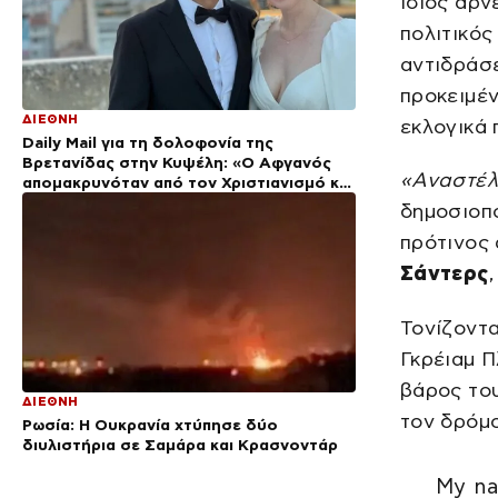
ίδιος αρν
πολιτικό
αντιδράσε
προκειμέν
ΔΙΕΘΝΗ
εκλογικά 
Daily Mail για τη δολοφονία της
Βρετανίδας στην Κυψέλη: «Ο Αφγανός
«Αναστέλ
απομακρυνόταν από τον Χριστιανισμό και
συμπεριφερόταν σαν ελεύθερος άνδρας»
δημοσιοπ
πρότινος
Σάντερς
Τονίζοντα
Γκρέιαμ Π
βάρος του
ΔΙΕΘΝΗ
τον δρόμο
Ρωσία: Η Ουκρανία χτύπησε δύο
διυλιστήρια σε Σαμάρα και Κρασνοντάρ
My na