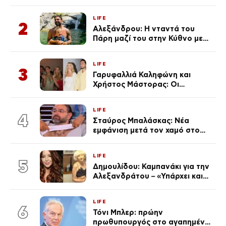
ανάρτησε ο γιος του λίγο πριν
από την επέτειο θανάτου της
LIFE
Λένας
2
Αλεξάνδρου: Η νταντά του
Πάρη μαζί του στην Κύθνο με
τον μικρό και την Ελληνίδου
(Φωτογραφίες)
LIFE
3
Γαρυφαλλιά Καληφώνη και
Χρήστος Μάστορας: Οι
χωριστές διακοπές και η
επέτειος που φέτος πέρασε
LIFE
απαρατήρητη
4
Σταύρος Μπαλάσκας: Νέα
εμφάνιση μετά τον χαμό στο
«Πρωινό» (Φωτογραφία)
LIFE
5
Δημουλίδου: Καμπανάκι για την
Αλεξανδράτου – «Υπάρχει και
ένα μικρό παιδί πίσω που
χρειάζεται τη μάνα του»
LIFE
6
Τόνι Μπλερ: πρώην
πρωθυπουργός στο αγαπημένο