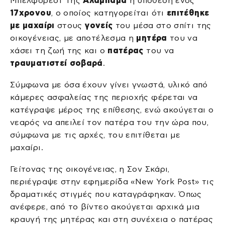
Μπέλφορεστ της
Αλαμπάμα
η υπόθεση ενός
17χρονου
, ο οποίος κατηγορείται ότι
επιτέθηκε
με
μαχαίρι
στους
γονείς
του μέσα στο σπίτι της
οικογένειας, με αποτέλεσμα η
μητέρα
του να
χάσει τη ζωή της και ο
πατέρας
του να
τραυματιστεί σοβαρά
.
Σύμφωνα με όσα έχουν γίνει γνωστά, υλικό από
κάμερες ασφαλείας της περιοχής φέρεται να
κατέγραψε μέρος της επίθεσης, ενώ ακούγεται ο
νεαρός να απειλεί τον πατέρα του την ώρα που,
σύμφωνα με τις αρχές, του επιτίθεται με
μαχαίρι.
Γείτονας της οικογένειας, η Σον Σκάρι,
περιέγραψε στην εφημερίδα «New York Post» τις
δραματικές στιγμές που καταγράφηκαν. Όπως
ανέφερε, από το βίντεο ακούγεται αρχικά μια
κραυγή της μητέρας και στη συνέχεια ο πατέρας