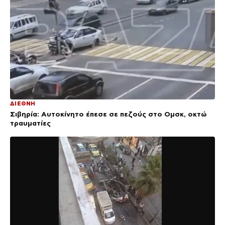
ΔΙΕΘΝΗ
Σιβηρία: Αυτοκίνητο έπεσε σε πεζούς στο Ομσκ, οκτώ
τραυματίες