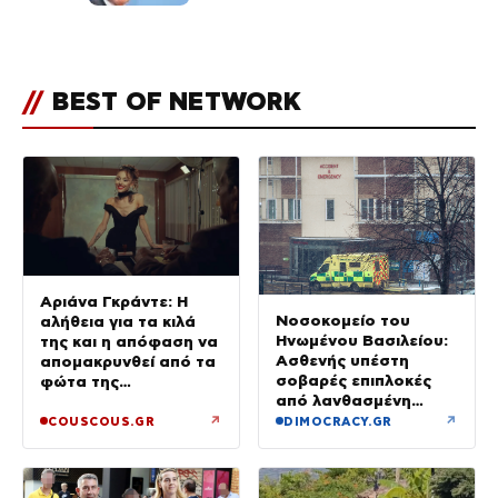
του Πόρτο Χέλι
//
BEST OF NETWORK
Αριάνα Γκράντε: Η
Νοσοκομείο του
αλήθεια για τα κιλά
Ηνωμένου Βασιλείου:
της και η απόφαση να
Ασθενής υπέστη
απομακρυνθεί από τα
σοβαρές επιπλοκές
φώτα της
από λανθασμένη
δημοσιότητας
σύνδεση εντέρου και
↗
↗
COUSCOUS.GR
DIMOCRACY.GR
στομάχου