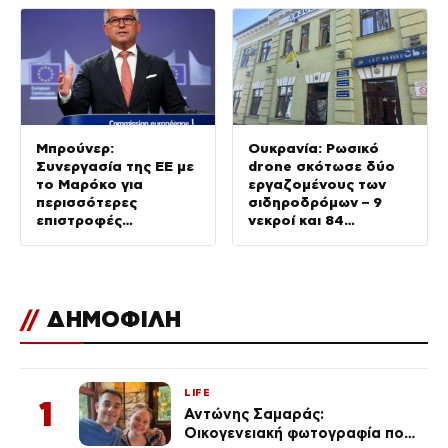
Ορμούζ
Μπρούνερ:
Ουκρανία: Ρωσικό
Συνεργασία της ΕΕ με
drone σκότωσε δύο
το Μαρόκο για
εργαζομένους των
περισσότερες
σιδηροδρόμων – 9
επιστροφές
νεκροί και 84
μεταναστών
τραυματίες σε όλη τη
χώρα
//
ΔΗΜΟΦΙΛΗ
LIFE
1
Αντώνης Σαμαράς:
Οικογενειακή φωτογραφία που