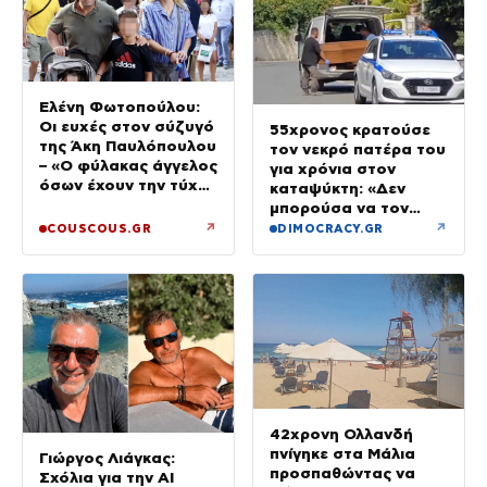
Ελένη Φωτοπούλου:
Οι ευχές στον σύζυγό
55χρονος κρατούσε
της Άκη Παυλόπουλου
τον νεκρό πατέρα του
– «Ο φύλακας άγγελος
για χρόνια στον
όσων έχουν την τύχη
καταψύκτη: «Δεν
να βρίσκονται κοντά
μπορούσα να τον
του»
αποχωριστώ»
↗
↗
COUSCOUS.GR
DIMOCRACY.GR
42χρονη Ολλανδή
πνίγηκε στα Μάλια
Γιώργος Λιάγκας:
προσπαθώντας να
Σχόλια για την ΑΙ