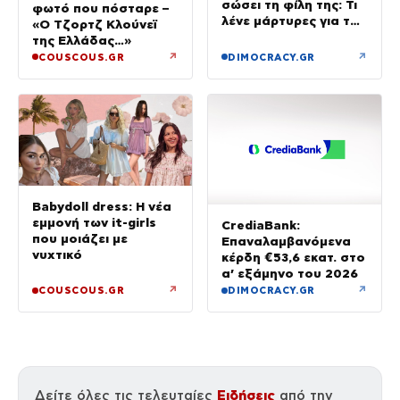
σώσει τη φίλη της: Τι
φωτό που πόσταρε –
λένε μάρτυρες για τον
«Ο Τζορτζ Κλούνεϊ
πανικό
της Ελλάδας…»
↗
↗
COUSCOUS.GR
DIMOCRACY.GR
Babydoll dress: Η νέα
εμμονή των it-girls
CrediaBank:
που μοιάζει με
Επαναλαμβανόμενα
νυχτικό
κέρδη €53,6 εκατ. στο
α’ εξάμηνο του 2026
↗
↗
COUSCOUS.GR
DIMOCRACY.GR
Ειδήσεις
Δείτε όλες τις τελευταίες
από την