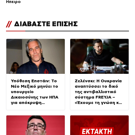
Ήπειρο
//
ΔΙΑΒΑΣΤΕ ΕΠΙΣΗΣ
Υπόθεση Επστάιν: Το
Ζελένσκι: Η Ουκρανία
Νέο Μεξικό μηνύει το
αναπτύσσει το δικό
υπουργείο
της αντιβαλλιστικό
Δικαιοσύνης των ΗΠΑ
σύστημα FREYJA –
για απόκρυψη
«Έχουμε τη γνώση και
στοιχείων και
τις δυνατότητες»
μπλοκάρισμα της
έρευνας