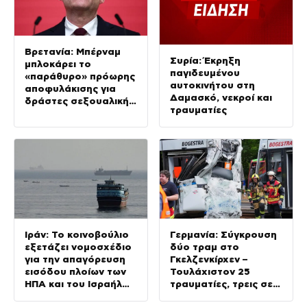
Βρετανία: Μπέρναμ
Συρία: Έκρηξη
μπλοκάρει το
παγιδευμένου
«παράθυρο» πρόωρης
αυτοκινήτου στη
αποφυλάκισης για
Δαμασκό, νεκροί και
δράστες σεξουαλικής
τραυματίες
εκμετάλλευσης
παιδιών
Ιράν: Το κοινοβούλιο
Γερμανία: Σύγκρουση
εξετάζει νομοσχέδιο
δύο τραμ στο
για την απαγόρευση
Γκελζενκίρχεν –
εισόδου πλοίων των
Τουλάχιστον 25
ΗΠΑ και του Ισραήλ
τραυματίες, τρεις σε
στα Στενά του
κρίσιμη κατάσταση