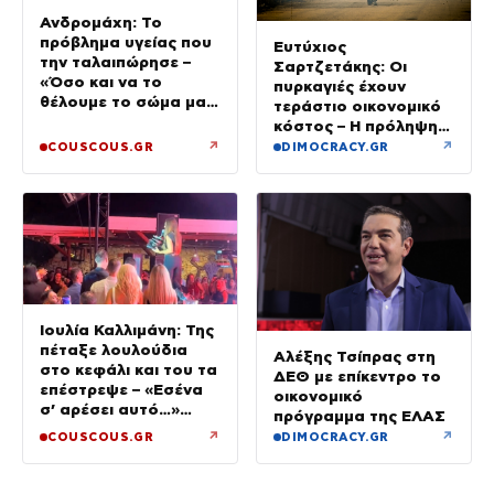
Ανδρομάχη: Το
πρόβλημα υγείας που
Ευτύχιος
την ταλαιπώρησε –
Σαρτζετάκης: Οι
«Όσο και να το
πυρκαγιές έχουν
θέλουμε το σώμα μας
τεράστιο οικονομικό
φωνάζει “όχι”»
κόστος – Η πρόληψη
κοστίζει λιγότερο από
↗
↗
COUSCOUS.GR
DIMOCRACY.GR
την αποκατάσταση
Ιουλία Καλλιμάνη: Της
πέταξε λουλούδια
Αλέξης Τσίπρας στη
στο κεφάλι και του τα
ΔΕΘ με επίκεντρο το
επέστρεψε – «Εσένα
οικονομικό
σ’ αρέσει αυτό…»
πρόγραμμα της ΕΛΑΣ
(βίντεο)
↗
↗
COUSCOUS.GR
DIMOCRACY.GR