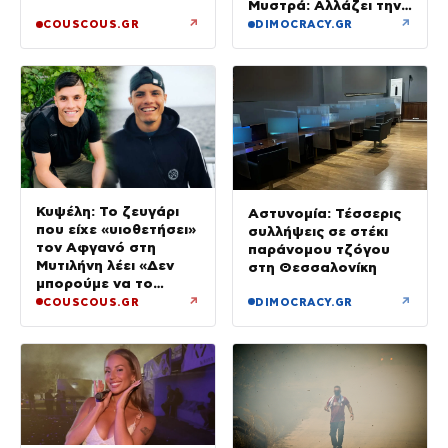
Μυστρά: Αλλάζει την
υπερασπιστική του
↗
↗
COUSCOUS.GR
DIMOCRACY.GR
γραμμή
Κυψέλη: Το ζευγάρι
Αστυνομία: Τέσσερις
που είχε «υιοθετήσει»
συλλήψεις σε στέκι
τον Αφγανό στη
παράνομου τζόγου
Μυτιλήνη λέει «Δεν
στη Θεσσαλονίκη
μπορούμε να το
πιστέψουμε»
↗
↗
COUSCOUS.GR
DIMOCRACY.GR