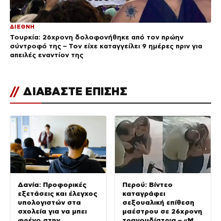
ΔΙΕΘΝΗ
Τουρκία: 26χρονη δολοφονήθηκε από τον πρώην
σύντροφό της – Τον είχε καταγγείλει 9 ημέρες πριν για
απειλές εναντίον της
//
ΔΙΑΒΑΣΤΕ ΕΠΙΣΗΣ
Δανία: Προφορικές
Περού: Βίντεο
εξετάσεις και έλεγχος
καταγράφει
υπολογιστών στα
σεξουαλική επίθεση
σχολεία για να μπει
μαέστρου σε 26χρονη
φρένο στην
τραγουδίστρια – «Μου