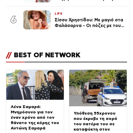
τους followers της
(φωτογραφία)
LIFE
6
Σίσσυ Χρηστίδου: Με μαγιό στα
Φαλάσαρνα – Οι πόζες με τους
διάσημους φίλους της
(φωτογραφίες & βίντεο)
//
BEST OF NETWORK
Λένα Σαμαρά:
Μνημόσυνο για τον
Υπόθεση 55χρονου
έναν χρόνο από τον
που έκρυβε τη σορό
θάνατο της κόρης του
του πατέρα του σε
Αντώνη Σαμαρά
καταψύκτη στον