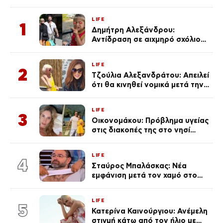
LIFE
1
Δημήτρη Αλεξάνδρου:
Αντίδραση σε αιχμηρό σχόλιο
για την Τούνη με αφορμή το
μεγάλωμα του Πάρη
LIFE
2
Τζούλια Αλεξανδράτου: Απειλεί
ότι θα κινηθεί νομικά μετά την
ανάρτηση της Δημουλίδου
LIFE
3
Οικονομάκου: Πρόβλημα υγείας
στις διακοπές της στο νησί
Μπόρα Μπόρα – «Έσκασε όλη η
κούραση του χειμώνα»
LIFE
4
Σταύρος Μπαλάσκας: Νέα
εμφάνιση μετά τον χαμό στο
«Πρωινό» (Φωτογραφία)
LIFE
5
Κατερίνα Καινούργιου: Ανέμελη
στιγμή κάτω από τον ήλιο με