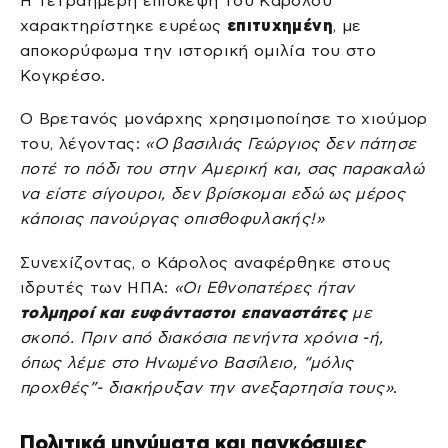
Η τετραήμερη επίσκεψη του Καρόλου
χαρακτηρίστηκε ευρέως
επιτυχημένη
, με
αποκορύφωμα την ιστορική ομιλία του στο
Κογκρέσο.
Ο Βρετανός μονάρχης χρησιμοποίησε το χιούμορ
του, λέγοντας:
«Ο βασιλιάς Γεώργιος δεν πάτησε
ποτέ το πόδι του στην Αμερική και, σας παρακαλώ
να είστε σίγουροι, δεν βρίσκομαι εδώ ως μέρος
κάποιας πανούργας οπισθοφυλακής!»
Συνεχίζοντας, ο Κάρολος αναφέρθηκε στους
ιδρυτές των ΗΠΑ:
«Οι Εθνοπατέρες ήταν
τολμηροί και ευφάνταστοι επαναστάτες
με
σκοπό. Πριν από διακόσια πενήντα χρόνια -ή,
όπως λέμε στο Ηνωμένο Βασίλειο, “μόλις
προχθές”- διακήρυξαν την ανεξαρτησία τους»
.
Πολιτικά μηνύματα και παγκόσμιες