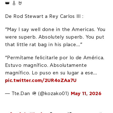
👑 🎸 🤘
De Rod Stewart a Rey Carlos III :
“May I say well done in the Americas. You
were superb. Absolutely superb. You put
that little rat bag in his place…”
“Permítame felicitarle por lo de América.
Estuvo magnífico. Absolutamente
magnífico. Lo puso en su lugar a ese…
pic.twitter.com/2UR4oZAa7U
— Tte.Dan 🪖 (@kozako01)
May 11, 2026