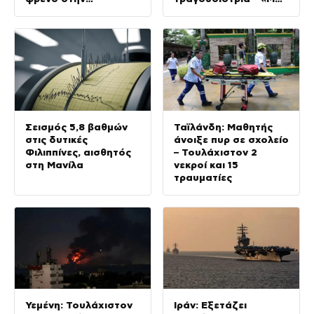
αντιγραφή με Τεχνητή
έλεγαν πως θα το
Νοημοσύνη
ξεπεράσω»
Σεισμός 5,8 βαθμών
Ταϊλάνδη: Μαθητής
στις δυτικές
άνοιξε πυρ σε σχολείο
Φιλιππίνες, αισθητός
– Τουλάχιστον 2
στη Μανίλα
νεκροί και 15
τραυματίες
Υεμένη: Τουλάχιστον
Ιράν: Εξετάζει