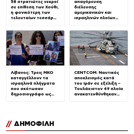
58 στρατιώτες νεκροί
απαγόρευση
σε επίθεση των Χούθι,
διέλευσης
η φονικότερη των
αμερικανικών και
τελευταίων τεσσάρων
ισραηλινών πλοίων
ετών
από τα Στενά του
Ορμούζ
Λίβανος: Τρεις ΜΚΟ
CENTCOM: Ναυτικός
καταγγέλλουν τα
αποκλεισμός κατά
ισραηλινά πλήγματα
του Ιράν σε εξέλιξη –
που σκότωσαν
Τουλάχιστον 49 πλοία
δημοσιογράφο ως
ανακατευθύνθηκαν
«έγκλημα πολέμου»
από τις αμερικανικές
δυνάμεις
//
ΔΗΜΟΦΙΛΗ