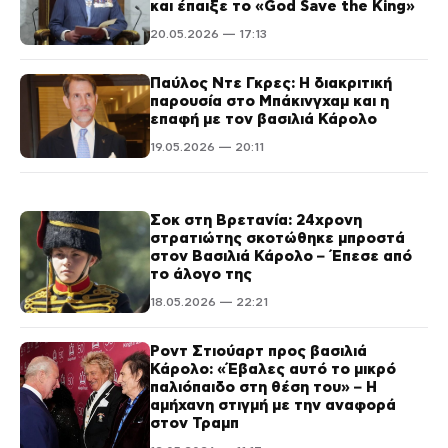
και έπαιξε το «God Save the King»
20.05.2026 — 17:13
Παύλος Ντε Γκρες: Η διακριτική
παρουσία στο Μπάκινγχαμ και η
επαφή με τον βασιλιά Κάρολο
19.05.2026 — 20:11
Σοκ στη Βρετανία: 24χρονη
στρατιώτης σκοτώθηκε μπροστά
στον Βασιλιά Κάρολο – Έπεσε από
το άλογο της
18.05.2026 — 22:21
Ροντ Στιούαρτ προς βασιλιά
Κάρολο: «Έβαλες αυτό το μικρό
παλιόπαιδο στη θέση του» – Η
αμήχανη στιγμή με την αναφορά
στον Τραμπ