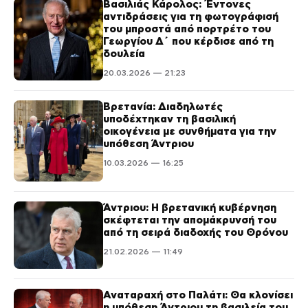
Βασιλιάς Κάρολος: Έντονες
αντιδράσεις για τη φωτογράφισή
του μπροστά από πορτρέτο του
Γεωργίου Δ΄ που κέρδισε από τη
δουλεία
20.03.2026 — 21:23
Βρετανία: Διαδηλωτές
υποδέχτηκαν τη βασιλική
οικογένεια με συνθήματα για την
υπόθεση Άντριου
10.03.2026 — 16:25
Άντριου: Η βρετανική κυβέρνηση
σκέφτεται την απομάκρυνσή του
από τη σειρά διαδοχής του Θρόνου
21.02.2026 — 11:49
Αναταραχή στο Παλάτι: Θα κλονίσει
η υπόθεση Άντριου τη βασιλεία του