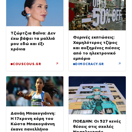
Τζώρτζια Βαϊνα: Δεν
Θερινές εκπτώσεις:
έχω βάψει τα μαλλιά
Χαμηλότερος τζίρος
μου εδώ και έξι
και αυξημένες πιέσεις
χρόνια
από το ηλεκτρονικό
εμπόριο
↗
↗
COUSCOUS.GR
DIMOCRACY.GR
Δανάη Μπακογιάννη:
Η 17χρονη κόρη του
ΠΟΕΔΗΝ: Οι 527 κενές
Κώστα Μπακογιάννη
θέσεις στις σχολές
έκανε πανελλήνιο
Νοσηλευτικής