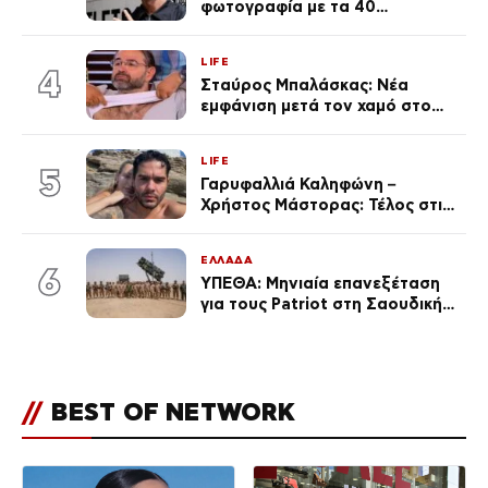
φωτογραφία με τα 40
πανάκριβα αυτοκίνητα στο
γκαράζ του ξεπέρασε τα 20,7
LIFE
εκ. likes
4
Σταύρος Μπαλάσκας: Νέα
εμφάνιση μετά τον χαμό στο
«Πρωινό» (Φωτογραφία)
LIFE
5
Γαρυφαλλιά Καληφώνη –
Χρήστος Μάστορας: Τέλος στις
φήμες χωρισμού, όλη η αλήθεια
για τη σχέση τους
ΕΛΛΑΔΑ
6
ΥΠΕΘΑ: Μηνιαία επανεξέταση
για τους Patriot στη Σαουδική
Αραβία
//
BEST OF NETWORK