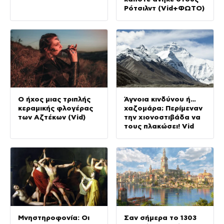
Ρότσιλντ (Vid+ΦΩΤΟ)
Ο ήχος μιας τριπλής
Άγνοια κινδύνου ή…
κεραμικής φλογέρας
χαζομάρα; Περίμεναν
των Αζτέκων (Vid)
την χιονοστιβάδα να
τους πλακώσει! Vid
Μνηστηροφονία: Οι
Σαν σήμερα το 1303