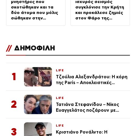
μνηστήρες που
ισχυρός σεισμός
σκοτώθηκαν και τα
συγκλόνισε την Κρήτη
δύο άτομα που μόλις
και προκάλεσε ζημιές
σώθηκαν στην
στον Φάρο της
Οδύσσεια
Αλεξάνδρειας
//
ΔΗΜΟΦΙΛΗ
LIFE
1
Τζούλια Αλεξανδράτου: Η κόρη
της Paris – Αποκλειστικές
φωτογραφίες
LIFE
2
Τατιάνα Στεφανίδου – Νίκος
Ευαγγελάτος ποζάρουν με
μαγιό σε παραλία στην
Κεφαλονιά
LIFE
3
Κριστιάνο Ρονάλντο: Η