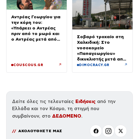
Αντρέας Γεωργίου για
την κόρη του:
«Υπάρχει ο Αντρέας
πριν από το μωρό και
Σοβαρό τροχαίο στη
ο Αντρέας μετά από
Χαλκιδική: Στο
αυτό – Έθεσα άλλες
νοσοκομείο
προτεραιότητες»
«Παπαγεωργίου»
δικυκλιστής μετά από
σύγκρουση
↗
↗
COUSCOUS.GR
DIMOCRACY.GR
Ειδήσεις
Δείτε όλες τις τελευταίες
από την
Ελλάδα και τον Κόσμο, τη στιγμή που
ΔΕΔΟΜΕΝΟ
συμβαίνουν, στο
.
ΑΚΟΛΟΥΘΗΣΤΕ ΜΑΣ