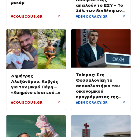
ρεκόρ
απειλούν το ΕΣΥ – Το
34% των διαθέσιμων
δεν καλύφθηκε
↗
↗
COUSCOUS.GR
DIMOCRACY.GR
Τσίπρας: Στη
Δημήτρης
Θεσσαλονίκη τα
Αλεξάνδρου: Καβγάς
αποκαλυπτήρια του
για τον μικρό Πάρη –
οικονομικού
«Καημένο είσαι εσύ…»
προγράμματος της
ΕΛ.Α.Σ.
↗
↗
COUSCOUS.GR
DIMOCRACY.GR