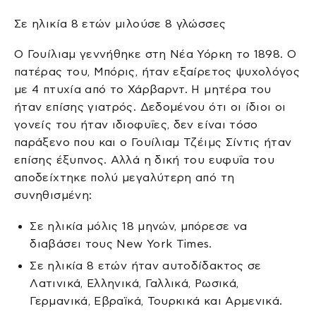
Σε ηλικία 8 ετών μιλούσε 8 γλώσσες
Ο Γουίλιαμ γεννήθηκε στη Νέα Υόρκη το 1898. Ο
πατέρας του, Μπόρις, ήταν εξαίρετος ψυχολόγος
με 4 πτυχία από το Χάρβαρντ. Η μητέρα του
ήταν επίσης γιατρός. Δεδομένου ότι οι ίδιοι οι
γονείς του ήταν ιδιοφυΐες, δεν είναι τόσο
παράξενο που και ο Γουίλιαμ Τζέιμς Σίντις ήταν
επίσης έξυπνος. Αλλά η δική του ευφυΐα του
αποδείχτηκε πολύ μεγαλύτερη από τη
συνηθισμένη:
Σε ηλικία μόλις 18 μηνών, μπόρεσε να
διαβάσει τους New York Times.
Σε ηλικία 8 ετών ήταν αυτοδίδακτος σε
Λατινικά, Ελληνικά, Γαλλικά, Ρωσικά,
Γερμανικά, Εβραϊκά, Τουρκικά και Αρμενικά.