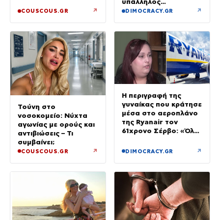
υπάλληλος
καταστήματος
↗
↗
COUSCOUS.GR
DIMOCRACY.GR
Η περιγραφή της
γυναίκας που κράτησε
Τούνη στο
μέσα στο αεροπλάνο
νοσοκομείο: Νύχτα
της Ryanair τον
αγωνίας με ορούς και
61χρονο Σέρβο: «Όλα
αντιβιώσεις – Τι
έγιναν σε κλάσματα
συμβαίνει;
δευτερολέπτου»
↗
↗
COUSCOUS.GR
DIMOCRACY.GR