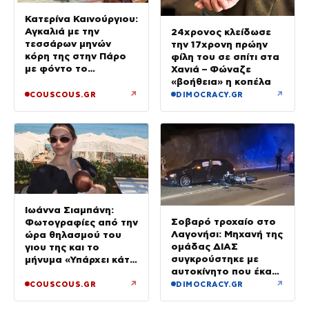
Κατερίνα Καινούργιου:
Αγκαλιά με την
24χρονος κλείδωσε
τεσσάρων μηνών
την 17χρονη πρώην
κόρη της στην Πάρο
φίλη του σε σπίτι στα
με φόντο το
Χανιά – Φώναζε
ηλιοβασίλεμα
«βοήθεια» η κοπέλα
↗
↗
COUSCOUS.GR
DIMOCRACY.GR
Ιωάννα Σιαμπάνη:
Σοβαρό τροχαίο στο
Φωτογραφίες από την
Λαγονήσι: Μηχανή της
ώρα θηλασμού του
ομάδας ΔΙΑΣ
γιου της και το
συγκρούστηκε με
μήνυμα «Υπάρχει κάτι
αυτοκίνητο που έκανε
μαγικό σε αυτές τις
αναστροφή – Δύο
αργές μέρες»
↗
↗
COUSCOUS.GR
DIMOCRACY.GR
αστυνομικοί
τραυματίες, βίντεο