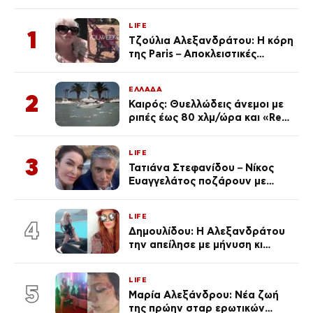
LIFE
1
Τζούλια Αλεξανδράτου: Η κόρη
της Paris – Αποκλειστικές
φωτογραφίες
ΕΛΛΑΔΑ
2
Καιρός: Θυελλώδεις άνεμοι με
ριπές έως 80 χλμ/ώρα και «Red
Code» σε 6 περιοχές για
κίνδυνο πυρκαγιάς
LIFE
3
Τατιάνα Στεφανίδου – Νίκος
Ευαγγελάτος ποζάρουν με
μαγιό σε παραλία στην
Κεφαλονιά
LIFE
4
Δημουλίδου: Η Αλεξανδράτου
την απείλησε με μήνυση κι
εκείνη απαντά – «Δεν σε
αναγνώρισα, όταν κατάλαβα
LIFE
ποια είσαι σοκαρίστικα»
5
Μαρία Αλεξάνδρου: Νέα ζωή
της πρώην σταρ ερωτικών