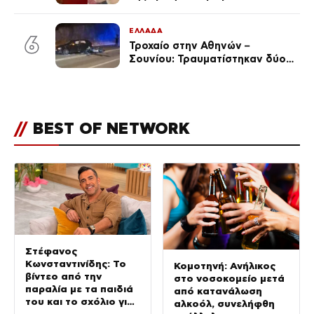
ταινιών, μητέρα ενός παιδιού με
σύντροφο επιχειρηματία
ΕΛΛΑΔΑ
(Φωτογραφίες)
6
Τροχαίο στην Αθηνών –
Σουνίου: Τραυματίστηκαν δύο
αστυνομικοί
//
BEST OF NETWORK
Στέφανος
Κωνσταντινίδης: Το
Κομοτηνή: Ανήλικος
βίντεο από την
στο νοσοκομείο μετά
παραλία με τα παιδιά
από κατανάλωση
του και το σχόλιο για
αλκοόλ, συνελήφθη
την ηλικία του