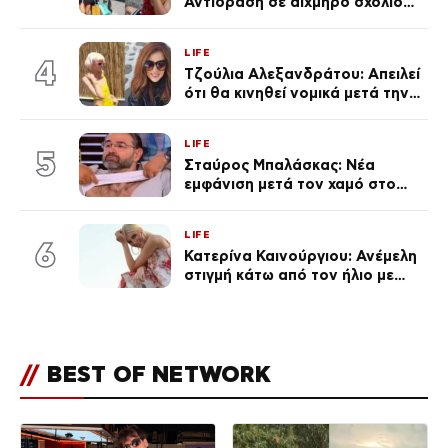
Αντίδραση σε αιχμηρό σχόλιο
για την Τούνη με αφορμή το
μεγάλωμα του Πάρη
LIFE
4
Τζούλια Αλεξανδράτου: Απειλεί
ότι θα κινηθεί νομικά μετά την
ανάρτηση της Δημουλίδου
LIFE
5
Σταύρος Μπαλάσκας: Νέα
εμφάνιση μετά τον χαμό στο
«Πρωινό» (Φωτογραφία)
LIFE
6
Κατερίνα Καινούργιου: Ανέμελη
στιγμή κάτω από τον ήλιο με
τους followers της
(φωτογραφία)
//
BEST OF NETWORK