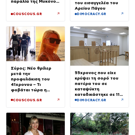
παραλία της Μυκόνου
του εισαγγελέα του
– Φωτογραφίες
Αρείου Πάγου
↗
↗
COUSCOUS.GR
DIMOCRACY.GR
Σύρος: Νέο θρίλερ
55χρονος που είχε
μετά την
κρύψει τη σορό του
προφυλάκιση του
πατέρα του σε
41χρονου – Τι
καταψύκτη
φοβάται τώρα η
καταδικάστηκε σε 11
οικογένεια της Βάγγης
μήνες με αναστολή
↗
↗
COUSCOUS.GR
DIMOCRACY.GR