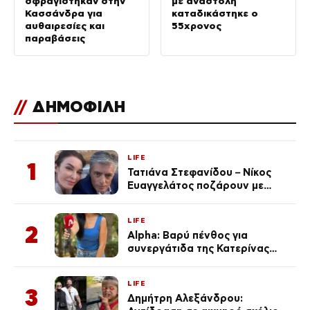
σφραγίστηκαν στην
με αναστολή
Κασσάνδρα για
καταδικάστηκε ο
αυθαιρεσίες και
55χρονος
παραβάσεις
//
ΔΗΜΟΦΙΛΗ
LIFE
1
Τατιάνα Στεφανίδου – Νίκος
Ευαγγελάτος ποζάρουν με
μαγιό σε παραλία στην
Κεφαλονιά
LIFE
2
Alpha: Βαρύ πένθος για
συνεργάτιδα της Κατερίνας
Καινούργιου – «Κουράστηκες
πολύ… Απόψε είσαι στα χέρια
LIFE
του Θεού»
3
Δημήτρη Αλεξάνδρου: