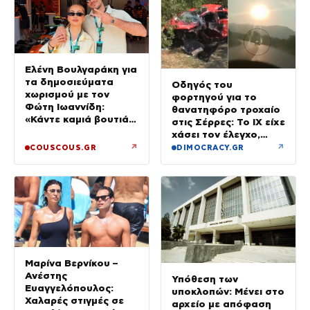
Ελένη Βουλγαράκη για
τα δημοσιεύματα
Οδηγός του
χωρισμού με τον
φορτηγού για το
Φώτη Ιωαννίδη:
θανατηφόρο τροχαίο
«Κάντε καμιά βουτιά
στις Σέρρες: Το ΙΧ είχε
με το κεφάλι να
χάσει τον έλεγχο,
δροσιστείτε»
έφυγε στο αντίθετο
↗
↗
COUSCOUS.GR
DIMOCRACY.GR
ρεύμα
Μαρίνα Βερνίκου –
Ανέστης
Υπόθεση των
Ευαγγελόπουλος:
υποκλοπών: Μένει στο
Χαλαρές στιγμές σε
αρχείο με απόφαση