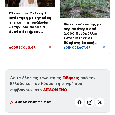
Ελεονώρα Μελέτη: Η
ανάρτηση με την κόρη
της και η αποκάλυψη
Φυτεία κάνναβης με
«Στην ίδια παραλία
περισσότερα από
έμαθα ότι ήμουν
2.000 δενδρύλλια
έγκυος»
εντοπίστηκε σε
δύσβατη δασική
περιοχή στη Φθιώτιδα
↗
↗
COUSCOUS.GR
DIMOCRACY.GR
Ειδήσεις
Δείτε όλες τις τελευταίες
από την
Ελλάδα και τον Κόσμο, τη στιγμή που
ΔΕΔΟΜΕΝΟ
συμβαίνουν, στο
.
ΑΚΟΛΟΥΘΗΣΤΕ ΜΑΣ