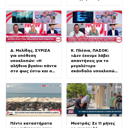
χρηματισμό ενώ
ήθελαν να
εξυπηρετήσουν
συμπολίτες»
Δ. Μελίδης, ΣΥΡΙΖΑ
Κ. Πλέσια, ΠΑΣΟΚ:
για υπόθεση
«Δεν έχουμε λάβει
υποκλοπών: «Η
απαντήσεις για το
αλήθεια βγαίνει πάντα
μεγαλύτερο
στο φως έστω και αν
σκάνδαλο υποκλοπών
αργεί»
στη Μεταπολίτευση»
Πέντε καταστήματα
Μυστράς: Σε 11 μήνες