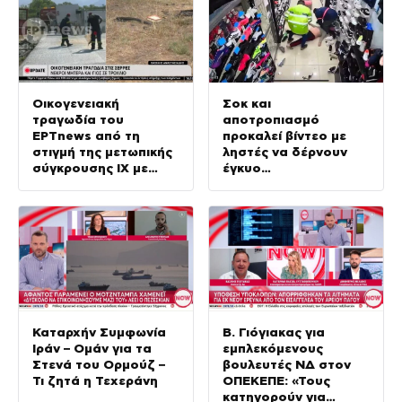
Οικογενειακή
Σοκ και
τραγωδία του
αποτροπιασμό
ΕΡΤnews από τη
προκαλεί βίντεο με
στιγμή της μετωπικής
ληστές να δέρνουν
σύγκρουσης ΙΧ με
έγκυο
φορτηγό
καταστηματάρχη
Καταρχήν Συμφωνία
Β. Γιόγιακας για
Ιράν – Ομάν για τα
εμπλεκόμενους
Στενά του Ορμούζ –
βουλευτές ΝΔ στον
Τι ζητά η Τεχεράνη
ΟΠΕΚΕΠΕ: «Τους
κατηγορούν για