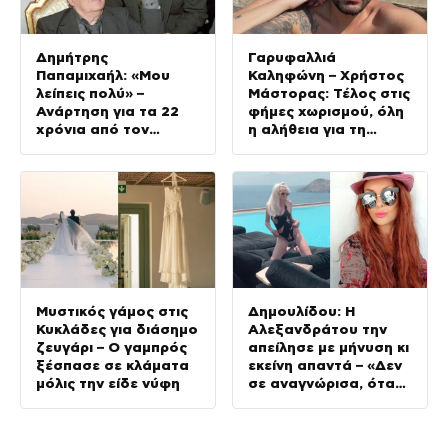
Δημήτρης
Γαρυφαλλιά
Παπαμιχαήλ: «Μου
Καληφώνη – Χρήστος
λείπεις πολύ» –
Μάστορας: Τέλος στις
Ανάρτηση για τα 22
φήμες χωρισμού, όλη
χρόνια από τον
η αλήθεια για τη
θάνατο του πατέρα
σχέση τους
του
Μυστικός γάμος στις
Δημουλίδου: Η
Κυκλάδες για διάσημο
Αλεξανδράτου την
ζευγάρι – Ο γαμπρός
απείλησε με μήνυση κι
ξέσπασε σε κλάματα
εκείνη απαντά – «Δεν
μόλις την είδε νύφη
σε αναγνώρισα, όταν
κατάλαβα ποια είσαι
σοκαρίστικα»