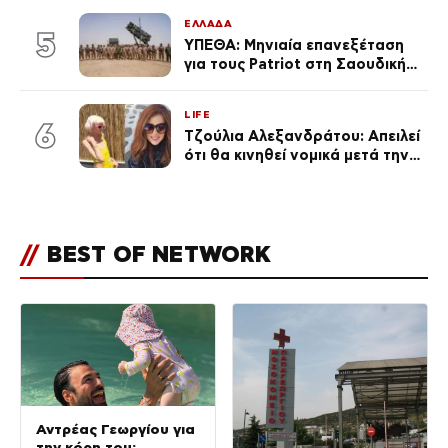
τουλάχιστον 25 κιλά η
ΕΛΛΑΔΑ
καθεμία…» (Βίντεο)
5
ΥΠΕΘΑ: Μηνιαία επανεξέταση
για τους Patriot στη Σαουδική
Αραβία
LIFE
6
Τζούλια Αλεξανδράτου: Απειλεί
ότι θα κινηθεί νομικά μετά την
ανάρτηση της Δημουλίδου
//
BEST OF NETWORK
Αντρέας Γεωργίου για
την κόρη του: