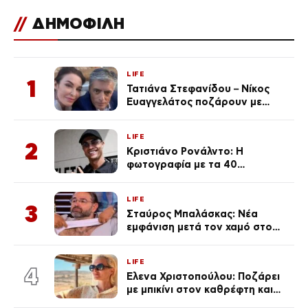
//
ΔΗΜΟΦΙΛΗ
LIFE
1
Τατιάνα Στεφανίδου – Νίκος
Ευαγγελάτος ποζάρουν με
μαγιό σε παραλία στην
Κεφαλονιά
LIFE
2
Κριστιάνο Ρονάλντο: Η
φωτογραφία με τα 40
πανάκριβα αυτοκίνητα στο
γκαράζ του ξεπέρασε τα 20,7
LIFE
εκ. likes
3
Σταύρος Μπαλάσκας: Νέα
εμφάνιση μετά τον χαμό στο
«Πρωινό» (Φωτογραφία)
LIFE
4
Έλενα Χριστοπούλου: Ποζάρει
με μπικίνι στον καθρέφτη και
εντυπωσιάζει – «Χάνουμε