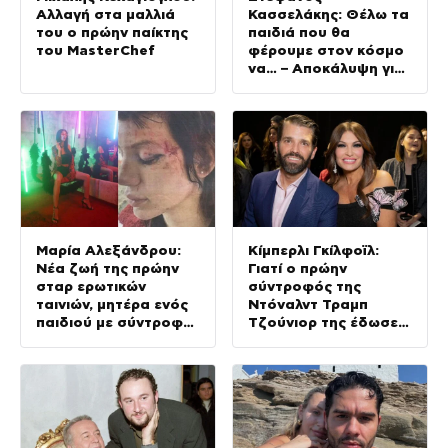
Αλλαγή στα μαλλιά
Κασσελάκης: Θέλω τα
του ο πρώην παίκτης
παιδιά που θα
του MasterChef
φέρουμε στον κόσμο
να… – Αποκάλυψη για
την οικογένεια με τον
Τάιλερ
Μαρία Αλεξάνδρου:
Κίμπερλι Γκίλφοϊλ:
Νέα ζωή της πρώην
Γιατί ο πρώην
σταρ ερωτικών
σύντροφός της
ταινιών, μητέρα ενός
Ντόναλντ Τραμπ
παιδιού με σύντροφο
Τζούνιορ της έδωσε
επιχειρηματία
7,6 εκατ. δολάρια – Η
(Φωτογραφίες)
συμφωνία 2 χρόνια
μετά τον χωρισμό