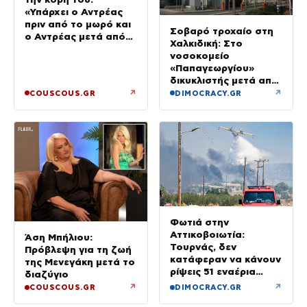
«Υπάρχει ο Αντρέας
πριν από το μωρό και
Σοβαρό τροχαίο στη
ο Αντρέας μετά από
Χαλκιδική: Στο
αυτό – Έθεσα άλλες
νοσοκομείο
προτεραιότητες»
«Παπαγεωργίου»
δικυκλιστής μετά από
σύγκρουση
↗
↗
COUSCOUS.GR
DIMOCRACY.GR
Φωτιά στην
Αττικοβοιωτία:
Άση Μπήλιου:
Τουρνάς, δεν
Πρόβλεψη για τη ζωή
κατάφεραν να κάνουν
της Μενεγάκη μετά το
ρίψεις 51 εναέρια
διαζύγιο
μέσα
↗
↗
COUSCOUS.GR
DIMOCRACY.GR