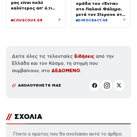
μας είναι πολύ
ομάδα του «Έντικ»
καλύτερος απ’ ό,τι
στο Παλαιό Φάληρο,
είχα φανταστεί
μετά τον 31χρονο στη
Γερμανία
↗
↗
COUSCOUS.GR
DIMOCRACY.GR
Ειδήσεις
Δείτε όλες τις τελευταίες
από την
Ελλάδα και τον Κόσμο, τη στιγμή που
ΔΕΔΟΜΕΝΟ
συμβαίνουν, στο
.
ΑΚΟΛΟΥΘΗΣΤΕ ΜΑΣ
//
ΣΧΟΛΙΑ
Γίνετε ο πρώτος που θα σχολιάσει αυτό το άρθρο.