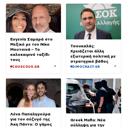
Ευγενία Σαμαρά στο
Μεξικό με τον Νίκο
Τσουκαλάς:
Μουτσινά – Το
Χρειάζεται άλλη
καλοκαιρινό ταξίδι
εξωτερική πολιτική με
τους
στρατηγικό βάθος
↗
↗
COUSCOUS.GR
DIMOCRACY.GR
Λένα Παπαληγούρα
για τον σύζυγό της
Greek Mafia: Νέα
Άκη Πάντο: Ο γάμος
σύλληψη για την