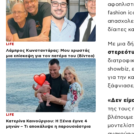
αφοπλιστι
fashion i
απασχολεί
δίαιτες κ
Με μια δή
LIFE
Λάμπρος Κωνσταντάρας: Μου χρωστάς
στερεότυ
μια επίσκεψη για τον πατέρα του (Βίντεο)
διατροφι
showbiz, 
για την κ
ξάφνιασε,
«Δεν είμ
της τους 
LIFE
βλέπουμε 
Κατερίνα Καινούργιου: Η Ξένια έγινε 4
μοντελίστ
μηνών – Τι αποκάλυψε η παρουσιάστρια
ανακούφι