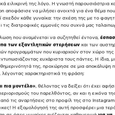
κά ειλικρινή της λόγο. Η γνωστή παρουσιάστρια κ
con αποφάσισε να μιλήσει ανοιχτά για ένα θέμα πο
 σχεδόν κάθε γυναίκα: την σχέση της με το φαγητό
αι τις διατροφικές εμμονές που συχνά μας ταλαιπω
λωση που αναμένεται να συζητηθεί έντονα,
έσπασ
πα των εξαντλητικών στερήσεων
και των αυστη
κών προγραμμάτων που κυριαρχούν στον χώρο της
εντυπωσιάζοντας ευχάριστα τους πάντες. Η ίδια, 
αθημερινότητά της, προχώρησε σε μια αποκάλυψη 
 λέγοντας χαρακτηριστικά τη φράση:
αι πια μοντέλο»
, θέλοντας να δείξει ότι έχει αφήσ
περιορισμούς του παρελθόντος, αν και η εικόνα τη
από τις αναρτήσεις στο προφίλ της στο Instagram
ικες! Η εξομολόγησή της αυτή προσφέρει μια τερ
ση σε όσες γυναίκες πιέζονται καθημερινά
για να