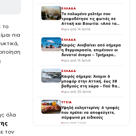
ΕΛΛΑΔΑ
Το πολωμένο μελτέμι που
τροφοδότησε τις φωτιές σε
Αττική και Βοιωτία: «Από τα
 το
ισχυρότερα επεισόδια των
πριν από 14 λεπτά
τελευταίων 50 χρόνων»
ίμαι πια
ΕΛΛΑΔΑ
υκτικά,
Καιρός: Ανεβαίνει από σήμερα
η θερμοκρασία, επιμένουν οι
χοποίηση
δυνατοί άνεμοι – Τριήμερο
η
κύμα ζέστης με 40°C από το
πριν από 15 λεπτά
Σάββατο
ΕΛΛΑΔΑ
Καιρός σήμερα: Άνεμοι 6
μποφόρ στην Αττική, έως 38
βαθμούς στη χώρα – Πού θα
βρέξει
πριν από 35 λεπτά
ΥΓΕΙΑ
Υψηλή χοληστερίνη: 6 τροφές
που πρέπει να αποφεύγετε,
ης όλα
σύμφωνα με ειδικούς
της
πριν από 1 ώρα
με τον
MEDIA