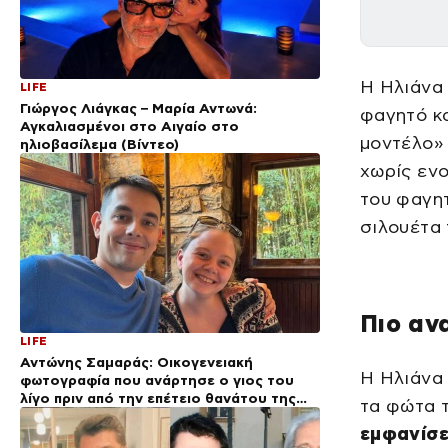
Η Ηλιάνα 
LIFE
Γιώργος Λιάγκας – Μαρία Αντωνά:
φαγητό κα
Αγκαλιασμένοι στο Αιγαίο στο
μοντέλο» 
ηλιοβασίλεμα (Βίντεο)
χωρίς ενο
του φαγητ
σιλουέτα 
Πιο αν
LIFE
Αντώνης Σαμαράς: Οικογενειακή
Η Ηλιάνα
φωτογραφία που ανάρτησε ο γιος του
λίγο πριν από την επέτειο θανάτου της
τα φώτα 
Λένας
εμφανίσε