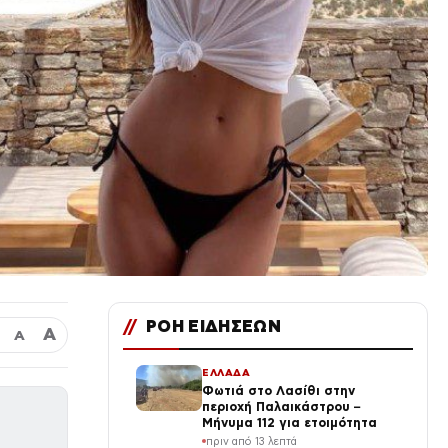
//
ΡΟΗ ΕΙΔΗΣΕΩΝ
Α
Α
ΕΛΛΑΔΑ
Φωτιά στο Λασίθι στην
περιοχή Παλαικάστρου –
Μήνυμα 112 για ετοιμότητα
πριν από 13 λεπτά