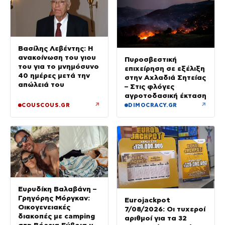
Βασίλης Λεβέντης: Η
ανακοίνωση του γιου
Πυροσβεστική
του για το μνημόσυνο
επιχείρηση σε εξέλιξη
40 ημέρες μετά την
στην Αχλαδιά Σητείας
απώλειά του
– Στις φλόγες
αγροτοδασική έκταση
↗
↗
COUSCOUS.GR
DIMOCRACY.GR
Ευρυδίκη Βαλαβάνη –
Γρηγόρης Μόργκαν:
Eurojackpot
Οικογενειακές
7/08/2026: Οι τυχεροί
διακοπές με camping
αριθμοί για τα 32
στη Βόρεια Εύβοια με