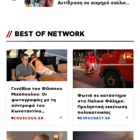
Αντίδραση σε αιχμηρό σχόλιο
για την Τούνη με αφορμή το
μεγάλωμα του Πάρη
//
BEST OF NETWORK
Γενέθλια του Φίλιππου
Μιχόπουλου: Οι
Φωτιά σε κατάστημα
φωτογραφίες με τη
στο Παλαιό Φάληρο:
σύντροφό του
Προληπτική εκκένωση
Κωνσταντίνα
πολυκατοικίας
Ευρυπίδου και το
↗
↗
COUSCOUS.GR
DIMOCRACY.GR
δημόσιο «Σ’ αγαπώ»