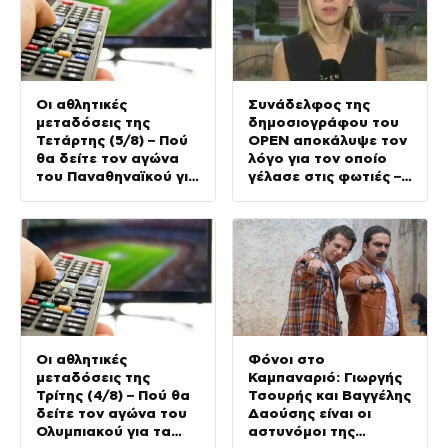
Οι αθλητικές
Συνάδελφος της
μεταδόσεις της
δημοσιογράφου του
Τετάρτης (5/8) – Πού
OPEN αποκάλυψε τον
θα δείτε τον αγώνα
λόγο για τον οποίο
του Παναθηναϊκού για
γέλασε στις φωτιές –
τα προκριματικά του
Την στηρίζουν και οι
Conference League
πυροσβέστες
Οι αθλητικές
Φόνοι στο
μεταδόσεις της
Καμπαναριό: Γιωργής
Τρίτης (4/8) – Πού θα
Τσουρής και Βαγγέλης
δείτε τον αγώνα του
Δαούσης είναι οι
Ολυμπιακού για τα
αστυνόμοι της