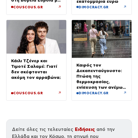
εκατομμύρια ευρώ
τον ενός έτους γιο
↗
↗
COUSCOUS.GR
DIMOCRACY.GR
τους
Κάιλι Τζένερ και
Καιρός τον
Τιμοτέ Σαλαμέ: Γιατί
Δεκαπενταύγουστο:
δεν σκέφτονται
Πτώση της
ακόμη τον αρραβώνα;
θερμοκρασίας,
ενίσχυση των ανέμων
και καταιγίδες όπου
↗
↗
COUSCOUS.GR
DIMOCRACY.GR
θα εκδηλωθούν
Ειδήσεις
Δείτε όλες τις τελευταίες
από την
Ελλάδα και τον Κόσμο, τη στιγμή που