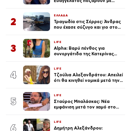
Ευαγγελάτος ποζάρουν με
μαγιό σε παραλία στην
Κεφαλονιά
ΕΛΛΑΔΑ
2
Τραγωδία στις Σέρρες: Άνδρας
που έχασε σύζυγο και γιο στο
τροχαίο λέει «Τα έχασα όλα, κάτι
με τράβαγε στην καρδιά μου»
LIFE
3
Alpha: Βαρύ πένθος για
συνεργάτιδα της Κατερίνας
Καινούργιου – «Κουράστηκες
πολύ… Απόψε είσαι στα χέρια
LIFE
του Θεού»
4
Τζούλια Αλεξανδράτου: Απειλεί
ότι θα κινηθεί νομικά μετά την
ανάρτηση της Δημουλίδου
LIFE
5
Σταύρος Μπαλάσκας: Νέα
εμφάνιση μετά τον χαμό στο
«Πρωινό» (Φωτογραφία)
LIFE
6
Δημήτρη Αλεξάνδρου: