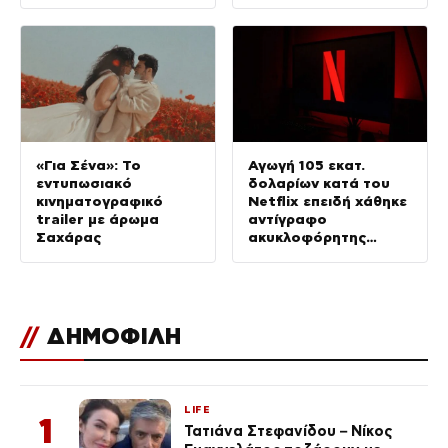
προκριματικά του
συμφοράς
Champions League
«Για Σένα»: Το
Αγωγή 105 εκατ.
εντυπωσιακό
δολαρίων κατά του
κινηματογραφικό
Netflix επειδή χάθηκε
trailer με άρωμα
αντίγραφο
Σαχάρας
ακυκλοφόρητης
ταινίας με τον
Νίκολας Κέιτζ
//
ΔΗΜΟΦΙΛΗ
LIFE
1
Τατιάνα Στεφανίδου – Νίκος