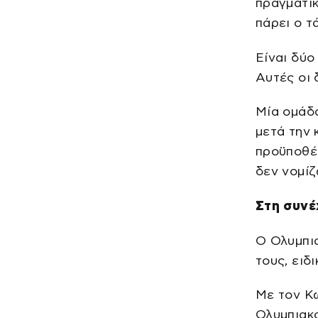
πραγματικ
πάρει ο τ
Είναι δύο
Αυτές οι 
Μία ομάδα
μετά την 
προϋποθέσ
δεν νομίζ
Στη συνέ
Ο Ολυμπια
τους, ειδ
Με τον Κώ
Ολυμπιακο