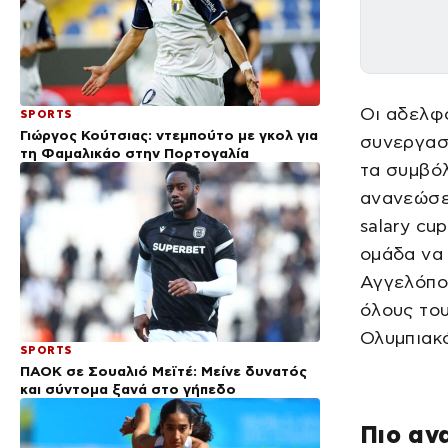
Οι αδελφ
SPORTS
Γιώργος Κούτσιας: ντεμπούτο με γκολ για
συνεργασί
τη Φαμαλικάο στην Πορτογαλία
τα συμβόλ
ανανεώσει
salary cu
ομάδα να 
Αγγελόπο
όλους του
Ολυμπιακό
SPORTS
ΠΑΟΚ σε Σουαλιό Μεϊτέ: Μείνε δυνατός
και σύντομα ξανά στο γήπεδο
Πιο αν