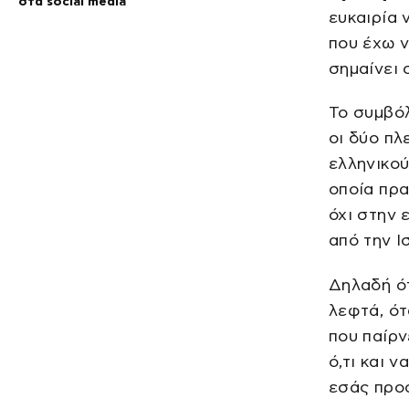
στα social media
ευκαιρία 
που έχω ν
σημαίνει 
Το συμβόλ
οι δύο πλ
ελληνικού
οποία πρα
όχι στην 
από την Ι
Δηλαδή ότ
λεφτά, ότ
που παίρν
ό,τι και ν
εσάς προσ