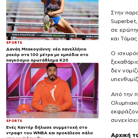
Στην παρ
Superbet,
σε ερώτησ
και Τόμας
SPORTS
Δανάη Μπακογιάννη: νέο πανελλήνιο
Ο ισχυρό
ρεκόρ στα 100 μέτρα με εμπόδια στο
παγκόσμιο πρωτάθλημα Κ20
ξεκαθάρισ
δεν νομίζ
υπενθυμίζ
Από την π
Ολυμπιακό
εκφράζον
συνεχίσει
SPORTS
Ενές Καντέρ δήλωσε συμμετοχή στο
ντραφτ του WNBA και προκάλεσε σάλο
Αρχική τ