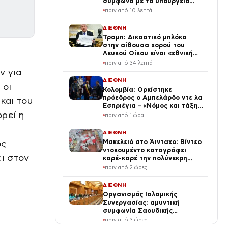
σύμφωνα με το υπουργείο
Υγείας
πριν από 10 λεπτά
ΔΙΕΘΝΗ
Τραμπ: Δικαστικό μπλόκο
στην αίθουσα χορού του
Λευκού Οίκου είναι «εθνική
ντροπή»
πριν από 34 λεπτά
ν για
ΔΙΕΘΝΗ
 οι
Κολομβία: Ορκίστηκε
πρόεδρος ο Αμπελάρδο ντε λα
και του
Εσπριέγια – «Νόμος και τάξη»
ρεί η
με κάθε κόστος
πριν από 1 ώρα
ΔΙΕΘΝΗ
ος
Μακελειό στο Άινταχο: Βίντεο
ντοκουμέντο καταγράφει
ει στον
καρέ-καρέ την πολύνεκρη
επίθεση του 24χρονου
πριν από 2 ώρες
ΔΙΕΘΝΗ
Οργανισμός Ισλαμικής
Συνεργασίας: αμυντική
συμφωνία Σαουδικής
Αραβίας, Τουρκίας και
πριν από 3 ώρες
Πακιστάν ως «πυλώνας