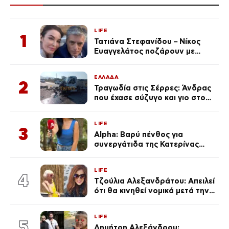
LIFE
1
Τατιάνα Στεφανίδου – Νίκος
Ευαγγελάτος ποζάρουν με
μαγιό σε παραλία στην
Κεφαλονιά
ΕΛΛΑΔΑ
2
Τραγωδία στις Σέρρες: Άνδρας
που έχασε σύζυγο και γιο στο
τροχαίο λέει «Τα έχασα όλα, κάτι
με τράβαγε στην καρδιά μου»
LIFE
3
Alpha: Βαρύ πένθος για
συνεργάτιδα της Κατερίνας
Καινούργιου – «Κουράστηκες
πολύ… Απόψε είσαι στα χέρια
LIFE
του Θεού»
4
Τζούλια Αλεξανδράτου: Απειλεί
ότι θα κινηθεί νομικά μετά την
ανάρτηση της Δημουλίδου
LIFE
5
Δημήτρη Αλεξάνδρου: