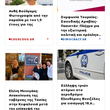
Ανθή Βούλγαρη:
Φωτογραφία από την
Συμφωνία Τουρκίας-
παραλία με τον 1,5
Σαουδικής Αραβίας-
έτους γιο της
Πακιστάν: Πλήγμα για
την εξωτερική
πολιτική και πρόκληση
για την Αθήνα, λέει η
↗
↗
COUSCOUS.GR
DIMOCRACY.GR
ΕΛΑΣ
Σύλληψη τριών
ατόμων στο
Ελένη Μενεγάκη:
αεροδρόμιο
Ανακοίνωση της
Ελευθέριος Βενιζέλος
ταβέρνας της Τασίας
για εισαγωγή 18,6
στην Κεφαλονιά μετά
κιλών υδροπονικής
την επίσκεψή της