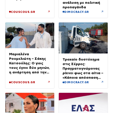
ανάλυση με πολιτική
προπαγάνδα
↗
↗
COUSCOUS.GR
DIMOCRACY.GR
Μαριαλένα
Ρουμελιώτη – Σάκης
Τροχαίο δυστύχημα
Κατσούλης: Ο γιος
στις Σέρρες:
τους έγινε δύο μηνών,
Πραγματογνώμονας
η ανάρτηση από την
ρίχνει φως στα αίτια –
παραλία
«Κάποια απόσπαση
προσοχής, ίσως
↗
↗
COUSCOUS.GR
DIMOCRACY.GR
μίλησε στο κινητό»