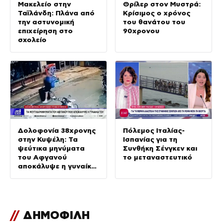
Μακελείο στην
Θρίλερ στον Μυστρά:
Ταϊλάνδη: Πλάνα από
Κρίσιμος ο χρόνος
την αστυνομική
του θανάτου του
επιχείρηση στο
90χρονου
σχολείο
Δολοφονία 38χρονης
Πόλεμος Ιταλίας-
στην Κυψέλη: Τα
Ισπανίας για τη
ψεύτικα μηνύματα
Συνθήκη Σένγκεν και
του Αφγανού
το μεταναστευτικό
αποκάλυψε η γυναίκα
του
//
ΔΗΜΟΦΙΛΗ