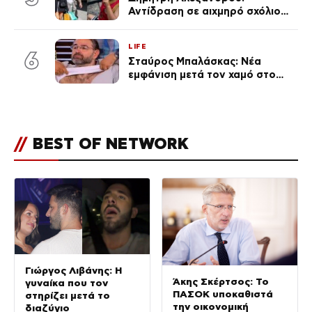
Αντίδραση σε αιχμηρό σχόλιο
για την Τούνη με αφορμή το
μεγάλωμα του Πάρη
LIFE
6
Σταύρος Μπαλάσκας: Νέα
εμφάνιση μετά τον χαμό στο
«Πρωινό» (Φωτογραφία)
//
BEST OF NETWORK
Γιώργος Λιβάνης: Η
Άκης Σκέρτσος: Το
γυναίκα που τον
ΠΑΣΟΚ υποκαθιστά
στηρίζει μετά το
την οικονομική
διαζύγιο