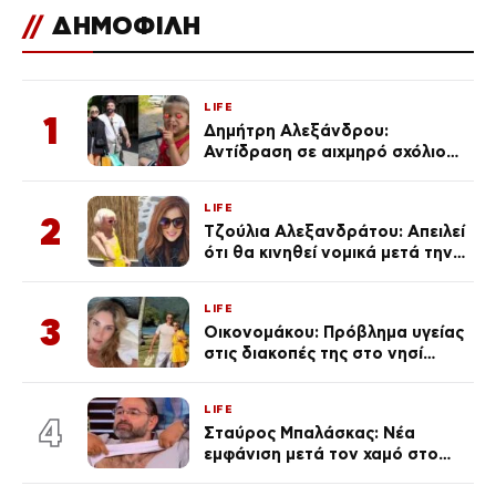
//
ΔΗΜΟΦΙΛΗ
LIFE
1
Δημήτρη Αλεξάνδρου:
Αντίδραση σε αιχμηρό σχόλιο
για την Τούνη με αφορμή το
μεγάλωμα του Πάρη
LIFE
2
Τζούλια Αλεξανδράτου: Απειλεί
ότι θα κινηθεί νομικά μετά την
ανάρτηση της Δημουλίδου
LIFE
3
Οικονομάκου: Πρόβλημα υγείας
στις διακοπές της στο νησί
Μπόρα Μπόρα – «Έσκασε όλη η
κούραση του χειμώνα»
LIFE
4
Σταύρος Μπαλάσκας: Νέα
εμφάνιση μετά τον χαμό στο
«Πρωινό» (Φωτογραφία)