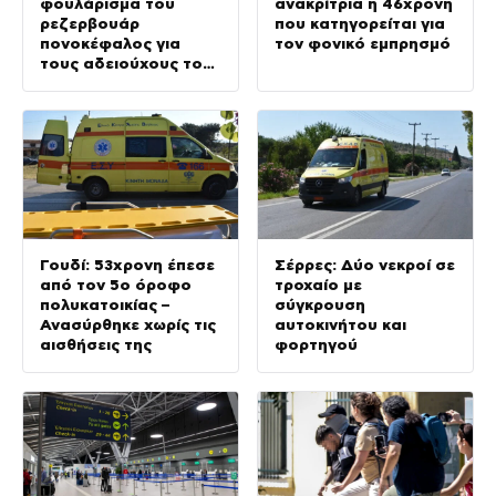
φουλάρισμα του
ανακρίτρια η 46χρονη
ρεζερβουάρ
που κατηγορείται για
πονοκέφαλος για
τον φονικό εμπρησμό
τους αδειούχους του
Αυγούστου
Γουδί: 53χρονη έπεσε
Σέρρες: Δύο νεκροί σε
από τον 5ο όροφο
τροχαίο με
πολυκατοικίας –
σύγκρουση
Ανασύρθηκε χωρίς τις
αυτοκινήτου και
αισθήσεις της
φορτηγού