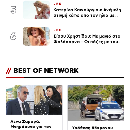
LIFE
5
Κατερίνα Καινούργιου: Ανέμελη
στιγμή κάτω από τον ήλιο με
τους followers της
(φωτογραφία)
LIFE
6
Σίσσυ Χρηστίδου: Με μαγιό στα
Φαλάσαρνα – Οι πόζες με τους
διάσημους φίλους της
(φωτογραφίες & βίντεο)
//
BEST OF NETWORK
Λένα Σαμαρά:
Μνημόσυνο για τον
Υπόθεση 55χρονου