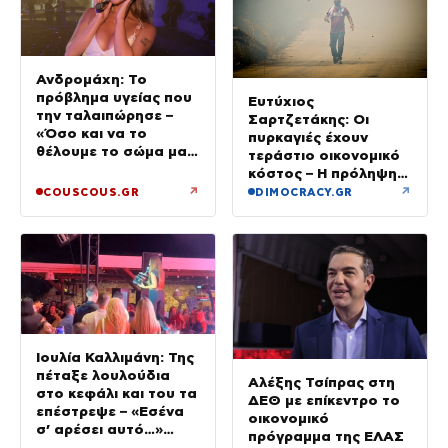
Ανδρομάχη: Το
πρόβλημα υγείας που
Ευτύχιος
την ταλαιπώρησε –
Σαρτζετάκης: Οι
«Όσο και να το
πυρκαγιές έχουν
θέλουμε το σώμα μας
τεράστιο οικονομικό
φωνάζει “όχι”»
κόστος – Η πρόληψη
κοστίζει λιγότερο από
↗
↗
COUSCOUS.GR
DIMOCRACY.GR
την αποκατάσταση
Ιουλία Καλλιμάνη: Της
πέταξε λουλούδια
Αλέξης Τσίπρας στη
στο κεφάλι και του τα
ΔΕΘ με επίκεντρο το
επέστρεψε – «Εσένα
οικονομικό
σ’ αρέσει αυτό…»
πρόγραμμα της ΕΛΑΣ
(βίντεο)