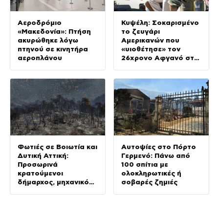
Αεροδρόμιο
Κυψέλη: Σοκαρισμένο
«Μακεδονία»: Πτήση
το ζευγάρι
ακυρώθηκε λόγω
Αμερικανών που
πτηνού σε κινητήρα
«υιοθέτησε» τον
αεροπλάνου
26χρονο Αφγανό στη
Λέσβο
Φωτιές σε Βοιωτία και
Αυτοψίες στο Πόρτο
Δυτική Αττική:
Γερμενό: Πάνω από
Προσωρινά
100 σπίτια με
κρατούμενοι
ολοκληρωτικές ή
δήμαρχος, μηχανικός
σοβαρές ζημιές
και ιδιοκτήτης
αιολικού πάρκου