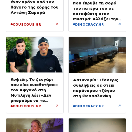
έναν χρόνο από τον
που έκρυβε τη σορό
θάνατο της κόρης του
του πατέρα του σε
Αντώνη Σαμαρά
καταψύκτη στον
Μυστρά: Αλλάζει την
υπερασπιστική του
↗
↗
COUSCOUS.GR
DIMOCRACY.GR
γραμμή
Κυψέλη: Το ζευγάρι
Αστυνομία: Τέσσερις
που είχε «υιοθετήσει»
συλλήψεις σε στέκι
τον Αφγανό στη
παράνομου τζόγου
Μυτιλήνη λέει «Δεν
στη Θεσσαλονίκη
μπορούμε να το
πιστέψουμε»
↗
↗
COUSCOUS.GR
DIMOCRACY.GR