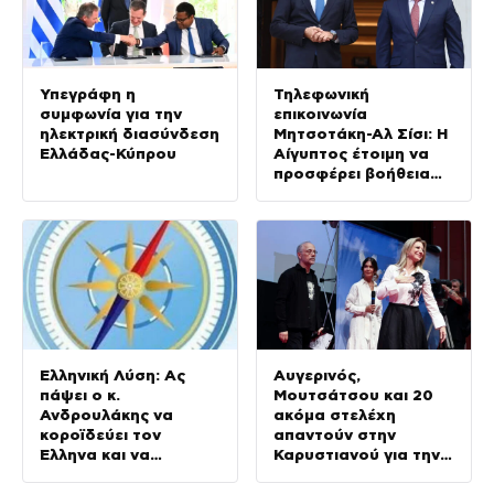
Υπεγράφη η
Τηλεφωνική
συμφωνία για την
επικοινωνία
ηλεκτρική διασύνδεση
Μητσοτάκη-Αλ Σίσι: Η
Ελλάδας-Κύπρου
Αίγυπτος έτοιμη να
προσφέρει βοήθεια
για τις πυρκαγιές
Ελληνική Λύση: Ας
Αυγερινός,
πάψει ο κ.
Μουτσάτσου και 20
Ανδρουλάκης να
ακόμα στελέχη
κοροϊδεύει τον
απαντούν στην
Έλληνα και να
Καρυστιανού για την
προκαλεί
αποχώρησή τους:
«Αρνηθήκαμε να