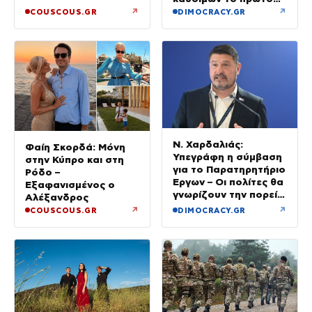
εξάμηνο του έτους
↗
↗
COUSCOUS.GR
DIMOCRACY.GR
Ν. Χαρδαλιάς:
Φαίη Σκορδά: Μόνη
Υπεγράφη η σύμβαση
στην Κύπρο και στη
για το Παρατηρητήριο
Ρόδο –
Έργων – Οι πολίτες θα
Εξαφανισμένος ο
γνωρίζουν την πορεία
Αλέξανδρος
κάθε έργου στην
↗
↗
COUSCOUS.GR
DIMOCRACY.GR
περιοχή τους