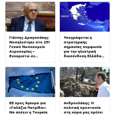
συμβιβαστούμε»
Γιάννης Δραγασάκης:
Υπογράφεται η
Νοσηλεύτηκε στο 251
στρατηγικής
Γενικό Νοσοκομείο
σημασίας συμφωνία
Αεροπορίας –
για την ηλεκτρική
Ευχαριστώ σε
διασύνδεση Ελλάδας-
γιατρούς και
Κύπρου παρουσία του
νοσηλευτές
Πρωθυπουργού
EE προς Άγκυρα για
Ανδρουλάκης: Η
«Γαλάζια Πατρίδα»:
πολιτική προστασία
Να απέχει η Τουρκία
στη χώρα μας πρέπει