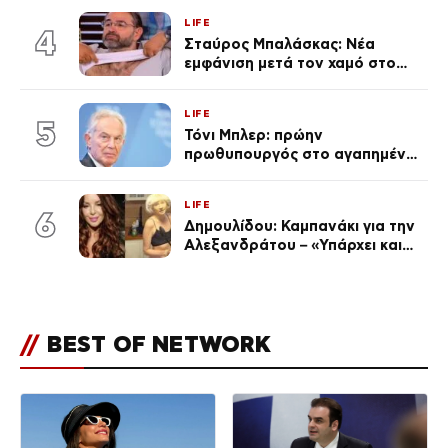
επέτειος που φέτος πέρασε
LIFE
απαρατήρητη
4
Σταύρος Μπαλάσκας: Νέα
εμφάνιση μετά τον χαμό στο
«Πρωινό» (Φωτογραφία)
LIFE
5
Τόνι Μπλερ: πρώην
πρωθυπουργός στο αγαπημένο
του Πόρτο Χέλι
LIFE
6
Δημουλίδου: Καμπανάκι για την
Αλεξανδράτου – «Υπάρχει και
ένα μικρό παιδί πίσω που
χρειάζεται τη μάνα του»
//
BEST OF NETWORK