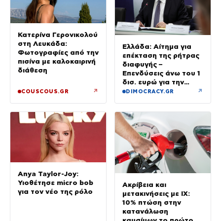
Κατερίνα Γερονικολού
στη Λευκάδα:
Ελλάδα: Αίτημα για
Φωτογραφίες από την
επέκταση της ρήτρας
πισίνα με καλοκαιρινή
διαφυγής –
διάθεση
Επενδύσεις άνω του 1
δισ. ευρώ για την
Ενέργεια έως το 2028
↗
↗
COUSCOUS.GR
DIMOCRACY.GR
Anya Taylor-Joy:
Υιοθέτησε micro bob
Ακρίβεια και
για τον νέο της ρόλο
μετακινήσεις με ΙΧ:
10% πτώση στην
κατανάλωση
καυσίμων το πρώτο