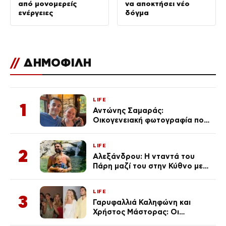
από μονομερείς
να αποκτήσει νέο
ενέργειες
δόγμα
//
ΔΗΜΟΦΙΛΗ
LIFE
1
Αντώνης Σαμαράς:
Οικογενειακή φωτογραφία που
ανάρτησε ο γιος του λίγο πριν
από την επέτειο θανάτου της
LIFE
Λένας
2
Αλεξάνδρου: Η νταντά του
Πάρη μαζί του στην Κύθνο με
τον μικρό και την Ελληνίδου
(Φωτογραφίες)
LIFE
3
Γαρυφαλλιά Καληφώνη και
Χρήστος Μάστορας: Οι
χωριστές διακοπές και η