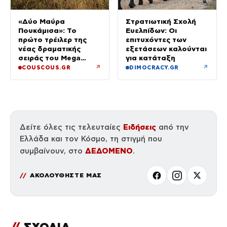
«Δύο Μαύρα
Στρατιωτική Σχολή
Πουκάμισα»: Το
Ευελπίδων: Οι
πρώτο τρέιλερ της
επιτυχόντες των
νέας δραματικής
εξετάσεων καλούνται
σειράς του Mega
για κατάταξη
κυκλοφόρησε
↗
↗
COUSCOUS.GR
DIMOCRACY.GR
Ειδήσεις
Δείτε όλες τις τελευταίες
από την
Ελλάδα και τον Κόσμο, τη στιγμή που
ΔΕΔΟΜΕΝΟ
συμβαίνουν, στο
.
ΑΚΟΛΟΥΘΗΣΤΕ ΜΑΣ