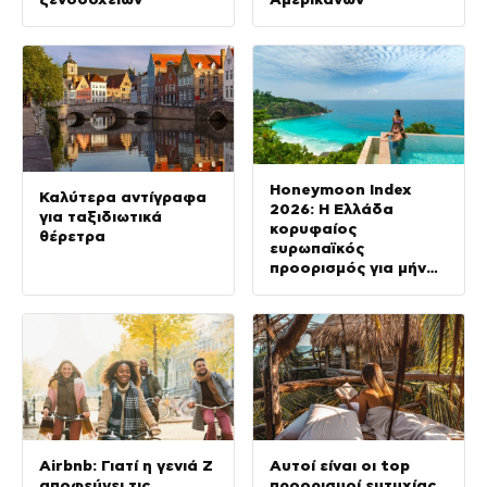
Honeymoon Index
Καλύτερα αντίγραφα
2026: Η Ελλάδα
για ταξιδιωτικά
κορυφαίος
θέρετρα
ευρωπαϊκός
προορισμός για μήνα
του μέλιτος
Airbnb: Γιατί η γενιά Z
Αυτοί είναι οι top
αποφεύγει τις
προορισμοί ευτυχίας