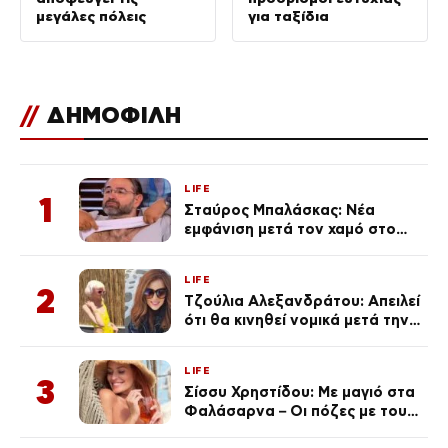
μεγάλες πόλεις
για ταξίδια
//
ΔΗΜΟΦΙΛΗ
LIFE
1
Σταύρος Μπαλάσκας: Νέα
εμφάνιση μετά τον χαμό στο
«Πρωινό» (Φωτογραφία)
LIFE
2
Τζούλια Αλεξανδράτου: Απειλεί
ότι θα κινηθεί νομικά μετά την
ανάρτηση της Δημουλίδου
LIFE
3
Σίσσυ Χρηστίδου: Με μαγιό στα
Φαλάσαρνα – Οι πόζες με τους
διάσημους φίλους της