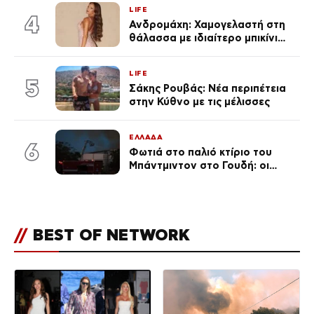
(φωτογραφίες & βίντεο)
LIFE
4
Ανδρομάχη: Χαμογελαστή στη
θάλασσα με ιδιαίτερο μπικίνι
μετά τον χωρισμό της
(φωτογραφία)
LIFE
5
Σάκης Ρουβάς: Νέα περιπέτεια
στην Κύθνο με τις μέλισσες
ΕΛΛΑΔΑ
6
Φωτιά στο παλιό κτίριο του
Μπάντμιντον στο Γουδή: οι
δικηγόροι των κατηγορουμένων
λένε «Η δικογραφία περιέχει
πλήθος ελλείψεων και σοβαρών
κενών»
//
BEST OF NETWORK