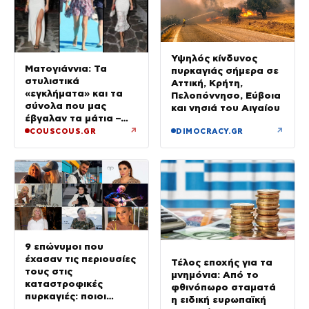
Υψηλός κίνδυνος
Ματογιάννια: Τα
πυρκαγιάς σήμερα σε
στυλιστικά
Αττική, Κρήτη,
«εγκλήματα» και τα
Πελοπόννησο, Εύβοια
σύνολα που μας
και νησιά του Αιγαίου
έβγαλαν τα μάτια –
Μόνο τρεις πήραν 10
↗
↗
COUSCOUS.GR
DIMOCRACY.GR
9 επώνυμοι που
έχασαν τις περιουσίες
Τέλος εποχής για τα
τους στις
μνημόνια: Από το
καταστροφικές
φθινόπωρο σταματά
πυρκαγιές: ποιοι
η ειδική ευρωπαϊκή
έμειναν χωρίς σπίτια