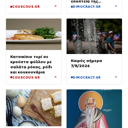
εποπτεία της
ελληνικής οικονομίας
↗
↗
COUSCOUS.GR
DIMOCRACY.GR
Κατσικίσιο τυρί σε
Καιρός σήμερα
κρούστα φύλλου με
7/8/2026
σαλάτα ρόκας, ρόδι
και κουκουνάρια
↗
↗
COUSCOUS.GR
DIMOCRACY.GR