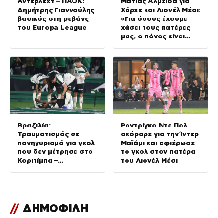
Άντερλεχτ – ΠΑΟΚ:
Ματίας Αλμέιδα για
Δημήτρης Γιαννούλης
Χόρχε και Λιονέλ Μέσι:
βασικός στη ρεβάνς
«Για όσους έχουμε
του Europa League
χάσει τους πατέρες
μας, ο πόνος είναι
αβάσταχος»
Βραζιλία:
Ροντρίγκο Ντε Πολ
Τραυματισμός σε
σκόραρε για την Ίντερ
πανηγυρισμό για γκολ
Μαϊάμι και αφιέρωσε
που δεν μέτρησε στο
το γκολ στον πατέρα
Κοριτίμπα –
του Λιονέλ Μέσι
Σαπεκοένσε
//
ΔΗΜΟΦΙΛΗ