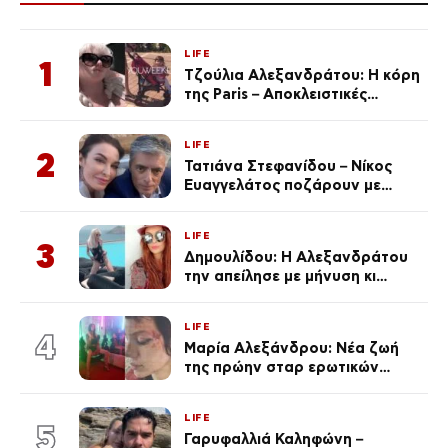
LIFE
1
Τζούλια Αλεξανδράτου: Η κόρη
της Paris – Αποκλειστικές
φωτογραφίες
LIFE
2
Τατιάνα Στεφανίδου – Νίκος
Ευαγγελάτος ποζάρουν με
μαγιό σε παραλία στην
Κεφαλονιά
LIFE
3
Δημουλίδου: Η Αλεξανδράτου
την απείλησε με μήνυση κι
εκείνη απαντά – «Δεν σε
αναγνώρισα, όταν κατάλαβα
LIFE
ποια είσαι σοκαρίστικα»
4
Μαρία Αλεξάνδρου: Νέα ζωή
της πρώην σταρ ερωτικών
ταινιών, μητέρα ενός παιδιού με
σύντροφο επιχειρηματία
LIFE
(Φωτογραφίες)
5
Γαρυφαλλιά Καληφώνη –