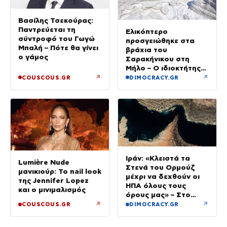
Βασίλης Τσεκούρας:
Παντρεύεται τη
Ελικόπτερο
σύντροφό του Γωγώ
προσγειώθηκε στα
Μπαλή – Πότε θα γίνει
βράχια του
ο γάμος
Σαρακήνικου στη
Μήλο – Ο ιδιοκτήτης
κατέβηκε για μπάνιο
↗
↗
COUSCOUS.GR
DIMOCRACY.GR
Ιράν: «Κλειστά τα
Lumière Nude
Στενά του Ορμούζ
μανικιούρ: Το nail look
μέχρι να δεχθούν οι
της Jennifer Lopez
ΗΠΑ όλους τους
και ο μινιμαλισμός
όρους μας» – Στο
τραπέζι συμφωνία για
↗
↗
COUSCOUS.GR
DIMOCRACY.GR
το άνοιγμα