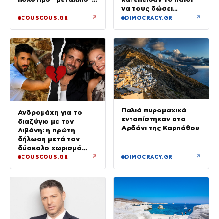
μου είναι η κόρη μου»
να τους δώσει
χρήματα και
↗
↗
COUSCOUS.GR
DIMOCRACY.GR
κοσμήματα
Παλιά πυρομαχικά
Ανδρομάχη για το
εντοπίστηκαν στο
διαζύγιο με τον
Αρδάνι της Καρπάθου
Λιβάνη: η πρώτη
δήλωση μετά τον
δύσκολο χωρισμό
«Όποιος έχει…»
↗
↗
COUSCOUS.GR
DIMOCRACY.GR