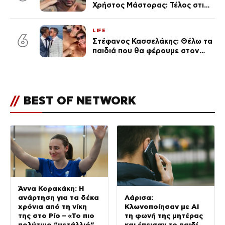
Χρήστος Μάστορας: Τέλος στις
φήμες χωρισμού, όλη η αλήθεια
για τη σχέση τους
LIFE
6
Στέφανος Κασσελάκης: Θέλω τα
παιδιά που θα φέρουμε στον
κόσμο να… – Αποκάλυψη για την
οικογένεια με τον Τάιλερ
//
BEST OF NETWORK
Άννα Κορακάκη: Η
ανάρτηση για τα δέκα
Λάρισα:
χρόνια από τη νίκη
Κλωνοποίησαν με AI
της στο Ρίο – «Το πιο
τη φωνή της μητέρας
πολύτιμο “μετάλλιό”
και έπεισαν το παιδί