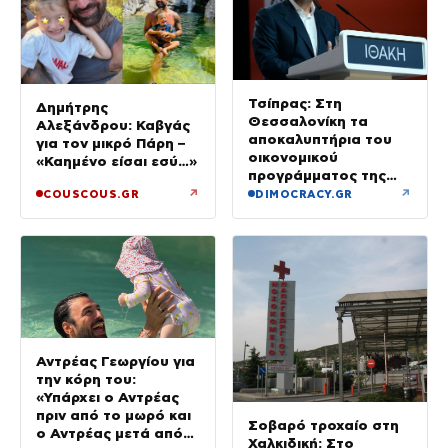
Τσίπρας: Στη
Δημήτρης
Θεσσαλονίκη τα
Αλεξάνδρου: Καβγάς
αποκαλυπτήρια του
για τον μικρό Πάρη –
οικονομικού
«Καημένο είσαι εσύ…»
προγράμματος της
ΕΛ.Α.Σ.
↗
↗
COUSCOUS.GR
DIMOCRACY.GR
Αντρέας Γεωργίου για
την κόρη του:
«Υπάρχει ο Αντρέας
πριν από το μωρό και
Σοβαρό τροχαίο στη
ο Αντρέας μετά από
Χαλκιδική: Στο