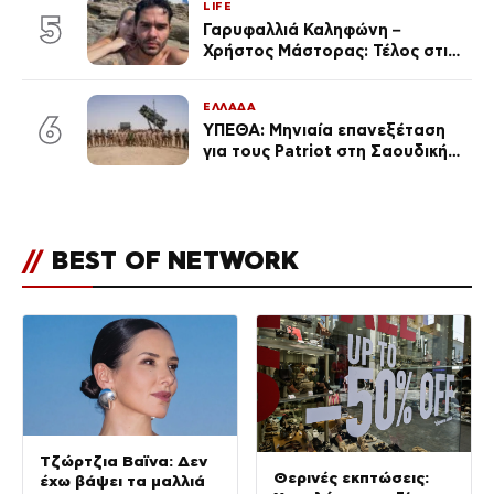
LIFE
5
Γαρυφαλλιά Καληφώνη –
Χρήστος Μάστορας: Τέλος στις
φήμες χωρισμού, όλη η αλήθεια
για τη σχέση τους
ΕΛΛΑΔΑ
6
ΥΠΕΘΑ: Μηνιαία επανεξέταση
για τους Patriot στη Σαουδική
Αραβία
//
BEST OF NETWORK
Τζώρτζια Βαϊνα: Δεν
Θερινές εκπτώσεις:
έχω βάψει τα μαλλιά