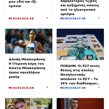
Χαμηλότερος τζίρος
μου εδώ και έξι
και αυξημένες πιέσεις
χρόνια
από το ηλεκτρονικό
εμπόριο
↗
↗
COUSCOUS.GR
DIMOCRACY.GR
Δανάη Μπακογιάννη:
Η 17χρονη κόρη του
ΠΟΕΔΗΝ: Οι 527 κενές
Κώστα Μπακογιάννη
θέσεις στις σχολές
έκανε πανελλήνιο
Νοσηλευτικής
ρεκόρ
απειλούν το ΕΣΥ – Το
34% των διαθέσιμων
δεν καλύφθηκε
↗
↗
COUSCOUS.GR
DIMOCRACY.GR