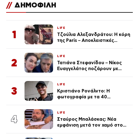
//
ΔΗΜΟΦΙΛΗ
LIFE
1
Τζούλια Αλεξανδράτου: Η κόρη
της Paris – Αποκλειστικές
φωτογραφίες
LIFE
2
Τατιάνα Στεφανίδου – Νίκος
Ευαγγελάτος ποζάρουν με
μαγιό σε παραλία στην
Κεφαλονιά
LIFE
3
Κριστιάνο Ρονάλντο: Η
φωτογραφία με τα 40
πανάκριβα αυτοκίνητα στο
γκαράζ του ξεπέρασε τα 20,7
LIFE
εκ. likes
4
Σταύρος Μπαλάσκας: Νέα
εμφάνιση μετά τον χαμό στο
«Πρωινό» (Φωτογραφία)