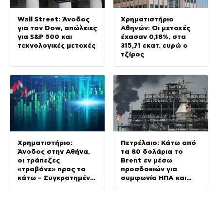
Wall Street: Άνοδος
Χρηματιστήριο
για τον Dow, απώλειες
Αθηνών: Οι μετοχές
για S&P 500 και
έχασαν 0,18%, στα
τεχνολογικές μετοχές
315,71 εκατ. ευρώ ο
τζίρος
Χρηματιστήριο:
Πετρέλαιο: Κάτω από
Άνοδος στην Αθήνα,
τα 80 δολάρια το
οι τράπεζες
Brent εν μέσω
«τραβάνε» προς τα
προσδοκιών για
κάτω – Συγκρατημένη
συμφωνία ΗΠΑ και
η Ευρώπη
Ιράν