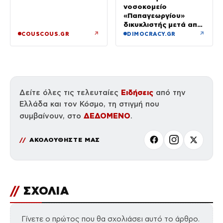
αυτό – Έθεσα άλλες
νοσοκομείο
προτεραιότητες»
«Παπαγεωργίου»
δικυκλιστής μετά από
σύγκρουση
↗
↗
COUSCOUS.GR
DIMOCRACY.GR
Ειδήσεις
Δείτε όλες τις τελευταίες
από την
Ελλάδα και τον Κόσμο, τη στιγμή που
ΔΕΔΟΜΕΝΟ
συμβαίνουν, στο
.
ΑΚΟΛΟΥΘΗΣΤΕ ΜΑΣ
//
ΣΧΟΛΙΑ
Γίνετε ο πρώτος που θα σχολιάσει αυτό το άρθρο.